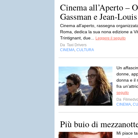
Cinema all’Aperto – O
Gassman e Jean-Louis 
Cinema all’aperto, rassegna organizzata
Roma, dedica la sua nona edizione a Vi
Trintignant, due...
Leggere il seguito
Da
Taxi Drivers
CINEMA
CULTURA
,
Un affascin
donne, app
donna e il 
fra un'attr
seguito
Da
Filmedv
CINEMA
CU
,
Più buio di mezzanott
Mi piace ta