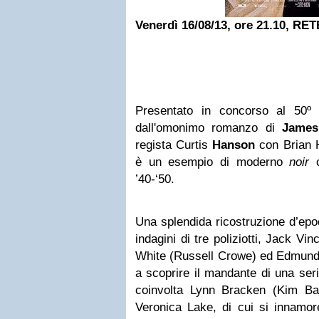
Venerdì 16/08/13, ore 21.10, RET
Presentato in concorso al 50º 
dall'omonimo romanzo di
James
regista Curtis
Hanson
con Brian 
è un esempio di moderno
noir
c
’40-‘50.
Una splendida ricostruzione d’epoc
indagini di tre poliziotti, Jack V
White (Russell Crowe) ed Edmund 
a scoprire il mandante di una seri
coinvolta Lynn Bracken (Kim Basi
Veronica Lake, di cui si innamo