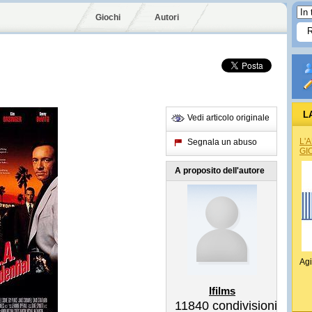
Giochi
Autori
L
Vedi articolo originale
L'
Segnala un abuso
GI
A proposito dell'autore
Agi
Ifilms
11840
condivisioni