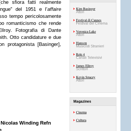
he sfiora fatti realmente
Kim Basinger
angue” del 1951 e l’
affaire
Attori
esso tempo pericolosamente
Festival di Cannes
upo romanticismo che rende
Festival del Cinema
llroy. Fotografia di Dante
Veronica Lake
Attori
ith. Otto candidature e due
Hanson
non protagonista [Basinger],
Musicisti Stranieri
Rete 4
Canali Televisivi
James Ellroy
Scrittori
Kevin Spacey
Attori
Magazines
Cinema
Cultura
i Nicolas Winding Refn
e