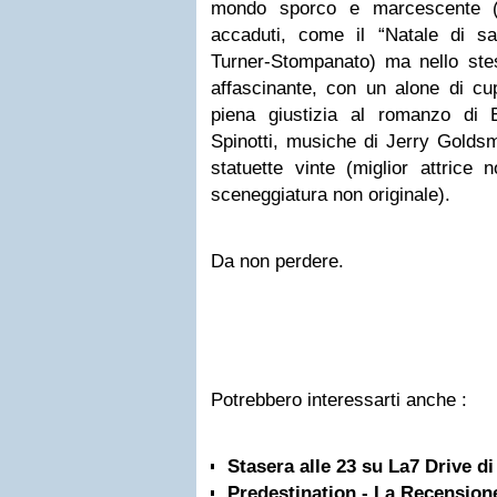
mondo sporco e marcescente (c
accaduti, come il “Natale di s
Turner-Stompanato) ma nello st
affascinante, con un alone di c
piena giustizia al romanzo di E
Spinotti, musiche di Jerry Goldsm
statuette vinte (miglior attrice 
sceneggiatura non originale).
Da non perdere.
Potrebbero interessarti anche :
Stasera alle 23 su La7 Drive d
Predestination - La Recension