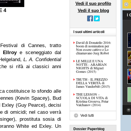
Vedi il suo profilo
E 4
Vedi il suo blog
I
I suoi ultimi articoli
David di Donatello 2016:
Festival di Cannes, tratto
boom di nomination per
Non essere cattivo e Lo
 Ellroy
e sceneggiato dal
chiamavano Jeeg Robot
Helgeland,
L. A. Confidential
LE MILLE E UNA
NOTTE - ARABIAN
he si rifà ai classici anni
NIGHTS di Miguel
Gomes (2015)
TRUTH - IL PREZZO
DELLA VERITÀ di
James Vanderbilt (2015)
a costituisce lo sfondo alle
THE LESSON –
incennes (Kevin Spacey), Bud
SCUOLA DI VITA di
Kristina Grozeva, Petar
Exley (Guy Pearce), decisi
Valchanov (2014)
e di omicidi; nel caso verrà
Vedi tutti
nger), prostituta sosia di
reranno White ed Exley. Un
Dossier Paperblog