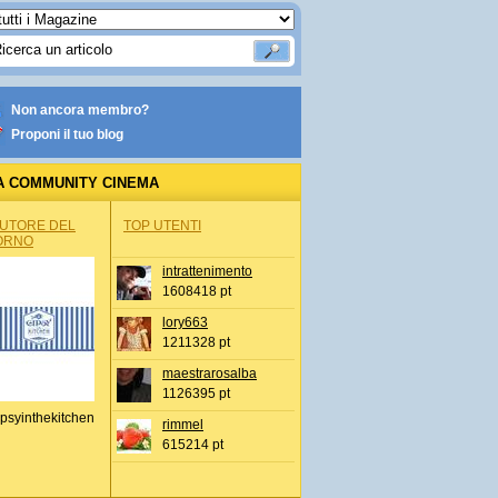
Non ancora membro?
Proponi il tuo blog
A COMMUNITY CINEMA
AUTORE DEL
TOP UTENTI
ORNO
intrattenimento
1608418 pt
lory663
1211328 pt
maestrarosalba
1126395 pt
psyinthekitchen
rimmel
615214 pt