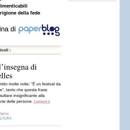
dimenticabili
rigione della fede
ina di
icoli :
l’insegna di
lles
ntito molte volte: “È un festival da
e”, tanto che questa frase
sultare insignificante alla
rte delle persone.
Leggere il
rtaina
LTURA