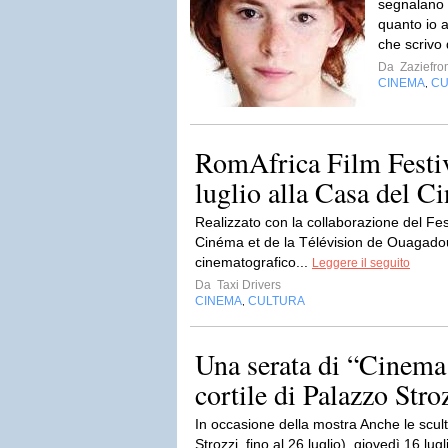
segnalano 
quanto io 
che scrivo
Da
Zaziefro
CINEMA
CU
,
RomAfrica Film Festiv
luglio alla Casa del 
Realizzato con la collaborazione del Fe
Cinéma et de la Télévision de Ouagadoug
cinematografico...
Leggere il seguito
Da
Taxi Drivers
CINEMA
CULTURA
,
Una serata di “Cinema 
cortile di Palazzo Stro
In occasione della mostra Anche le scul
Strozzi, fino al 26 luglio), giovedì 16 lug