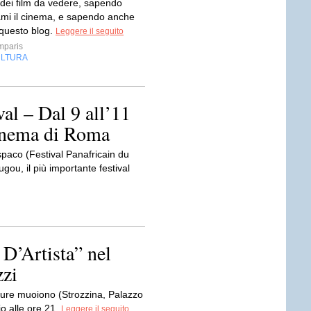
dei film da vedere, sapendo
ami il cinema, e sapendo anche
 questo blog.
Leggere il seguito
mparis
LTURA
al – Dal 9 all’11
Cinema di Roma
spaco (Festival Panafricain du
ou, il più importante festival
D’Artista” nel
zzi
ture muoiono (Strozzina, Palazzo
lio alle ore 21.
Leggere il seguito