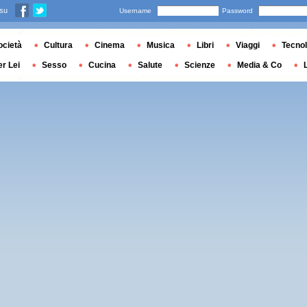
 su
Username
Password
ocietà
Cultura
Cinema
Musica
Libri
Viaggi
Tecnol
er Lei
Sesso
Cucina
Salute
Scienze
Media & Co