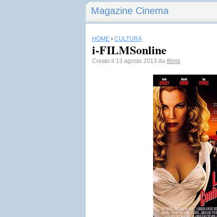
Magazine Cinema
HOME
›
CULTURA
i-FILMSonline
Creato il 13 agosto 2013 da
Ifilms