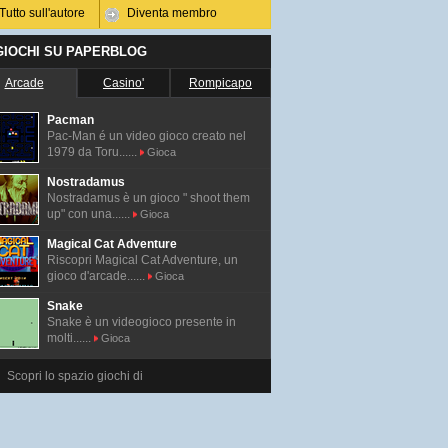
Tutto sull'autore
Diventa membro
 GIOCHI SU PAPERBLOG
Arcade
Casino'
Rompicapo
Pacman
Pac-Man é un video gioco creato nel
1979 da Toru......
Gioca
Nostradamus
Nostradamus è un gioco " shoot them
up" con una......
Gioca
Magical Cat Adventure
Riscopri Magical Cat Adventure, un
gioco d'arcade......
Gioca
Snake
Snake è un videogioco presente in
molti......
Gioca
Scopri lo spazio giochi di