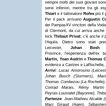
sempre molti dei suoi giovani sono
serie inferiori, mentre tra gli e
Thiart
e il tallonatore
Rofes
più il
Per il pack arrivano
Augustin C
dei PampasXV vincitori della Vodac
di Clermont, da cui arriva anche l
lock
Thibaut Privat
; c'è anche il
l'Aquila. Dietro sono stati pr
Leicester,
Johan Bosh
ce
Province, l'esperienza dell'ex 
Martin, Yoan Audrin
e
Thomas 
evidenza a Castres e LaRochelle
,
Arrivi
: Lucas Amorosino (Leicest
Johan Bosch (Stormers), Maxim
Thomas Combezou (La Rochelle), 
Conrad Marais, Rémy Martin (
Peyras-Loustalet (Bayonne), Thiba
Partenze
: Jean-Mathieu Alcalde (
Marc Giraud (Agen), Sébastien