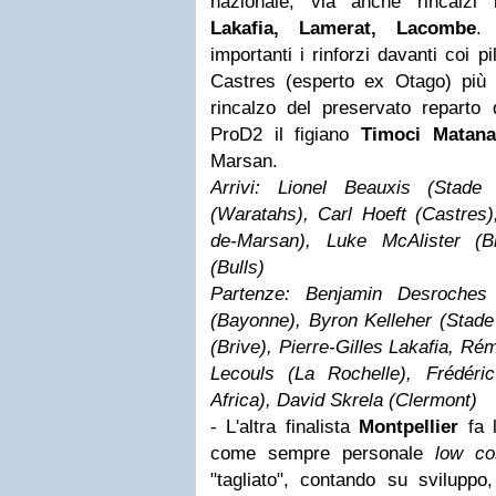
nazionale, via anche rincalzi 
Lakafia, Lamerat, Lacombe
.
importanti i rinforzi davanti coi p
Castres (esperto ex Otago) pi
rincalzo del preservato reparto 
ProD2 il figiano
Timoci Matana
Marsan.
Arrivi: Lionel Beauxis (Stade
(Waratahs), Carl Hoeft (Castres
de-Marsan), Luke McAlister (B
(Bulls)
Partenze: Benjamin Desroches
(Bayonne), Byron Kelleher (Stade
(Brive), Pierre-Gilles Lakafia, Ré
Lecouls (La Rochelle), Frédéri
Africa), David Skrela (Clermont)
- L'altra finalista
Montpellier
fa 
come sempre personale
low co
"tagliato", contando su svilupp