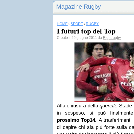
Magazine Rugby
HOME
›
SPORT
›
RUGBY
I futuri top del Top
Creato il 29 giugno 2011 da
Rightrugby
Alla chiusura della
querelle
Stade F
in sospeso, si può finalment
prossimo Top14.
A trasferimenti 
di capire chi sia più forte sulla 