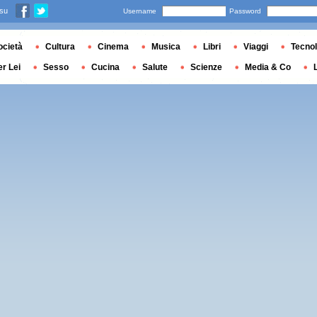
 su
Username
Password
ocietà
Cultura
Cinema
Musica
Libri
Viaggi
Tecnol
er Lei
Sesso
Cucina
Salute
Scienze
Media & Co