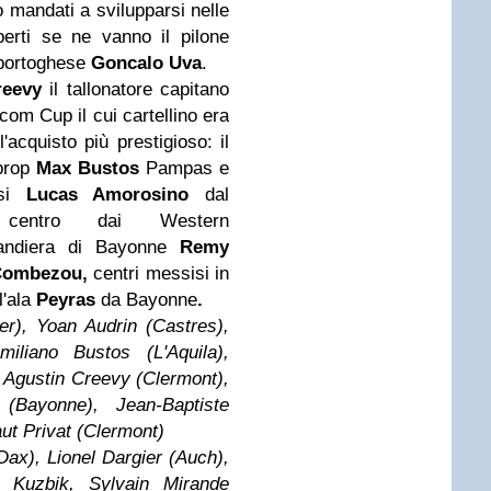
 mandati a svilupparsi nelle
sperti se ne vanno il pilone
 portoghese
Goncalo Uva
.
reevy
il tallonatore capitano
om Cup il cui cartellino era
'acquisto più prestigioso: il
 prop
Max Bustos
Pampas e
esi
Lucas Amorosino
dal
ntro dai Western
bandiera di Bayonne
Remy
Combezou,
centri messisi in
l'ala
Peyras
da Bayonne
.
er), Yoan Audrin (Castres),
iliano Bustos (L'Aquila),
Agustin Creevy (Clermont),
Bayonne), Jean-Baptiste
ut Privat (Clermont)
Dax), Lionel Dargier (Auch),
 Kuzbik, Sylvain Mirande