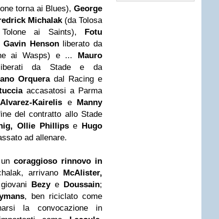
one torna ai Blues),
George
edrick Michalak
(da Tolosa
olone ai Saints),
Fotu
,
Gavin Henson
liberato da
e ai Wasps) e ...
Mauro
berati da Stade e da
ano Orquera
dal Racing e
tuccia
accasatosi a Parma
lvarez-Kairelis
e
Manny
ine del contratto allo Stade
g, Ollie Phillips
e
Hugo
ssato ad allenare.
 un
coraggioso rinnovo in
chalak, arrivano
McAlister,
 giovani
Bezy
e
Doussain
;
eymans
, ben riciclato come
arsi la convocazione in