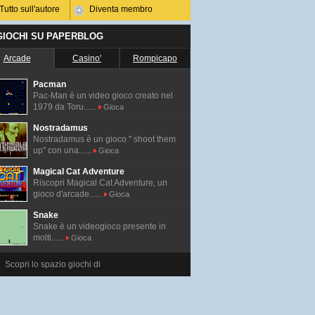
Tutto sull'autore
Diventa membro
 GIOCHI SU PAPERBLOG
Arcade
Casino'
Rompicapo
Pacman
Pac-Man é un video gioco creato nel
1979 da Toru......
Gioca
Nostradamus
Nostradamus è un gioco " shoot them
up" con una......
Gioca
Magical Cat Adventure
Riscopri Magical Cat Adventure, un
gioco d'arcade......
Gioca
Snake
Snake è un videogioco presente in
molti......
Gioca
Scopri lo spazio giochi di