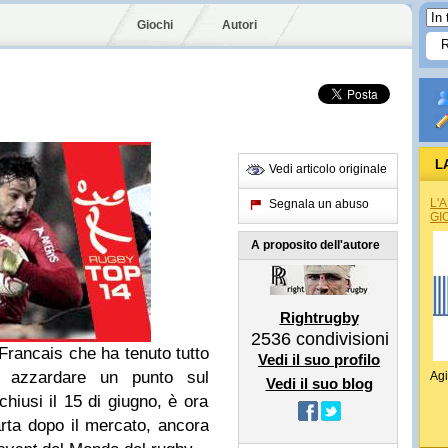
Giochi
Autori
L
Vedi articolo originale
L'
Segnala un abuso
GI
A proposito dell'autore
Rightrugby
2536
condivisioni
rancais che ha tenuto tutto
Vedi il suo profilo
e azzardare un punto sul
Agi
Vedi il suo blog
chiusi il 15 di giugno, è ora
carta dopo il mercato, ancora