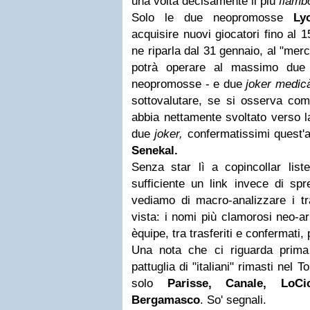
una volta decisamente il più
flamb
Solo le due neopromosse
Ly
acquisire nuovi giocatori fino al 15
ne riparla dal 31 gennaio, al "merc
potrà operare al massimo due 
neopromosse - e due
joker medicà
sottovalutare, se si osserva c
abbia nettamente svoltato verso l
due
joker,
confermatissimi quest'
Senekal.
Senza star lì a copincollar lis
sufficiente un link invece di s
vediamo di macro-analizzare i tr
vista: i nomi più clamorosi neo-ar
èquipe, tra trasferiti e confermati,
Una nota che ci riguarda prima d
pattuglia di "italiani" rimasti nel T
solo
Parisse, Canale, LoCi
Bergamasco
. So' segnali.