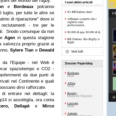
oyant
del Mondo del rugby.
I suoi ultimi articoli
on
e
Bordeaux
potranno
It's RRNations time!
 luglio, per tutte le altre se
I
atino di riparazione" dove si
Abbiamo scoperto che i
rugbisti sono
reclutamenti - tre per le
professionisti...
l
. Snodo comunque da non
80.000 di qua, 80.000 di là
ome
Agen
in questa stagione
RR Nations: this Rugby is
Right
a salvezza proprio grazie ai
anno,
Sylere Tian
e
Dewald
Vedi tutti
te da l'Equipe - nel Web è
Dossier Paperblog
precar spaziotempo e CO2 -
Bordeaux
asferimenti da due punti di
Mete
rivati nel Continente e quali
Africa
Mete
 possano dirsi rafforzate.
Rooney
i entrare nei dettagli: la
Musicisti Stranieri
op14 si assottiglia, ora conta
Leicester
cero, Dellapè
e
Mirco
Mete
Antoine