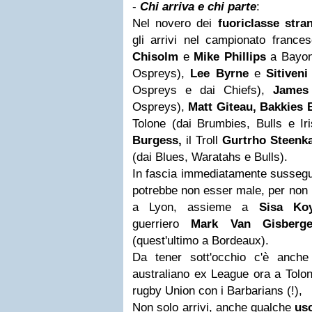
-
Chi arriva e chi parte
:
Nel novero dei
fuoriclasse stra
gli arrivi nel campionato frances
Chisolm
e
Mike Phillips
a Bayon
Ospreys),
Lee Byrne
e
Sitiveni
Ospreys e dai Chiefs),
James
Ospreys),
Matt Giteau,
Bakkies 
Tolone (dai Brumbies, Bulls e Ir
Burgess,
il Troll
Gurtrho Steen
(dai Blues, Waratahs e Bulls).
In fascia immediatamente sussegu
potrebbe non esser male, per non 
a Lyon, assieme a
Sisa Ko
guerriero
Mark Van Gisber
(quest'ultimo a Bordeaux).
Da tener sott'occhio c'è anche
australiano ex League ora a Tolone
rugby Union con i Barbarians (!),
Non solo arrivi, anche qualche
usc