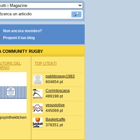
Non ancora membro?
Proponi il tuo blog
A COMMUNITY RUGBY
AUTORE DEL
TOP UTENTI
ORNO
pablitosway1983
604854 pt
Corrintoscana
489198 pt
vesuviolive
445069 pt
psyinthekitchen
Basketcaffe
378351 pt