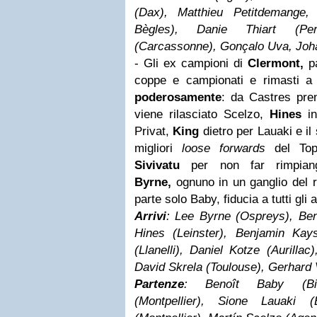
(Dax), Matthieu Petitdemange,
Bègles), Danie Thiart (Pe
(Carcassonne), Gonçalo Uva, Jo
- Gli ex campioni di
Clermont,
pa
coppe e campionati e rimasti a
poderosamente
: da Castres pr
viene rilasciato Scelzo,
Hines
in
Privat,
King
dietro per Lauaki e il
migliori
loose forwards
del Top
Sivivatu
per non far rimpian
Byrne,
ognuno in un ganglio del r
parte solo Baby, fiducia a tutti gli 
Arrivi
: Lee Byrne (Ospreys), Ben
Hines (Leinster), Benjamin Kay
(Llanelli), Daniel Kotze (Aurillac)
David Skrela (Toulouse), Gerhard 
Partenze
: Benoît Baby (Bia
(Montpellier), Sione Lauaki (