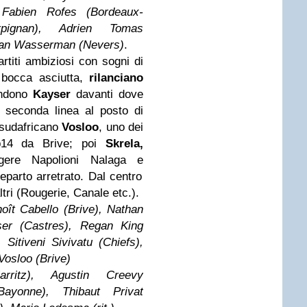
 Fabien Rofes (Bordeaux-
rpignan), Adrien Tomas
han Wasserman (Nevers)
.
rtiti ambiziosi con sogni di
 bocca asciutta,
rilanciano
endono
Kayser
davanti dove
 seconda linea al posto di
 sudafricano
Vosloo
, uno dei
14 da Brive; poi
Skrela,
gere Napolioni Nalaga
e
eparto arretrato. Dal centro
altri (Rougerie, Canale etc.).
oît Cabello (Brive), Nathan
ser (Castres), Regan King
, Sitiveni Sivivatu (Chiefs),
Vosloo (Brive)
rritz), Agustin Creevy
Bayonne), Thibaut Privat