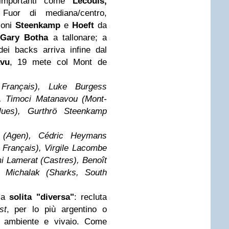
importanti come
Lecouls,
 Fuor di mediana/centro,
iloni
Steenkamp
e
Hoeft
da
ù
Gary Botha
a tallonare; a
dei backs arriva infine dal
vu
, 19 mete col Mont de
 Français), Luke Burgess
), Timoci Matanavou (Mont-
lues), Gurthrö Steenkamp
 (Agen), Cédric Heymans
 Français), Virgile Lacombe
mi Lamerat (Castres), Benoît
c Michalak (Sharks, South
la
solita "diversa"
: recluta
st
, per lo più argentino o
o, ambiente e vivaio. Come