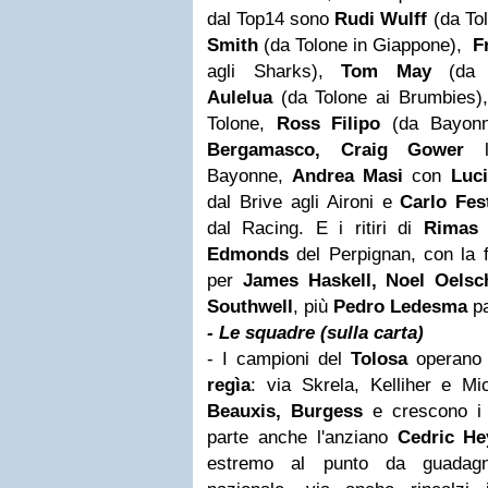
dal Top14 sono
Rudi Wulff
(da Tol
Smith
(da Tolone in Giappone),
Fr
agli Sharks),
Tom May
(da T
Aulelua
(da Tolone ai Brumbies)
Tolone,
Ross Filipo
(da Bayonn
Bergamasco,
Craig Gower
li
Bayonne,
Andrea Masi
con
Luci
dal Brive agli Aironi e
Carlo Fes
dal Racing. E i ritiri di
Rimas A
Edmonds
del Perpignan, con la f
per
James Haskell, Noel Oelschi
Southwell
, più
Pedro Ledesma
pa
- Le squadre (sulla carta)
- I campioni del
Tolosa
operano
regìa
: via Skrela, Kelliher e Mi
Beauxis,
Burgess
e crescono i
parte anche l'anziano
Cedric H
estremo al punto da guadagn