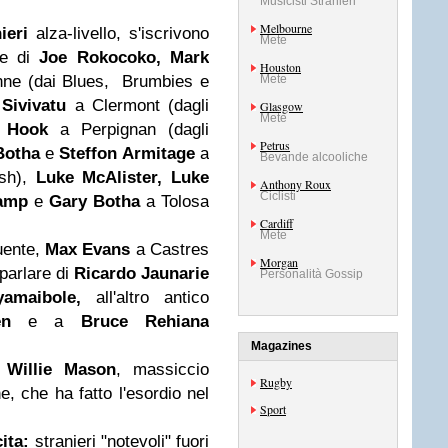
Musicisti Stranieri
Melbourne
nieri
alza-livello, s'iscrivono
Mete
e di
Joe Rokocoko, Mark
Houston
ne (dai Blues, Brumbies e
Mete
 Sivivatu
a Clermont (dagli
Glasgow
Mete
 Hook
a Perpignan (dagli
Petrus
Botha
e
Steffon Armitage
a
Bevande alcooliche
ish),
Luke McAlister, Luke
Anthony Roux
Ciclisti
kamp
e
Gary Botha
a Tolosa
Cardiff
Mete
ente,
Max Evans
a Castres
Morgan
parlare di
Ricardo Jaunarie
Personalità Gossip
yamaibole,
all'altro antico
gen
e a
Bruce Rehiana
Magazines
Willie Mason
, massiccio
Rugby
, che ha fatto l'esordio nel
Sport
ita:
stranieri "notevoli" fuori