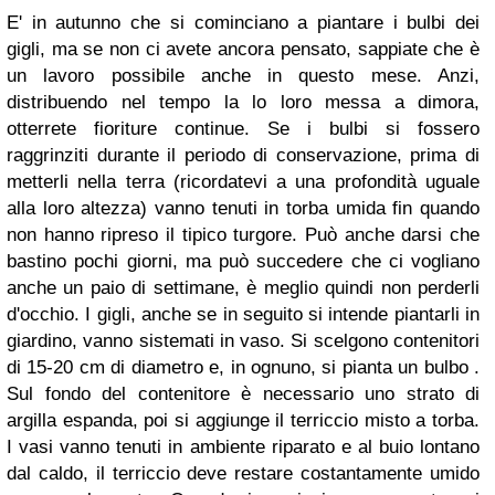
E' in autunno che si cominciano a piantare i bulbi dei
gigli, ma se non ci avete ancora pensato, sappiate che è
un lavoro possibile anche in questo mese. Anzi,
distribuendo nel tempo la lo loro messa a dimora,
otterrete fioriture continue. Se i bulbi si fossero
raggrinziti durante il periodo di conservazione, prima di
metterli nella terra (ricordatevi a una profondità uguale
alla loro altezza) vanno tenuti in torba umida fin quando
non hanno ripreso il tipico turgore. Può anche darsi che
bastino pochi giorni, ma può succedere che ci vogliano
anche un paio di settimane, è meglio quindi non perderli
d'occhio. I gigli, anche se in seguito si intende piantarli in
giardino, vanno sistemati in vaso. Si scelgono contenitori
di 15-20 cm di diametro e, in ognuno, si pianta un bulbo .
Sul fondo del contenitore è necessario uno strato di
argilla espanda, poi si aggiunge il terriccio misto a torba.
I vasi vanno tenuti in ambiente riparato e al buio lontano
dal caldo, il terriccio deve restare costantamente umido