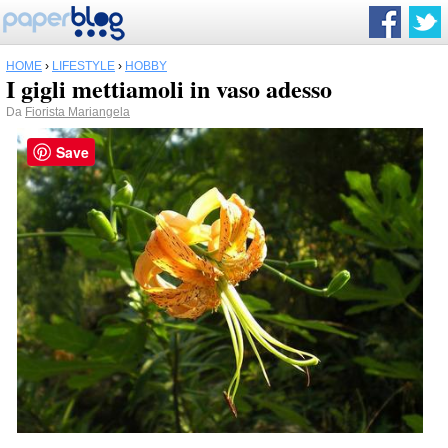
HOME
›
LIFESTYLE
›
HOBBY
I gigli mettiamoli in vaso adesso
Da
Fiorista Mariangela
Save