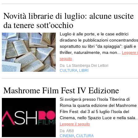
Novità librarie di luglio: alcune uscite
da tenere sott'occhio
Luglio è alle porte, e le case editrici
diradano le pubblicazioni concentrandos
soprattutto su libri "da spiaggia": gialli e
thriller, naturalmente, ma non...
Leggere i
seguito
Da
La Stamberga Dei Lettori
CULTURA
LIBRI
,
Mashrome Film Fest IV Edizione
Si svolgerà presso l’Isola Tiberina di
Roma la quarta edizione del Mashrome
Film Fest: dal 3 al 5 luglio l’Isola del
Cinema, nello Spazio Luce e nella sala..
Leggere il seguito
Da
Af68
CINEMA
CULTURA
,