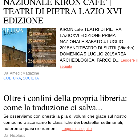
NAZIONALE KIRON CAFE’ |
TEATRI DI PIETRA LAZIO XVI
EDIZIONE
KIRON cafè TEATRI DI PIETRA
LAZIOXVI EDIZIONE PRIMA
NAZIONALE SABATO 4 LUGLIO
2015ANFITEATRO DI SUTRI (Viterbo)
DOMENICA 5 LUGLIO 2015AREA
ARCHEOLOGICA, PARCO D...
Leggere il
seguito
Da
Amedit Magazine
CULTURA
SOCIETÀ
,
Oltre i confini della propria libreria:
come la traduzione ci salva...
Se osserviamo con onestà la pila di volumi che giace sul nostro
comodino o scorriamo le classifiche dei bestseller settimanali,
noteremo quasi sicurament...
Leggere il seguito
Da
Nicolasit