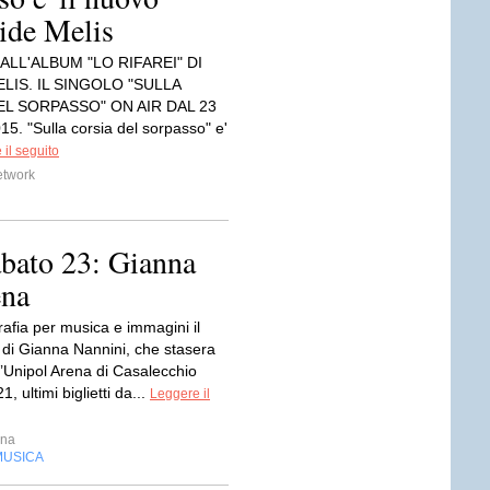
vide Melis
LL'ALBUM "LO RIFAREI" DI
LIS. IL SINGOLO "SULLA
EL SORPASSO" ON AIR DAL 23
. "Sulla corsia del sorpasso" e'
il seguito
etwork
abato 23: Gianna
ena
afia per musica e immagini il
 di Gianna Nannini, che stasera
l’Unipol Arena di Casalecchio
21, ultimi biglietti da...
Leggere il
ina
MUSICA