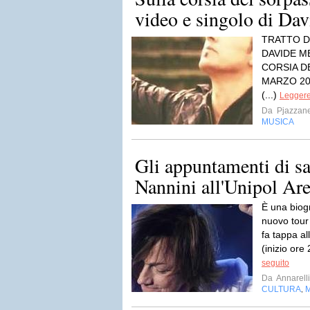
video e singolo di Da
TRATTO DA
DAVIDE ME
CORSIA D
MARZO 2015
(...)
Leggere 
Da
Pjazzan
MUSICA
Gli appuntamenti di s
Nannini all'Unipol Ar
È una biogr
nuovo tour
fa tappa al
(inizio ore 
seguito
Da
Annarell
CULTURA
,