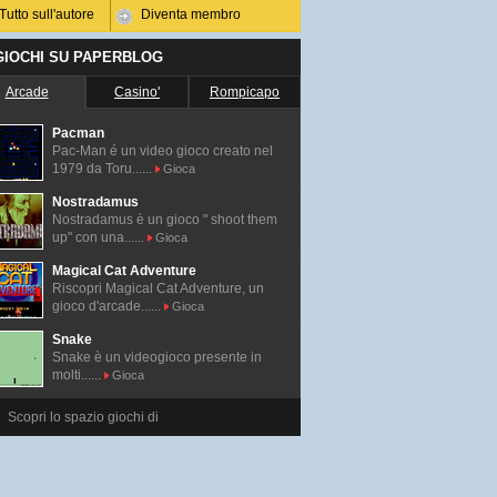
Tutto sull'autore
Diventa membro
 GIOCHI SU PAPERBLOG
Arcade
Casino'
Rompicapo
Pacman
Pac-Man é un video gioco creato nel
1979 da Toru......
Gioca
Nostradamus
Nostradamus è un gioco " shoot them
up" con una......
Gioca
Magical Cat Adventure
Riscopri Magical Cat Adventure, un
gioco d'arcade......
Gioca
Snake
Snake è un videogioco presente in
molti......
Gioca
Scopri lo spazio giochi di