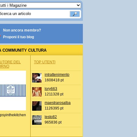
Non ancora membro?
Proponi il tuo blog
A COMMUNITY CULTURA
AUTORE DEL
TOP UTENTI
ORNO
intrattenimento
1608418 pt
lory663
1211328 pt
maestrarosalba
1126395 pt
psyinthekitchen
lesto82
965836 pt