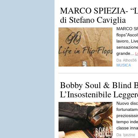
MARCO SPIEZIA- “Live
di Stefano Caviglia
MARCO SPIE
flops”Ascol
lavoro, Live
sensazione 
grande...
L
Da
Athos56
MUSICA
Bobby Soul & Blind 
L’Insostenibile Legge
Nuovo disc
fortunatam
preziosiss
tempo inde
classe inna
Da
Iyezine