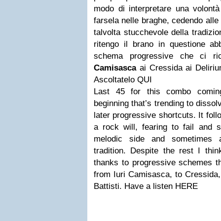
modo di interpretare una volontà
farsela nelle braghe, cedendo alle
talvolta stucchevole della tradizio
ritengo il brano in questione ab
schema progressive che ci r
Camisasca
ai Cressida ai Delir
Ascoltatelo QUI
Last 45 for this combo comin
beginning that’s trending to dissol
later progressive shortcuts. It fol
a rock will, fearing to fail and s
melodic side and sometimes a
tradition. Despite the rest I thin
thanks to progressive schemes 
from Iuri Camisasca, to Cressida,
Battisti. Have a listen HERE