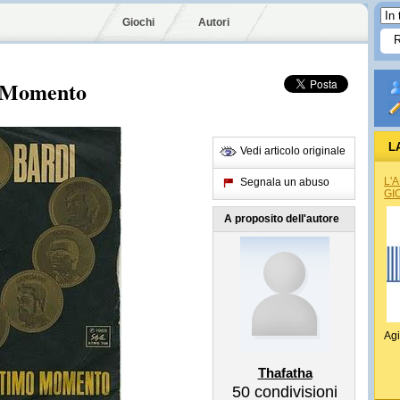
Giochi
Autori
o Momento
L
Vedi articolo originale
L'
Segnala un abuso
GI
A proposito dell'autore
Agi
Thafatha
50
condivisioni