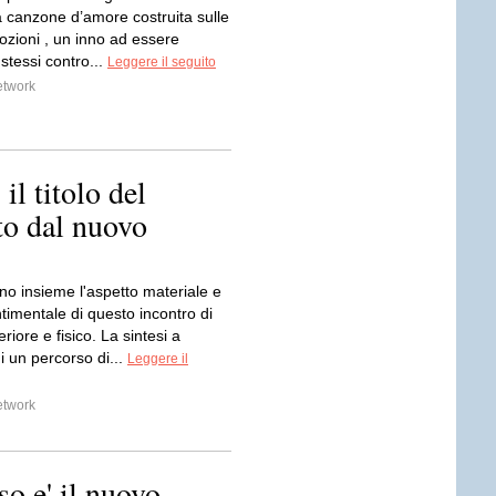
a canzone d’amore costruita sulle
ozioni , un inno ad essere
stessi contro...
Leggere il seguito
etwork
 titolo del
to dal nuovo
no insieme l'aspetto materiale e
entimentale di questo incontro di
eriore e fisico. La sintesi a
di un percorso di...
Leggere il
etwork
so e' il nuovo