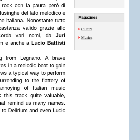
 rock con la paura però di
 lusinghe del lato melodico e
Magazines
ne italiana. Nonostante tutto
bastanza valido grazie allo
Cultura
icorda vari nomi, da
Juri
Musica
ium e anche a
Lucio Battisti
g from Legnano. A brave
ves in a melodic beat to gain
lows a typical way to perform
urrending to the flattery of
nnoying of Italian music
k this track quite valuable,
that remind us many names,
 to Delirium and even Lucio