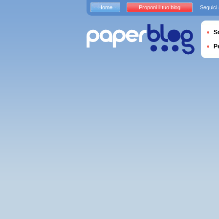
Home
Proponi il tuo blog
Seguici
S
P