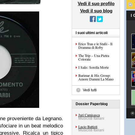
Vedi il suo profilo
Vedi il suo blog
I
I suoi ultimi articoli
Erico Trau e le Stafii - Il
Dramma di Roby
The Trip – Una Pietra
Colorata
I Salis: Sorella Morte
Barimar & His Group:
Amore Dammi La Mano
Vedi tutti
Dossier Paperblog
Juri Camisasca
one proveniente da Legnano.
Musicisti Italiani
sfociare in un beat melodico
Lucio Battisti
Musicisti Italiani
gressive. Ricalca un tipico