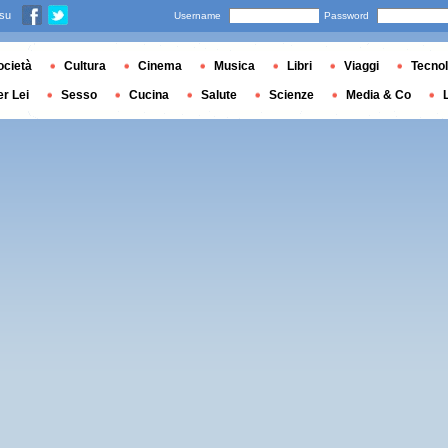
 su
Username
Password
ocietà
Cultura
Cinema
Musica
Libri
Viaggi
Tecnol
er Lei
Sesso
Cucina
Salute
Scienze
Media & Co