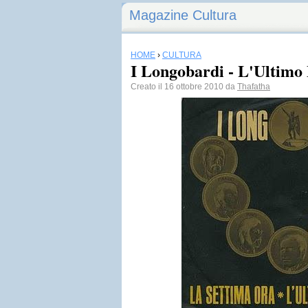
Magazine Cultura
HOME
›
CULTURA
I Longobardi - L'Ultim
Creato il 16 ottobre 2010 da
Thafatha