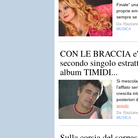
Finale” un
proprie em
sempre se 
Da
Pjazzan
MUSICA
CON LE BRACCIA e' il
secondo singolo estrat
album TIMIDI...
Si mescola
l'afflato s
crescita int
posteriori 
seguito
Da
Pjazzan
MUSICA
Sulla corsia del sorpas