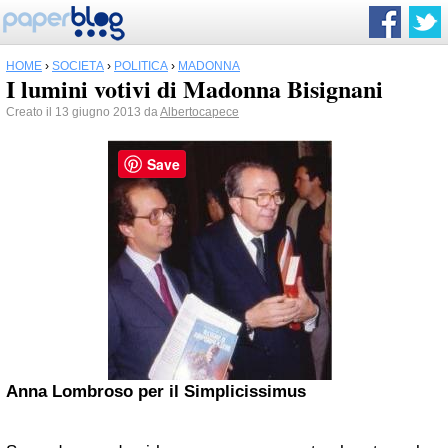
HOME
›
SOCIETÀ
›
POLITICA
›
MADONNA
I lumini votivi di Madonna Bisignani
Creato il 13 giugno 2013 da
Albertocapece
Save
Anna Lombroso per il Simplicissimus