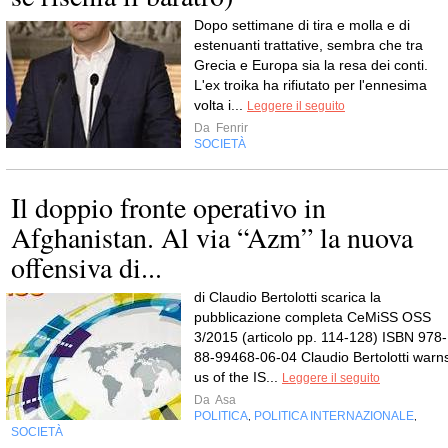
Dopo settimane di tira e molla e di
estenuanti trattative, sembra che tra
Grecia e Europa sia la resa dei conti.
L'ex troika ha rifiutato per l'ennesima
volta i...
Leggere il seguito
Da
Fenrir
SOCIETÀ
Il doppio fronte operativo in
Afghanistan. Al via “Azm” la nuova
offensiva di...
di Claudio Bertolotti scarica la
pubblicazione completa CeMiSS OSS
3/2015 (articolo pp. 114-128) ISBN 978-
88-99468-06-04 Claudio Bertolotti warn
us of the IS...
Leggere il seguito
Da
Asa
POLITICA
POLITICA INTERNAZIONALE
,
,
SOCIETÀ