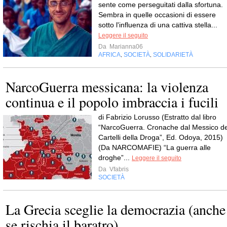
sente come perseguitati dalla sfortuna.
Sembra in quelle occasioni di essere
sotto l'influenza di una cattiva stella...
Leggere il seguito
Da
Marianna06
AFRICA
SOCIETÀ
SOLIDARIETÀ
,
,
NarcoGuerra messicana: la violenza
continua e il popolo imbraccia i fucili
di Fabrizio Lorusso (Estratto dal libro
“NarcoGuerra. Cronache dal Messico de
Cartelli della Droga”, Ed. Odoya, 2015)
(Da NARCOMAFIE) “La guerra alle
droghe”...
Leggere il seguito
Da
Vfabris
SOCIETÀ
La Grecia sceglie la democrazia (anche
se rischia il baratro)