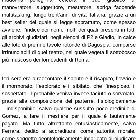
manovratore, suggeritore, mestatore, sbriga faccende
multitasking, lungo trent’anni di vita italiana, grazie a un
best seller del quale si legge soprattutto, come spesso
avviene, l’indice dei nomi, molti dei quali presenti in tutti
gli archivi giudiziari, negli elenchi di P2 e Gladio, in calce
alle foto di premi e tavole rotonde di Dagospia, comparse
irrinunciabili di quel teatro, nel quale vegeta il sottobosco
più muscoso dei fori cadenti di Roma.
Ieri sera era a raccontare il saputo e il risaputo, l’ovvio e
il mormorato, l’esplorato e il sibilato, che l’inesploso, il
sospettato, il probabile veniva invece taciuto o sorvolato,
grazie alla composizione del parterre, fisiologicamente
indisponibile, salvo qualche sussulto poco credibile di
Gomez, a fare il mestiere per il quale è lautamente
pagato. Ma tutto altrettanto entusiasticamente, salvo
Ferrara, dedito a accreditarsi come autorità morale,
come soggetto deontologicamente incaricato di giudicare