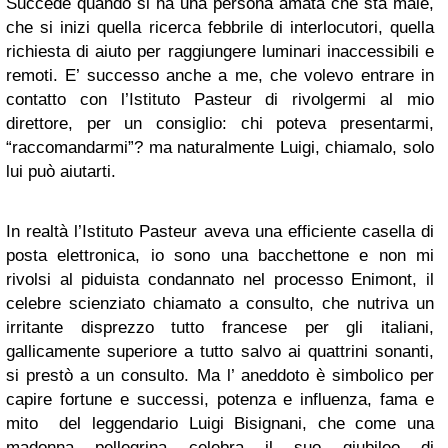
Succede quando si ha una persona amata che sta male,
che si inizi quella ricerca febbrile di interlocutori, quella
richiesta di aiuto per raggiungere luminari inaccessibili e
remoti. E’ successo anche a me, che volevo entrare in
contatto con l’Istituto Pasteur di rivolgermi al mio
direttore, per un consiglio: chi poteva presentarmi,
“raccomandarmi”? ma naturalmente Luigi, chiamalo, solo
lui può aiutarti.
In realtà l’Istituto Pasteur aveva una efficiente casella di
posta elettronica, io sono una bacchettone e non mi
rivolsi al piduista condannato nel processo Enimont, il
celebre scienziato chiamato a consulto, che nutriva un
irritante disprezzo tutto francese per gli italiani,
gallicamente superiore a tutto salvo ai quattrini sonanti,
si prestò a un consulto. Ma l’ aneddoto è simbolico per
capire fortune e successi, potenza e influenza, fama e
mito del leggendario Luigi Bisignani, che come una
madonna pellegrina celebra il suo giubileo di