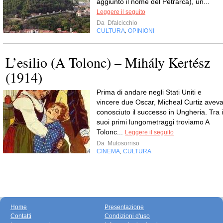
aggiunto il nome del Petrarca), un...
Leggere il seguito
Da
Dfalcicchio
CULTURA
OPINIONI
,
L’esilio (A Tolonc) – Mihály Kertész
(1914)
Prima di andare negli Stati Uniti e
vincere due Oscar, Micheal Curtiz avev
conosciuto il successo in Ungheria. Tra i
suoi primi lungometraggi troviamo A
Tolonc...
Leggere il seguito
Da
Mutosorriso
CINEMA
CULTURA
,
Home
Presentazione
Contatti
Condizioni d'uso