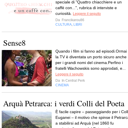
speciale di "Quattro chiacchiere e un
caffè con...", rubrica di interviste e
curiosità.
Leggere il seguito
Da
Francikarou86
CULTURA
LIBRI
,
Sense8
Quando i film si fanno ad episodi.Ormai
la TV è diventata un porto sicuro anche
per i grandi nomi del cinema.Perfino i
fratelli Wachowskis sono approdati, e...
Leggere il seguito
Da
In Central Perk
CINEMA
Arquà Petrarca: i verdi Colli del Poeta
È facile capire – passeggiando per i Coll
Euganei – il motivo che spinse il Petrarc
a stabilirsi ad Arquà (nel 1860 fu