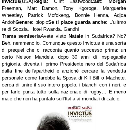
Invictus
(USA)
Regia:
Clint Eastwood
Cast:
Morgan
Freeman, Matt Damon, Tony Kgoroge, Marguerite
Wheatley, Patrick Mofokeng, Bonnie Henna, Adjoa
Andoh
Genere:
biopic
Se ti piace guarda anche:
L’ulitmo
re di Scozia, Hotel Rwanda, Gandhi
Trama semiseria
Avete visto
Natale
in Sudafrica? No?
Beh, nemmeno io. Comunque questo Invictus è una sorta
di prequel che ci racconta quanto successo prima: un
certo Nelson Mandela, dopo 30 anni di inspiegabile
prigionia, diventa il primo Presidente nero del Sudafrica
dalla fine dell'apartheid e anziché cercare la vendetta
personale come farebbe la Sposa di Kill Bill o Machete,
cerca di unire il suo intero popolo, i bianchi con i neri, e
per farlo punta tutto sulla nazionale di rugby… E meno
male che non ha puntato sull'Italia ai mondiali di calcio.