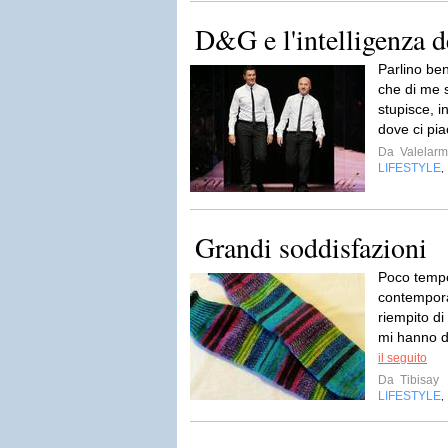
D&G e l'intelligenza de
Parlino ben
che di me s
stupisce, i
dove ci pia
Da
Valelarm
LIFESTYLE
,
Grandi soddisfazioni
Poco tempo
contempora
riempito di
mi hanno 
il seguito
Da
Tibisay
LIFESTYLE
,