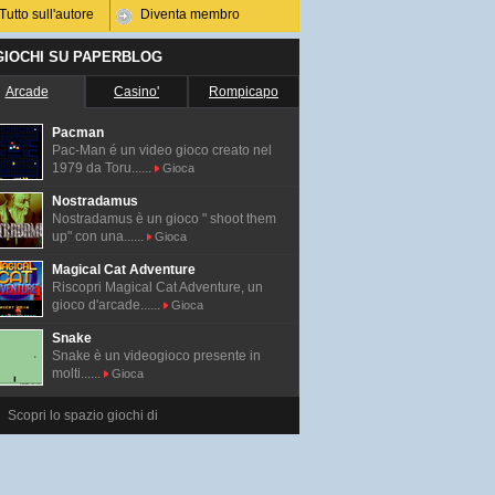
Tutto sull'autore
Diventa membro
 GIOCHI SU PAPERBLOG
Arcade
Casino'
Rompicapo
Pacman
Pac-Man é un video gioco creato nel
1979 da Toru......
Gioca
Nostradamus
Nostradamus è un gioco " shoot them
up" con una......
Gioca
Magical Cat Adventure
Riscopri Magical Cat Adventure, un
gioco d'arcade......
Gioca
Snake
Snake è un videogioco presente in
molti......
Gioca
Scopri lo spazio giochi di