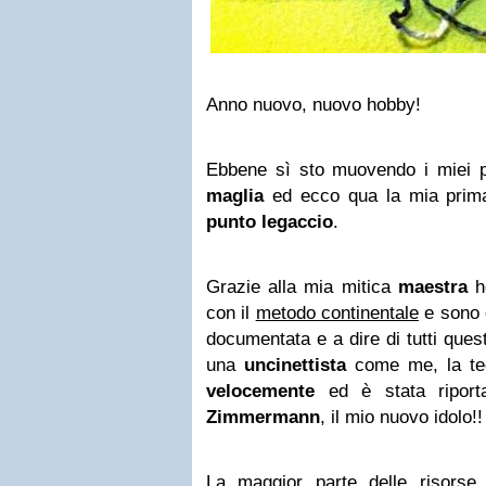
Anno nuovo, nuovo hobby!
Ebbene sì sto muovendo i miei p
maglia
ed ecco qua la mia prim
punto legaccio
.
Grazie alla mia mitica
maestra
ho
con il
metodo continentale
e sono 
documentata e a dire di tutti ques
una
uncinettista
come me, la tec
velocemente
ed è stata ripor
Zimmermann
, il mio nuovo idolo!!
La maggior parte delle risorse 