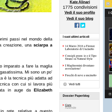
Kate Alinari
1775
condivisioni
Vedi il suo profilo
I
Vedi il suo blog
I suoi ultimi articoli
rimi passi nel mondo della
a creazione, una
sciarpa a
14 Marzo 2016 a Firenze
Laboratorio di Uncinetto
Consigli green: io e il Tipo
Strano su Natural Style
I Magliuomini diventano
 imparato a fare la maglia
associazione!
gasatissima. Mi sono un po’
Fiocchi di neve a uncinetto
ta è la tecnica più adatta ad
nica con cui si lavora più
Vedi tutti
tata in auge da
Elizabeth
Dossier Paperblog
Guru
Aziende
in rete, relative a questo