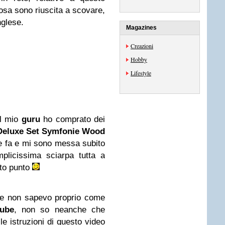
osa sono riuscita a scovare,
nglese.
Magazines
Creazioni
Hobby
Lifestyle
el mio
guru
ho comprato dei
Deluxe Set Symfonie Wood
se fa e mi sono messa subito
mplicissima sciarpa tutta a
sto punto
ine non sapevo proprio come
ube
, non so neanche che
le istruzioni di questo video