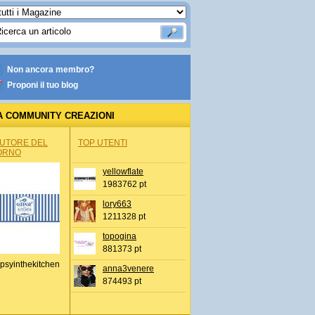
Non ancora membro?
Proponi il tuo blog
A COMMUNITY CREAZIONI
AUTORE DEL
TOP UTENTI
ORNO
yellowflate
1983762 pt
lory663
1211328 pt
topogina
881373 pt
psyinthekitchen
anna3venere
874493 pt