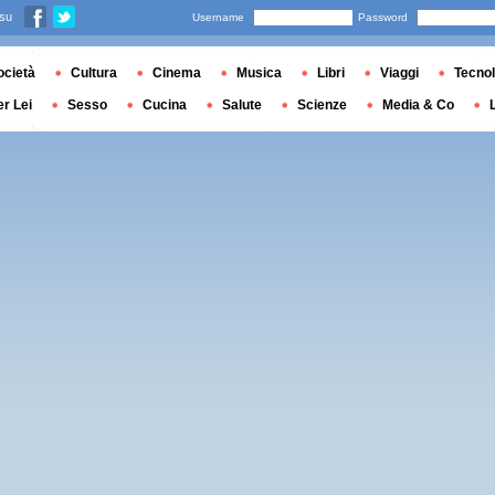
 su
Username
Password
ocietà
Cultura
Cinema
Musica
Libri
Viaggi
Tecnol
er Lei
Sesso
Cucina
Salute
Scienze
Media & Co