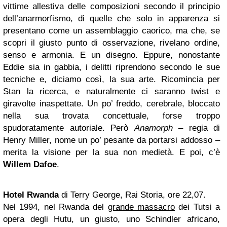
vittime allestiva delle composizioni secondo il principio
dell’anarmorfismo, di quelle che solo in apparenza si
presentano come un assemblaggio caorico, ma che, se
scopri il giusto punto di osservazione, rivelano ordine,
senso e armonia. E un disegno. Eppure, nonostante
Eddie sia in gabbia, i delitti riprendono secondo le sue
tecniche e, diciamo così, la sua arte. Ricomincia per
Stan la ricerca, e naturalmente ci saranno twist e
giravolte inaspettate. Un po’ freddo, cerebrale, bloccato
nella sua trovata concettuale, forse troppo
spudoratamente autoriale. Però
Anamorph
– regia di
Henry Miller, nome un po’ pesante da portarsi addosso –
merita la visione per la sua non medietà. E poi, c’è
Willem Dafoe
.
Hotel Rwanda
di Terry George, Rai Storia, ore 22,07.
Nel 1994, nel Rwanda del
grande massacro
dei Tutsi a
opera degli Hutu, un giusto, uno Schindler africano,