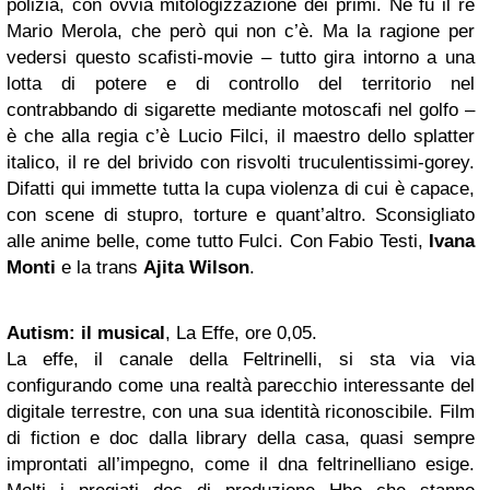
polizia, con ovvia mitologizzazione dei primi. Ne fu il re
Mario Merola, che però qui non c’è. Ma la ragione per
vedersi questo scafisti-movie – tutto gira intorno a una
lotta di potere e di controllo del territorio nel
contrabbando di sigarette mediante motoscafi nel golfo –
è che alla regia c’è Lucio Filci, il maestro dello splatter
italico, il re del brivido con risvolti truculentissimi-gorey.
Difatti qui immette tutta la cupa violenza di cui è capace,
con scene di stupro, torture e quant’altro. Sconsigliato
alle anime belle, come tutto Fulci. Con Fabio Testi,
Ivana
Monti
e la trans
Ajita Wilson
.
Autism: il musical
, La Effe, ore 0,05.
La effe, il canale della Feltrinelli, si sta via via
configurando come una realtà parecchio interessante del
digitale terrestre, con una sua identità riconoscibile. Film
di fiction e doc dalla library della casa, quasi sempre
improntati all’impegno, come il dna feltrinelliano esige.