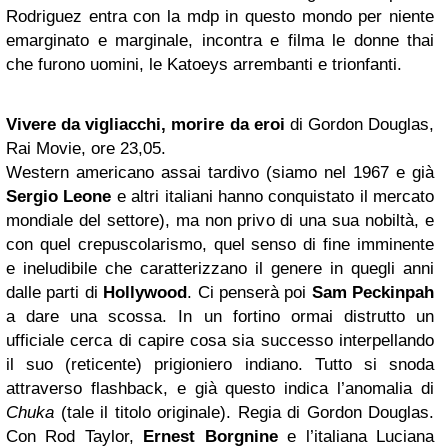
Rodriguez entra con la mdp in questo mondo per niente
emarginato e marginale, incontra e filma le donne thai
che furono uomini, le Katoeys arrembanti e trionfanti.
Vivere da vigliacchi, morire da eroi
di Gordon Douglas,
Rai Movie, ore 23,05.
Western americano assai tardivo (siamo nel 1967 e già
Sergio Leone
e altri italiani hanno conquistato il mercato
mondiale del settore), ma non privo di una sua nobiltà, e
con quel crepuscolarismo, quel senso di fine imminente
e ineludibile che caratterizzano il genere in quegli anni
dalle parti di
Hollywood
. Ci penserà poi
Sam Peckinpah
a dare una scossa. In un fortino ormai distrutto un
ufficiale cerca di capire cosa sia successo interpellando
il suo (reticente) prigioniero indiano. Tutto si snoda
attraverso flashback, e già questo indica l’anomalia di
Chuka
(tale il titolo originale). Regia di Gordon Douglas.
Con Rod Taylor,
Ernest Borgnine
e l’italiana Luciana