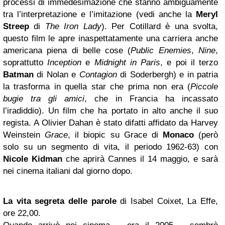
processi di immedesimazione che stanno ambiguamente
tra l’interpretazione e l’imitazione (vedi anche la
Meryl
Streep
di
The Iron Lady
). Per Cotillard è una svolta,
questo film le apre inaspettatamente una carriera anche
americana piena di belle cose (
Public Enemies
,
Nine
,
soprattutto
Inception
e
Midnight in Paris
, e poi il terzo
Batman
di Nolan e
Contagion
di Soderbergh) e in patria
la trasforma in quella star che prima non era (
Piccole
bugie tra gli amici
, che in Francia ha incassato
l’iradiddio). Un film che ha portato in alto anche il suo
regista. A Olivier Dahan è stato difatti affidato da Harvey
Weinstein
Grace
, il biopic su Grace di
Monaco
(però
solo su un segmento di vita, il periodo 1962-63) con
Nicole Kidman
che aprirà Cannes il 14 maggio, e sarà
nei cinema italiani dal giorno dopo.
La vita segreta delle parole
di Isabel Coixet, La Effe,
ore 22,00.