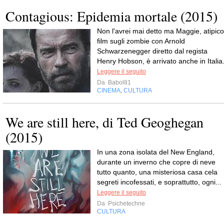
Contagious: Epidemia mortale (2015)
Non l'avrei mai detto ma Maggie, atipico
film sugli zombie con Arnold
Schwarzenegger diretto dal regista
Henry Hobson, è arrivato anche in Italia
Leggere il seguito
Da
Babol81
CINEMA
CULTURA
,
We are still here, di Ted Geoghegan
(2015)
In una zona isolata del New England,
durante un inverno che copre di neve
tutto quanto, una misteriosa casa cela
segreti incofessati, e soprattutto, ogni...
Leggere il seguito
Da
Psichetechne
CULTURA