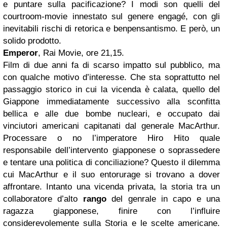
e puntare sulla pacificazione? I modi son quelli del
courtroom-movie innestato sul genere engagé, con gli
inevitabili rischi di retorica e benpensantismo. E però, un
solido prodotto.
Emperor
, Rai Movie, ore 21,15.
Film di due anni fa di scarso impatto sul pubblico, ma
con qualche motivo d’interesse. Che sta soprattutto nel
passaggio storico in cui la vicenda è calata, quello del
Giappone immediatamente successivo alla sconfitta
bellica e alle due bombe nucleari, e occupato dai
vinciutori americani capitanati dal generale MacArthur.
Processare o no l’imperatore Hiro Hito quale
responsabile dell’intervento giapponese o soprassedere
e tentare una politica di conciliazione? Questo il dilemma
cui MacArthur e il suo entorurage si trovano a dover
affrontare. Intanto una vicenda privata, la storia tra un
collaboratore d’alto
rango
del genrale in capo e una
ragazza giapponese, finire con l’influire
considerevolemente sulla Storia e le scelte americane.