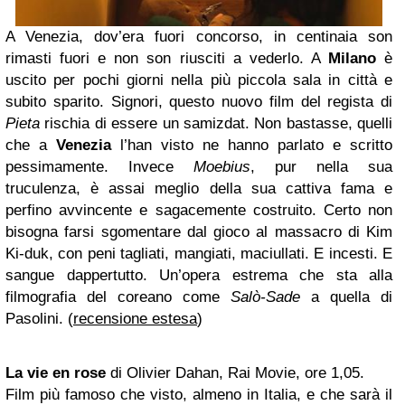
A Venezia, dov’era fuori concorso, in centinaia son
rimasti fuori e non son riusciti a vederlo. A
Milano
è
uscito per pochi giorni nella più piccola sala in città e
subito sparito. Signori, questo nuovo film del regista di
Pieta
rischia di essere un samizdat. Non bastasse, quelli
che a
Venezia
l’han visto ne hanno parlato e scritto
pessimamente. Invece
Moebius
, pur nella sua
truculenza, è assai meglio della sua cattiva fama e
perfino avvincente e sagacemente costruito. Certo non
bisogna farsi sgomentare dal gioco al massacro di Kim
Ki-duk, con peni tagliati, mangiati, maciullati. E incesti. E
sangue dappertutto. Un’opera estrema che sta alla
filmografia del coreano come
Salò-Sade
a quella di
Pasolini. (
recensione estesa
)
La vie en rose
di Olivier Dahan, Rai Movie, ore 1,05.
Film più famoso che visto, almeno in Italia, e che sarà il