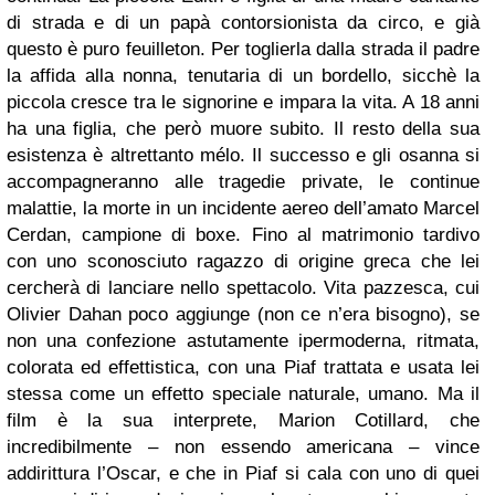
di strada e di un papà contorsionista da circo, e già
questo è puro feuilleton. Per toglierla dalla strada il padre
la affida alla nonna, tenutaria di un bordello, sicchè la
piccola cresce tra le signorine e impara la vita. A 18 anni
ha una figlia, che però muore subito. Il resto della sua
esistenza è altrettanto mélo. Il successo e gli osanna si
accompagneranno alle tragedie private, le continue
malattie, la morte in un incidente aereo dell’amato Marcel
Cerdan, campione di boxe. Fino al matrimonio tardivo
con uno sconosciuto ragazzo di origine greca che lei
cercherà di lanciare nello spettacolo. Vita pazzesca, cui
Olivier Dahan poco aggiunge (non ce n’era bisogno), se
non una confezione astutamente ipermoderna, ritmata,
colorata ed effettistica, con una Piaf trattata e usata lei
stessa come un effetto speciale naturale, umano. Ma il
film è la sua interprete, Marion Cotillard, che
incredibilmente – non essendo americana – vince
addirittura l’Oscar, e che in Piaf si cala con uno di quei