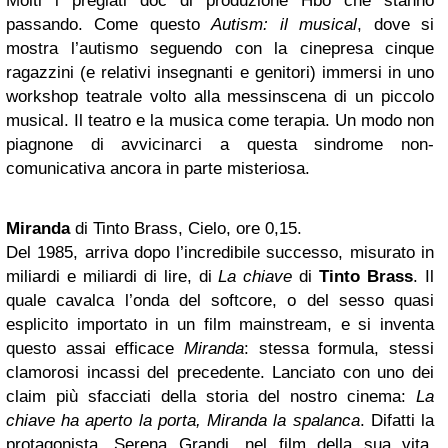
Molti i pregiati doc di produzione Hbo che stanno
passando. Come questo
Autism: il musical
, dove si
mostra l’autismo seguendo con la cinepresa cinque
ragazzini (e relativi insegnanti e genitori) immersi in uno
workshop teatrale volto alla messinscena di un piccolo
musical. Il teatro e la musica come terapia. Un modo non
piagnone di avvicinarci a questa sindrome non-
comunicativa ancora in parte misteriosa.
Miranda
di Tinto Brass, Cielo, ore 0,15.
Del 1985, arriva dopo l’incredibile successo, misurato in
miliardi e miliardi di lire, di
La chiave
di
Tinto Brass
. Il
quale cavalca l’onda del softcore, o del sesso quasi
esplicito importato in un film mainstream, e si inventa
questo assai efficace
Miranda
: stessa formula, stessi
clamorosi incassi del precedente. Lanciato con uno dei
claim più sfacciati della storia del nostro cinema:
La
chiave ha aperto la porta, Miranda la spalanca
. Difatti la
protagonista, Serena Grandi, nel film della sua vita,