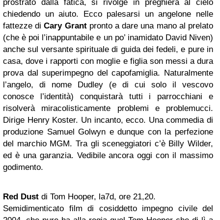
prostrato dalla fatica, si rivolge in preghiera al cielo
chiedendo un aiuto. Ecco palesarsi un angelone nelle
fattezze di
Cary Grant
pronto a dare una mano al prelato
(che è poi l’inappuntabile e un po’ inamidato David Niven)
anche sul versante spirituale di guida dei fedeli, e pure in
casa, dove i rapporti con moglie e figlia son messi a dura
prova dal superimpegno del capofamiglia. Naturalmente
l’angelo, di nome Dudley (e di cui solo il vescovo
conosce l’identità) conquistarà tutti i parrocchiani e
risolverà miracolisticamente problemi e problemucci.
Dirige Henry Koster. Un incanto, ecco. Una commedia di
produzione Samuel Golwyn e dunque con la perfezione
del marchio MGM. Tra gli sceneggiatori c’è Billy Wilder,
ed è una garanzia. Vedibile ancora oggi con il massimo
godimento.
Red Dust
di Tom Hooper, la7d, ore 21,20.
Semidimenticato film di cosiddetto impegno civile del