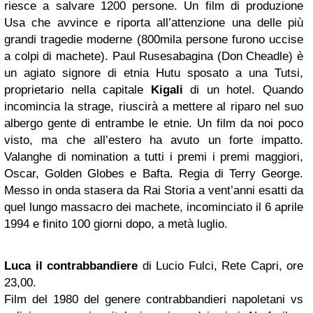
riesce a salvare 1200 persone. Un film di produzione
Usa che avvince e riporta all’attenzione una delle più
grandi tragedie moderne (800mila persone furono uccise
a colpi di machete). Paul Rusesabagina (Don Cheadle) è
un agiato signore di etnia Hutu sposato a una Tutsi,
proprietario nella capitale
Kigali
di un hotel. Quando
incomincia la strage, riuscirà a mettere al riparo nel suo
albergo gente di entrambe le etnie. Un film da noi poco
visto, ma che all’estero ha avuto un forte impatto.
Valanghe di nomination a tutti i premi i premi maggiori,
Oscar, Golden Globes e Bafta. Regia di Terry George.
Messo in onda stasera da Rai Storia a vent’anni esatti da
quel lungo massacro dei machete, incominciato il 6 aprile
1994 e finito 100 giorni dopo, a metà luglio.
Luca il contrabbandiere
di Lucio Fulci, Rete Capri, ore
23,00.
Film del 1980 del genere contrabbandieri napoletani vs