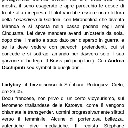
mostra il seno esagerato e apre parecchio le cosce di
fronte alla cinepresa. Il plot vorebbe essere una rilettura
della
Locandiera
di Goldoni, con Mirandolina che diventa
Miranda e si sposta nella bassa padana negli anni
Cinquanta. Lei deve mandare avanti un’osteria da sola,
dopo che il marito è stato dato per disperso in guerra, e
se la deve vedere con parecchi pretendenti, cui si
concede e si sottrae, amando per davvero solo il suo
garzone di bottega. Il Brass più pop(olare). Con
Andrea
Occhipinti
sex symbol di quegli anni.
Ladyboy: il terzo sesso
di Stéphane Rodriguez, Cielo,
ore 23,05.
Docu francese, non privo di un certo vioyeurismo, sul
fenomeno thailandese delle Katoeys, come lì vengono
chiamate le transgender, uomini progressivamente slittati
verso il femminile. Alcune di portentosa bellezza,
autentiche dive mediatiche. Il regista Stéphane