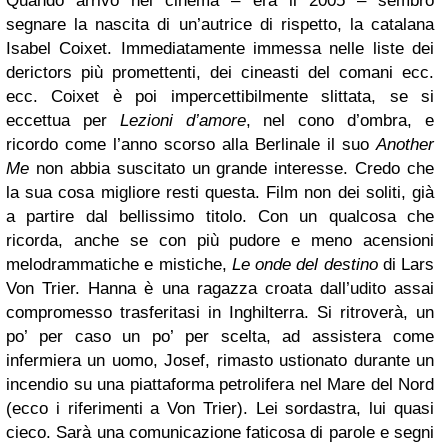
Quando arrivò nei cinema – era il 2005 – sembrò
segnare la nascita di un’autrice di rispetto, la catalana
Isabel Coixet. Immediatamente immessa nelle liste dei
derictors più promettenti, dei cineasti del comani ecc.
ecc. Coixet è poi impercettibilmente slittata, se si
eccettua per
Lezioni d’amore
, nel cono d’ombra, e
ricordo come l’anno scorso alla Berlinale il suo
Another
Me
non abbia suscitato un grande interesse. Credo che
la sua cosa migliore resti questa. Film non dei soliti, già
a partire dal bellissimo titolo. Con un qualcosa che
ricorda, anche se con più pudore e meno acensioni
melodrammatiche e mistiche,
Le onde del destino
di Lars
Von Trier. Hanna è una ragazza croata dall’udito assai
compromesso trasferitasi in Inghilterra. Si ritroverà, un
po’ per caso un po’ per scelta, ad assistera come
infermiera un uomo, Josef, rimasto ustionato durante un
incendio su una piattaforma petrolifera nel Mare del Nord
(ecco i riferimenti a Von Trier). Lei sordastra, lui quasi
cieco. Sarà una comunicazione faticosa di parole e segni