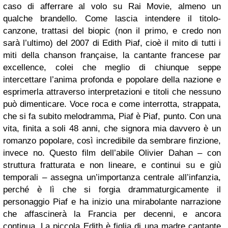
caso di afferrare al volo su Rai Movie, almeno un
qualche brandello. Come lascia intendere il titolo-
canzone, trattasi del biopic (non il primo, e credo non
sarà l’ultimo) del 2007 di Edith Piaf, cioè il mito di tutti i
miti della chanson française, la cantante francese par
excellence, colei che meglio di chiunque seppe
intercettare l’anima profonda e popolare della nazione e
esprimerla attraverso interpretazioni e titoli che nessuno
può dimenticare. Voce roca e come interrotta, strappata,
che si fa subito melodramma, Piaf è Piaf, punto. Con una
vita, finita a soli 48 anni, che signora mia davvero è un
romanzo popolare, così incredibile da sembrare finzione,
invece no. Questo film dell’abile Olivier Dahan – con
struttura fratturata e non lineare, e continui su e giù
temporali – assegna un’importanza centrale all’infanzia,
perché è lì che si forgia drammaturgicamente il
personaggio Piaf e ha inizio una mirabolante narrazione
che affascinerà la Francia per decenni, e ancora
continua. La piccola Edith è figlia di una madre cantante