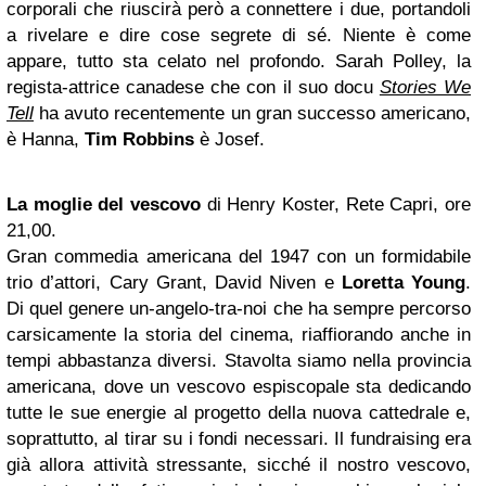
corporali che riuscirà però a connettere i due, portandoli
a rivelare e dire cose segrete di sé. Niente è come
appare, tutto sta celato nel profondo. Sarah Polley, la
regista-attrice canadese che con il suo docu
Stories We
Tell
ha avuto recentemente un gran successo americano,
è Hanna,
Tim Robbins
è Josef.
La moglie del vescovo
di Henry Koster, Rete Capri, ore
21,00.
Gran commedia americana del 1947 con un formidabile
trio d’attori, Cary Grant, David Niven e
Loretta Young
.
Di quel genere un-angelo-tra-noi che ha sempre percorso
carsicamente la storia del cinema, riaffiorando anche in
tempi abbastanza diversi. Stavolta siamo nella provincia
americana, dove un vescovo espiscopale sta dedicando
tutte le sue energie al progetto della nuova cattedrale e,
soprattutto, al tirar su i fondi necessari. Il fundraising era
già allora attività stressante, sicché il nostro vescovo,