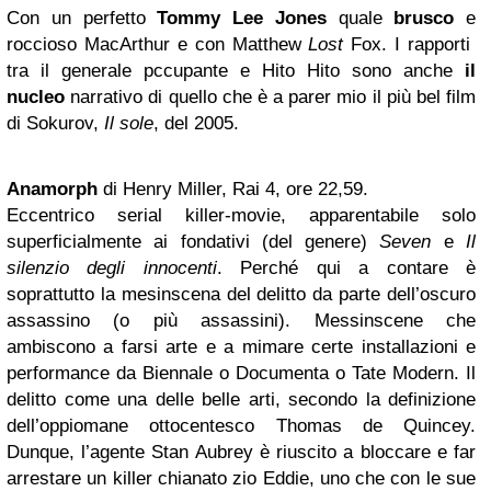
Con un perfetto
Tommy Lee Jones
quale
brusco
e
roccioso MacArthur e con Matthew
Lost
Fox. I rapporti
tra il generale pccupante e Hito Hito sono anche
il
nucleo
narrativo di quello che è a parer mio il più bel film
di Sokurov,
Il sole
, del 2005.
Anamorph
di Henry Miller, Rai 4, ore 22,59.
Eccentrico serial killer-movie, apparentabile solo
superficialmente ai fondativi (del genere)
Seven
e
Il
silenzio degli innocenti
. Perché qui a contare è
soprattutto la mesinscena del delitto da parte dell’oscuro
assassino (o più assassini). Messinscene che
ambiscono a farsi arte e a mimare certe installazioni e
performance da Biennale o Documenta o Tate Modern. Il
delitto come una delle belle arti, secondo la definizione
dell’oppiomane ottocentesco Thomas de Quincey.
Dunque, l’agente Stan Aubrey è riuscito a bloccare e far
arrestare un killer chianato zio Eddie, uno che con le sue