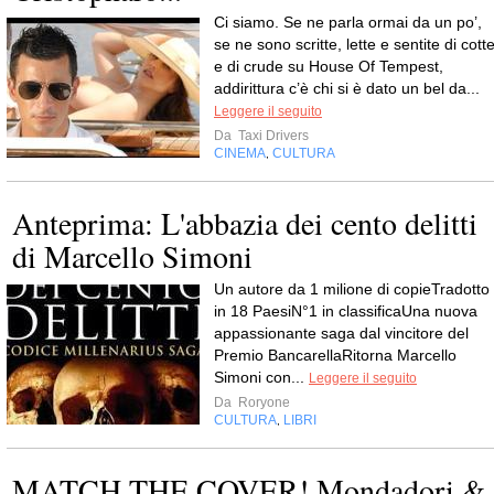
Ci siamo. Se ne parla ormai da un po’,
se ne sono scritte, lette e sentite di cott
e di crude su House Of Tempest,
addirittura c’è chi si è dato un bel da...
Leggere il seguito
Da
Taxi Drivers
CINEMA
CULTURA
,
Anteprima: L'abbazia dei cento delitti
di Marcello Simoni
Un autore da 1 milione di copieTradotto
in 18 PaesiN°1 in classificaUna nuova
appassionante saga dal vincitore del
Premio BancarellaRitorna Marcello
Simoni con...
Leggere il seguito
Da
Roryone
CULTURA
LIBRI
,
MATCH THE COVER! Mondadori &