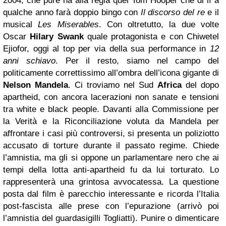
2004, che pure ha alla regia quel Tom Hooper che di lì a
qualche anno farà doppio bingo con
Il discorso del re
e il
musical
Les Miserables
. Con oltretutto, la due volte
Oscar
Hilary Swank
quale protagonista e con Chiwetel
Ejiofor, oggi al top per via della sua performance in
12
anni schiavo
. Per il resto, siamo nel campo del
politicamente correttissimo all’ombra dell’icona gigante di
Nelson Mandela
. Ci troviamo nel Sud
Africa
del dopo
apartheid, con ancora lacerazioni non sanate e tensioni
tra white e black people. Davanti alla Commissione per
la Verità e la Riconciliazione voluta da Mandela per
affrontare i casi più controversi, si presenta un poliziotto
accusato di torture durante il passato regime. Chiede
l’amnistia, ma gli si oppone un parlamentare nero che ai
tempi della lotta anti-apartheid fu da lui torturato. Lo
rappresenterà una grintosa avvocatessa. La questione
posta dal film è parecchio interessante e ricorda l’Italia
post-fascista alle prese con l’epurazione (arrivò poi
l’amnistia del guardasigilli Togliatti). Punire o dimenticare