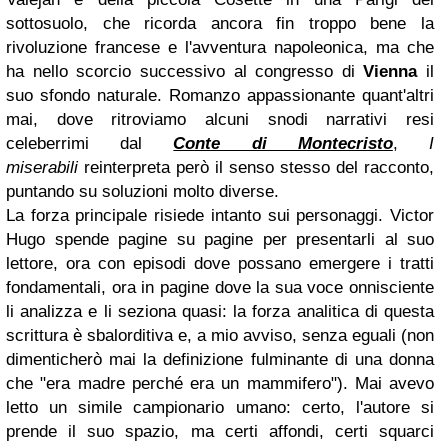
sottosuolo, che ricorda ancora fin troppo bene la
rivoluzione francese e l'avventura napoleonica, ma che
ha nello scorcio successivo al congresso di
Vienna
il
suo sfondo naturale. Romanzo appassionante quant'altri
mai, dove ritroviamo alcuni snodi narrativi resi
celeberrimi dal
Conte di Montecristo
,
I
miserabili
reinterpreta però il senso stesso del racconto,
puntando su soluzioni molto diverse.
La forza principale risiede intanto sui personaggi. Victor
Hugo spende pagine su pagine per presentarli al suo
lettore, ora con episodi dove possano emergere i tratti
fondamentali, ora in pagine dove la sua voce onnisciente
li analizza e li seziona quasi: la forza analitica di questa
scrittura è sbalorditiva e, a mio avviso, senza eguali (non
dimenticherò mai la definizione fulminante di una donna
che "era madre perché era un mammifero"). Mai avevo
letto un simile campionario umano: certo, l'autore si
prende il suo spazio, ma certi affondi, certi squarci