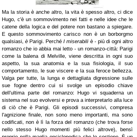
Ma la storia è anche altro, la vita è spesso altro, ci dice
Hugo, c'è un sommovimento nei fatti e nelle idee che le
catene della logica e del potere non bastano a spiegare.
E questo sommovimento carisco non è un borborgmo
qualsiasi,
è
Parigi. Perché
I miserabili
è - più di ogni altro
romanzo che io abbia mai letto - un romanzo-città: Parigi
come la balena di Melville, viene descritta in ogni suo
aspetto, la sua anatomia e la sua fisiologia, il suo
comportamento, le sue viscere e la sua feroce bellezza.
Valga per tutte, la lunga e dettagliata digressione sulle
sue fogne dentro cui si svolge un episodio chiave
dell'ultima parte del romanzo: Hugo vi squaderna un
sistema nel suo evolversi e prova a interpretarlo alla luce
di ciò che è Parigi. Gli episodi successivi, compresa
l'agnizione finale, non sono meno importanti, ma sono
codificati, non è lì la forza del romanzo (che trova forse
nello stesso Hugo momenti più felici altrove), bensì
proprio nella maglia enciclopedica che lo sostiene. È un