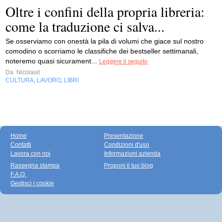
Oltre i confini della propria libreria:
come la traduzione ci salva...
Se osserviamo con onestà la pila di volumi che giace sul nostro
comodino o scorriamo le classifiche dei bestseller settimanali,
noteremo quasi sicurament...
Leggere il seguito
Da
Nicolasit
CULTURA
LAVORO
LIBRI
,
,
Home
Presentazione
Contatti
Condizioni d'uso
Lavora con noi
Informazioni azienda
Rassegna stampa
Proponi il tuo blog
F.A.Q.
Gestisci i cookie