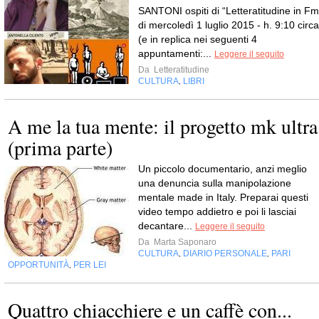
SANTONI ospiti di “Letteratitudine in Fm
di mercoledì 1 luglio 2015 - h. 9:10 circa
(e in replica nei seguenti 4
appuntamenti:...
Leggere il seguito
Da
Letteratitudine
CULTURA
LIBRI
,
A me la tua mente: il progetto mk ultra
(prima parte)
Un piccolo documentario, anzi meglio
una denuncia sulla manipolazione
mentale made in Italy. Preparai questi
video tempo addietro e poi li lasciai
decantare...
Leggere il seguito
Da
Marta Saponaro
CULTURA
DIARIO PERSONALE
PARI
,
,
OPPORTUNITÀ
PER LEI
,
Quattro chiacchiere e un caffè con...