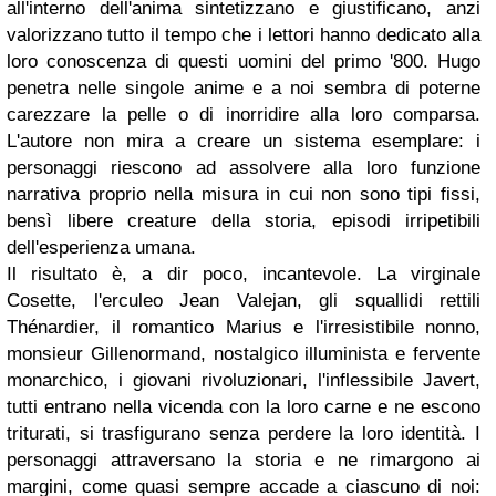
all'interno dell'anima sintetizzano e giustificano, anzi
valorizzano tutto il tempo che i lettori hanno dedicato alla
loro conoscenza di questi uomini del primo '800. Hugo
penetra nelle singole anime e a noi sembra di poterne
carezzare la pelle o di inorridire alla loro comparsa.
L'autore non mira a creare un sistema esemplare: i
personaggi riescono ad assolvere alla loro funzione
narrativa proprio nella misura in cui non sono tipi fissi,
bensì libere creature della storia, episodi irripetibili
dell'esperienza umana.
Il risultato è, a dir poco, incantevole. La virginale
Cosette, l'erculeo Jean Valejan, gli squallidi rettili
Thénardier, il romantico Marius e l'irresistibile nonno,
monsieur Gillenormand, nostalgico illuminista e fervente
monarchico, i giovani rivoluzionari, l'inflessibile Javert,
tutti entrano nella vicenda con la loro carne e ne escono
triturati, si trasfigurano senza perdere la loro identità. I
personaggi attraversano la storia e ne rimargono ai
margini, come quasi sempre accade a ciascuno di noi: