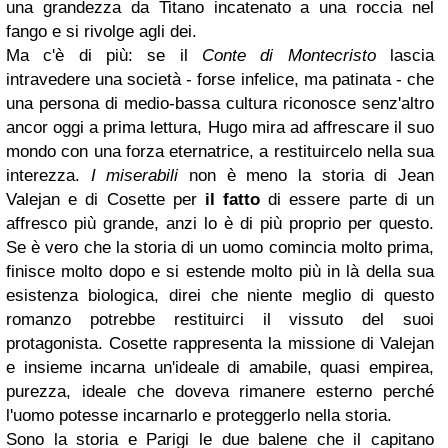
una grandezza da Titano incatenato a una roccia nel
fango e si rivolge agli dei.
Ma c'è di più: se il
Conte di Montecristo
lascia
intravedere una società - forse infelice, ma patinata - che
una persona di medio-bassa cultura riconosce senz'altro
ancor oggi a prima lettura, Hugo mira ad affrescare il suo
mondo con una forza eternatrice, a restituircelo nella sua
interezza.
I miserabili
non è meno la storia di Jean
Valejan e di Cosette per
il fatto
di essere parte di un
affresco più grande, anzi lo è di più proprio per questo.
Se è vero che la storia di un uomo comincia molto prima,
finisce molto dopo e si estende molto più in là della sua
esistenza biologica, direi che niente meglio di questo
romanzo potrebbe restituirci il vissuto del suoi
protagonista. Cosette rappresenta la missione di Valejan
e insieme incarna un'ideale di amabile, quasi empirea,
purezza, ideale che doveva rimanere esterno perché
l'uomo potesse incarnarlo e proteggerlo nella storia.
Sono la storia e Parigi le due balene che il capitano