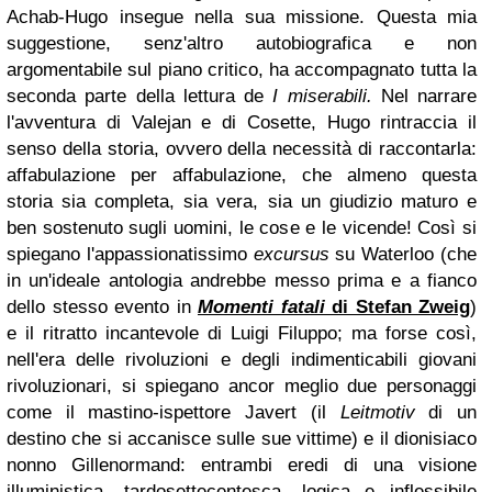
Achab-Hugo insegue nella sua missione. Questa mia
suggestione, senz'altro autobiografica e non
argomentabile sul piano critico, ha accompagnato tutta la
seconda parte della lettura de
I miserabili.
Nel narrare
l'avventura di Valejan e di Cosette, Hugo rintraccia il
senso della storia, ovvero della necessità di raccontarla:
affabulazione per affabulazione, che almeno questa
storia sia completa, sia vera, sia un giudizio maturo e
ben sostenuto sugli uomini, le cose e le vicende! Così si
spiegano l'appassionatissimo
excursus
su Waterloo (che
in un'ideale antologia andrebbe messo prima e a fianco
dello stesso evento in
Momenti fatali
di Stefan Zweig
)
e il ritratto incantevole di Luigi Filuppo; ma forse così,
nell'era delle rivoluzioni e degli indimenticabili giovani
rivoluzionari, si spiegano ancor meglio due personaggi
come il mastino-ispettore Javert (il
Leitmotiv
di un
destino che si accanisce sulle sue vittime) e il dionisiaco
nonno Gillenormand: entrambi eredi di una visione
illuministica, tardosettecentesca, logica e inflessibile