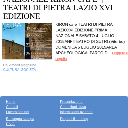
TEATRI DI PIETRA LAZIO XVI
EDIZIONE
KIRON cafè TEATRI DI PIETRA
LAZIOXVI EDIZIONE PRIMA
NAZIONALE SABATO 4 LUGLIO
2015ANFITEATRO DI SUTRI (Viterbo)
DOMENICA 5 LUGLIO 2015AREA
ARCHEOLOGICA, PARCO D...
Leggere il
seguito
Da
Amedit Magazine
CULTURA
SOCIETÀ
,
Home
Presentazione
Contatti
Condizioni d'uso
Lavora con noi
Informazioni azienda
Rassegna stampa
Proponi il tuo blog
F.A.Q.