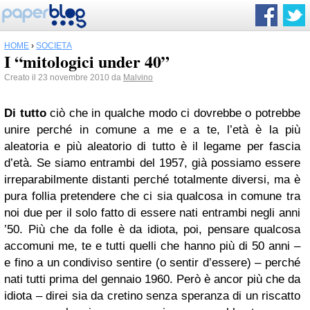
HOME
›
SOCIETÀ
I “mitologici under 40”
Creato il 23 novembre 2010 da
Malvino
Di tutto
ciò che in qualche modo ci dovrebbe o potrebbe
unire perché in comune a me e a te, l’età è la più
aleatoria e più aleatorio di tutto è il legame per fascia
d’età. Se siamo entrambi del 1957, già possiamo essere
irreparabilmente distanti perché totalmente diversi, ma è
pura follia pretendere che ci sia qualcosa in comune tra
noi due per il solo fatto di essere nati entrambi negli anni
’50. Più che da folle è da idiota, poi, pensare qualcosa
accomuni me, te e tutti quelli che hanno più di 50 anni –
e fino a un condiviso sentire (o sentir d’essere) – perché
nati tutti prima del gennaio 1960. Però è ancor più che da
idiota – direi sia da cretino senza speranza di un riscatto