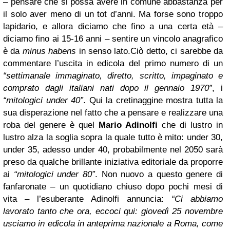
– pensare che si possa avere in comune abbastanza per
il solo aver meno di un tot d’anni. Ma forse sono troppo
lapidario, e allora diciamo che fino a una certa età –
diciamo fino ai 15-16 anni – sentire un vincolo anagrafico
è da
minus habens
in senso lato.
Ciò detto, ci sarebbe da
commentare l’uscita in edicola del primo numero di un
“settimanale immaginato, diretto, scritto, impaginato e
comprato dagli italiani nati dopo il gennaio 1970”
, i
“mitologici under 40”
. Qui la cretinaggine mostra tutta la
sua disperazione nel fatto che a pensare e realizzare una
roba del genere è quel
Mario Adinolfi
che di lustro in
lustro alza la soglia sopra la quale tutto è mito: under 30,
under 35, adesso under 40, probabilmente nel 2050 sarà
preso da qualche brillante iniziativa editoriale da proporre
ai
“mitologici under 80”
. Non nuovo a questo genere di
fanfaronate – un quotidiano chiuso dopo pochi mesi di
vita – l’esuberante Adinolfi annuncia:
“Ci abbiamo
lavorato tanto che ora, eccoci qui: giovedì 25 novembre
usciamo in edicola in anteprima nazionale a Roma, come