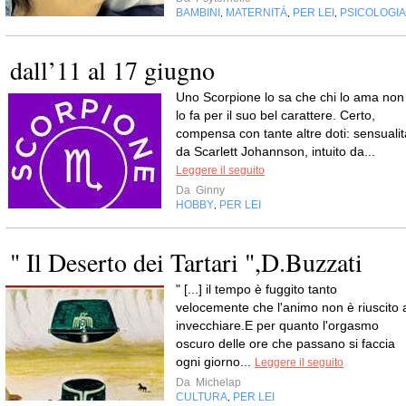
BAMBINI
MATERNITÀ
PER LEI
PSICOLOGIA
,
,
,
dall’11 al 17 giugno
Uno Scorpione lo sa che chi lo ama non
lo fa per il suo bel carattere. Certo,
compensa con tante altre doti: sensualit
da Scarlett Johannson, intuito da...
Leggere il seguito
Da
Ginny
HOBBY
PER LEI
,
" Il Deserto dei Tartari ",D.Buzzati
" [...] il tempo è fuggito tanto
velocemente che l'animo non è riuscito 
invecchiare.E per quanto l'orgasmo
oscuro delle ore che passano si faccia
ogni giorno...
Leggere il seguito
Da
Michelap
CULTURA
PER LEI
,