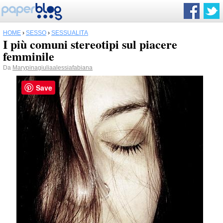
HOME
›
SESSO
›
SESSUALITÀ
I più comuni stereotipi sul piacere
femminile
Da
Marypinagiuliaalessiafabiana
Save