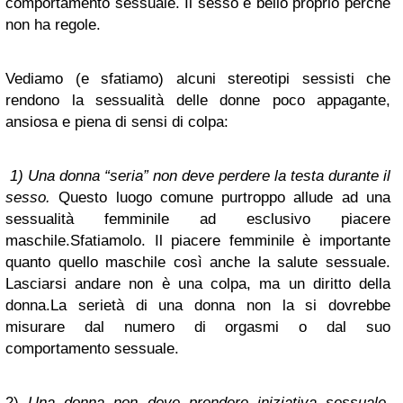
comportamento sessuale. Il sesso è bello proprio perchè
non ha regole.
Vediamo (e sfatiamo) alcuni stereotipi sessisti che
rendono la sessualità delle donne poco appagante,
ansiosa e piena di sensi di colpa:
1)
Una donna “seria” non deve perdere la testa durante il
sesso
.
Questo luogo comune purtroppo allude ad una
sessualità femminile ad esclusivo piacere
maschile.
Sfatiamolo. Il piacere femminile è importante
quanto quello maschile così anche la salute sessuale.
Lasciarsi andare non è una colpa, ma un diritto della
donna.La serietà di una donna non la si dovrebbe
misurare dal numero di orgasmi o dal suo
comportamento sessuale.
2)
Una donna non deve prendere iniziativa sessuale
.