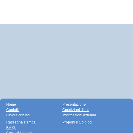
Home
Presentazione
Contatti
Condizioni d'uso
Lavora con noi
Informazioni azienda
Rassegna stampa
Proponi il tuo blog
F.A.Q.