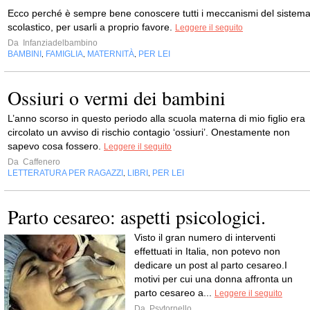
Ecco perché è sempre bene conoscere tutti i meccanismi del sistem
scolastico, per usarli a proprio favore.
Leggere il seguito
Da
Infanziadelbambino
BAMBINI
FAMIGLIA
MATERNITÀ
PER LEI
,
,
,
Ossiuri o vermi dei bambini
L’anno scorso in questo periodo alla scuola materna di mio figlio era
circolato un avviso di rischio contagio ‘ossiuri’. Onestamente non
sapevo cosa fossero.
Leggere il seguito
Da
Caffenero
LETTERATURA PER RAGAZZI
LIBRI
PER LEI
,
,
Parto cesareo: aspetti psicologici.
Visto il gran numero di interventi
effettuati in Italia, non potevo non
dedicare un post al parto cesareo.I
motivi per cui una donna affronta un
parto cesareo a...
Leggere il seguito
Da
Psytornello