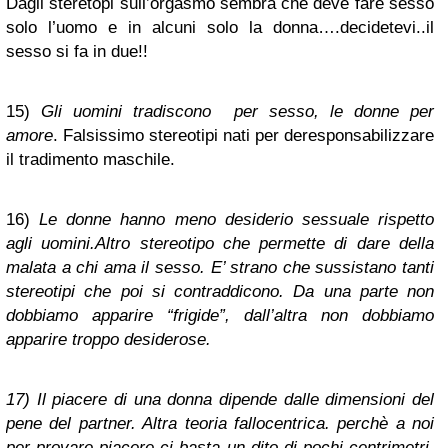
Dagli steretopi sull’orgasmo sembra che deve fare sesso
solo l’uomo e in alcuni solo la donna….decidetevi..il
sesso si fa in due!!
15)
Gli uomini tradiscono per sesso, le donne per
amore
.
Falsissimo stereotipi nati per deresponsabilizzare
il tradimento maschile
.
16)
Le donne hanno meno desiderio sessuale rispetto
agli uomini.
Altro stereotipo che permette di dare della
malata a chi ama il sesso. E’ strano che sussistano tanti
stereotipi che poi si contraddicono. Da una parte non
dobbiamo apparire “frigide”, dall’altra non dobbiamo
apparire troppo desiderose.
17)
Il piacere di una donna dipende dalle dimensioni del
pene del partner.
Altra teoria fallocentrica.
perchè a noi
per provare piacere ci basta un dito di pochi centrimetri.