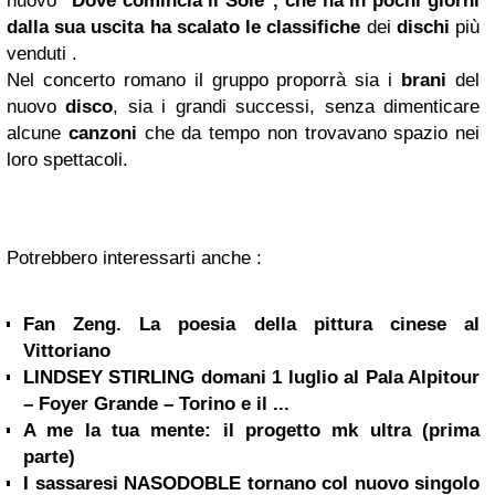
nuovo
"
Dove comincia il Sole", che ha in pochi giorni
dalla sua uscita ha scalato le classifiche
dei
dischi
più
venduti .
Nel concerto romano il gruppo proporrà sia i
brani
del
nuovo
disco
, sia i grandi successi, senza dimenticare
alcune
canzoni
che da tempo non trovavano spazio nei
loro spettacoli.
Potrebbero interessarti anche :
Fan Zeng. La poesia della pittura cinese al
Vittoriano
LINDSEY STIRLING domani 1 luglio al Pala Alpitour
– Foyer Grande – Torino e il ...
A me la tua mente: il progetto mk ultra (prima
parte)
I sassaresi NASODOBLE tornano col nuovo singolo