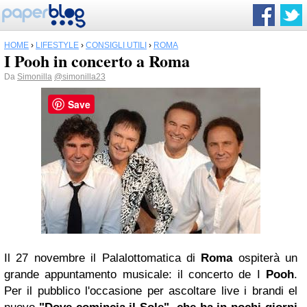
HOME
›
LIFESTYLE
›
CONSIGLI UTILI
›
ROMA
I Pooh in concerto a Roma
Da
Simonilla
@simonilla23
Save
Il 27 novembre il Palalottomatica di
Roma
ospiterà un
grande appuntamento musicale: il concerto de I
Pooh
.
Per il pubblico l'occasione per ascoltare live i brandi el