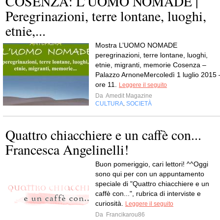
COSENZA: L’UOMO NOMADE |
Peregrinazioni, terre lontane, luoghi,
etnie,...
Mostra L’UOMO NOMADE
peregrinazioni, terre lontane, luoghi,
etnie, migranti, memorie Cosenza –
Palazzo ArnoneMercoledì 1 luglio 2015 
ore 11.
Leggere il seguito
Da
Amedit Magazine
CULTURA
SOCIETÀ
,
Quattro chiacchiere e un caffè con...
Francesca Angelinelli!
Buon pomeriggio, cari lettori! ^^Oggi
sono qui per con un appuntamento
speciale di "Quattro chiacchiere e un
caffè con...", rubrica di interviste e
curiosità.
Leggere il seguito
Da
Francikarou86