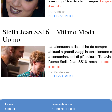
aver un po' tradito chi mi segue.
Leggere
il seguito
Da
Annalisa
BELLEZZA
PER LEI
,
Stella Jean SS16 – Milano Moda
Uomo
La talentuosa stilista ci ha da sempre
abituati a grandi viaggi in terre lontane 
a contaminazioni di più culture. Tuttavia,
l’uomo Stella Jean SS16, resta...
Legger
il seguito
Da
Kenderasia
BELLEZZA
PER LEI
,
Home
Presentazione
Contatti
Condizioni d'uso