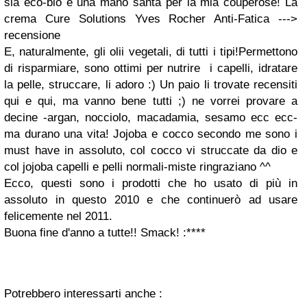
sia eco-bio è una mano santa per la mia couperose! La
crema Cure Solutions Yves Rocher Anti-Fatica --->
recensione
E, naturalmente, gli olii vegetali, di tutti i tipi!Permettono
di risparmiare, sono ottimi per nutrire i capelli, idratare
la pelle, struccare, li adoro :) Un paio li trovate recensiti
qui e qui, ma vanno bene tutti ;) ne vorrei provare a
decine -argan, nocciolo, macadamia, sesamo ecc ecc-
ma durano una vita! Jojoba e cocco secondo me sono i
must have in assoluto, col cocco vi struccate da dio e
col jojoba capelli e pelli normali-miste ringraziano ^^
Ecco, questi sono i prodotti che ho usato di più in
assoluto in questo 2010 e che continuerò ad usare
felicemente nel 2011.
Buona fine d'anno a tutte!! Smack! :****
Potrebbero interessarti anche :