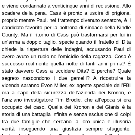
e viene condannato a venticinque anni di reclusione. Allo
scadere della pena, Cass è pronto a uscire di prigione,
proprio mentre Paul, nel frattempo divenuto senatore, è il
candidato favorito per la poltrona di sindaco della Kindle
County. Ma il ritorno di Cass può trasformarsi per lui in
un’arma a doppio taglio, specie quando il fratello di Dita
chiede la riapertura delle indagini, accusando Paul di
avere avuto un ruolo nell’omicidio della ragazza. Cosa è
successo realmente quella notte di tanti anni prima? È
stato davvero Cass a uccidere Dita? E perché? Quale
segreto nascondono i due gemelli? A ricostruire la
vicenda saranno Evon Miller, ex agente speciale dell’FBI
ora a capo della sicurezza dell’azienda dei Kronon, e
l’anziano investigatore Tim Brodie, che all’epoca si era
occupato del caso. Quella dei Kronon e dei Gianis è la
storia di una battaglia infinita e senza esclusione di colpi
tra due famiglie che cercano la loro unica e illusoria
verità inseguendo una giustizia sempre sfuggente.