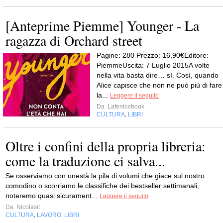
[Anteprime Piemme] Younger - La
ragazza di Orchard street
Pagine: 280 Prezzo: 16,90€Editore:
PiemmeUscita: 7 Luglio 2015A volte
nella vita basta dire… sì. Così, quando
Alice capisce che non ne può più di fare
la...
Leggere il seguito
Da
Lafenicebook
CULTURA
LIBRI
,
Oltre i confini della propria libreria:
come la traduzione ci salva...
Se osserviamo con onestà la pila di volumi che giace sul nostro
comodino o scorriamo le classifiche dei bestseller settimanali,
noteremo quasi sicurament...
Leggere il seguito
Da
Nicolasit
CULTURA
LAVORO
LIBRI
,
,