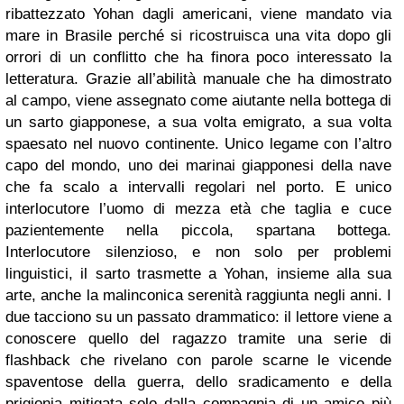
ribattezzato Yohan dagli americani, viene mandato via
mare in Brasile perché si ricostruisca una vita dopo gli
orrori di un conflitto che ha finora poco interessato la
letteratura. Grazie all’abilità manuale che ha dimostrato
al campo, viene assegnato come aiutante nella bottega di
un sarto giapponese, a sua volta emigrato, a sua volta
spaesato nel nuovo continente. Unico legame con l’altro
capo del mondo, uno dei marinai giapponesi della nave
che fa scalo a intervalli regolari nel porto. E unico
interlocutore l’uomo di mezza età che taglia e cuce
pazientemente nella piccola, spartana bottega.
Interlocutore silenzioso, e non solo per problemi
linguistici, il sarto trasmette a Yohan, insieme alla sua
arte, anche la malinconica serenità raggiunta negli anni. I
due tacciono su un passato drammatico: il lettore viene a
conoscere quello del ragazzo tramite una serie di
flashback che rivelano con parole scarne le vicende
spaventose della guerra, dello sradicamento e della
prigionia mitigata solo dalla compagnia di un amico più