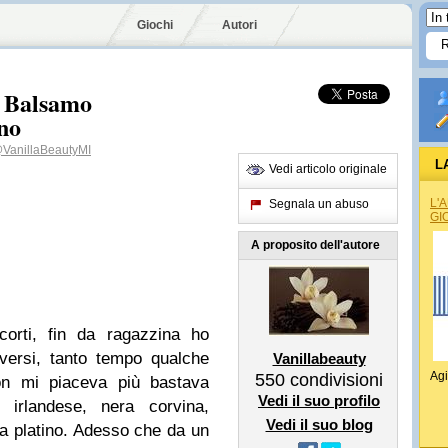
Giochi
Autori
e Balsamo
ino
VanillaBeautyMI
L
Vedi articolo originale
L'
Segnala un abuso
GI
A proposito dell'autore
corti, fin da ragazzina ho
iversi, tanto tempo qualche
Vanillabeauty
Agi
550
condivisioni
on mi piaceva più bastava
Vedi il suo profilo
 irlandese, nera corvina,
Vedi il suo blog
a platino. Adesso che da un