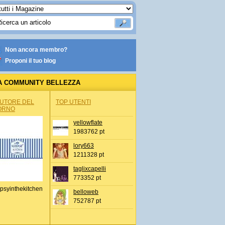
Non ancora membro?
Proponi il tuo blog
A COMMUNITY BELLEZZA
AUTORE DEL
TOP UTENTI
ORNO
yellowflate
1983762 pt
lory663
1211328 pt
taglixcapelli
773352 pt
psyinthekitchen
belloweb
752787 pt