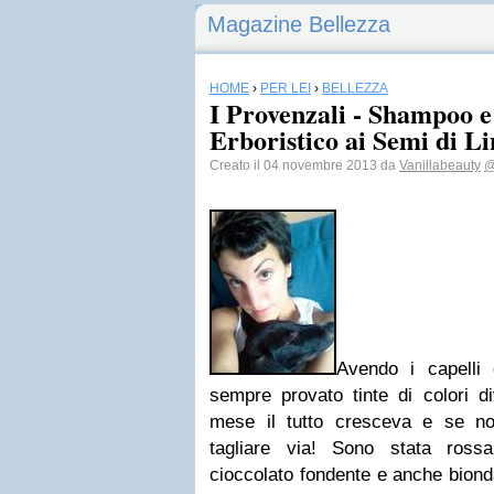
Magazine Bellezza
HOME
›
PER LEI
›
BELLEZZA
I Provenzali - Shampoo 
Erboristico ai Semi di L
Creato il 04 novembre 2013 da
Vanillabeauty
@
Avendo i capelli 
sempre provato tinte di colori d
mese il tutto cresceva e se n
tagliare via! Sono stata rossa
cioccolato fondente e anche biond