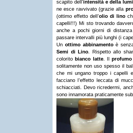
scapito dell’
intensità e della lum
ne esce ravvivato (grazie alla
pro
(ottimo effetto dell’
olio di lino
che
capelli!!!) Mi sto trovando davve
anche a pochi giorni di distanza
passare intervalli più lunghi (i cape
Un
ottimo abbinamento
è senza
Semi di Lino
. Rispetto allo sh
colorito
bianco latte
. Il
profumo 
solitamente non uso spesso il b
che mi ungano troppo i capelli 
facciano l’effetto leccata di mucca
schiacciati. Devo ricredermi, anc
sono innamorata praticamente subi