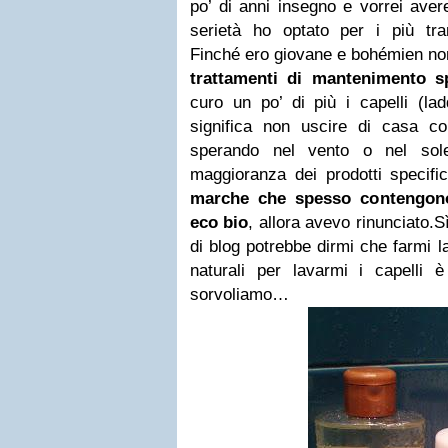
po’ di anni insegno e vorrei ave
serietà ho optato per i più tranq
Finché ero giovane e bohémien non
trattamenti di mantenimento sp
curo un po’ di più i capelli (la
significa non uscire di casa co
sperando nel vento o nel sol
maggioranza dei prodotti specifici
marche
che spesso contengono
eco bio
, allora avevo rinunciato.
di blog potrebbe dirmi che farmi la
naturali per lavarmi i capelli
sorvoliamo…