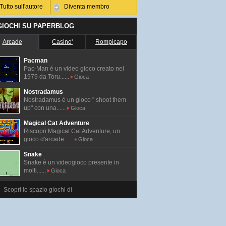
Tutto sull'autore
Diventa membro
 GIOCHI SU PAPERBLOG
Arcade
Casino'
Rompicapo
Pacman
Pac-Man é un video gioco creato nel
1979 da Toru......
Gioca
Nostradamus
Nostradamus è un gioco " shoot them
up" con una......
Gioca
Magical Cat Adventure
Riscopri Magical Cat Adventure, un
gioco d'arcade......
Gioca
Snake
Snake è un videogioco presente in
molti......
Gioca
Scopri lo spazio giochi di