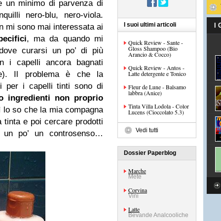
re un minimo di parvenza di
uilli nero-blu, nero-viola.
I suoi ultimi articoli
I
 mi sono mai interessata ai
ecifici
, ma da quando mi
Quick Review - Sante -
Gloss Shampoo (Bio
ddove curarsi un po’ di più
Arancio & Cocco)
n i capelli ancora bagnati
Quick Review - Antos -
e). Il problema è che la
Latte detergente e Tonico
 per i capelli tinti sono di
Fleur de Lune - Balsamo
labbra (Anice)
 ingredienti non proprio
Tinta Villa Lodola - Color
Sì lo so che la mia compagna
Lucens (Cioccolato 5.3)
 tinta e poi cercare prodotti
Vedi tutti
 è un po’ un controsenso…
Dossier Paperblog
Marche
Mete
Corvina
Vini
Latte
Bevande Analcooliche