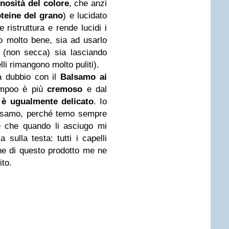
inosità del colore
, che anzi
teine del grano
) e lucidato
 ristruttura e rende lucidi i
ro molto bene, sia ad usarlo
 (non secca) sia lasciando
lli rimangono molto puliti).
 dubbio con il
Balsamo ai
ampoo è più
cremoso
e dal
è ugualmente delicato
. Io
alsamo, perché temo sempre
e che quando li asciugo mi
 sulla testa: tutti i capelli
he di questo prodotto me ne
to.