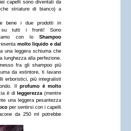
iei capelli sono diventati da
che striature di bianco) a
e bene i due prodotti in
su tutti i fronti! Sono
iniziamo con lo
Shampoo
presenta
molto liquido e dal
Fa una leggera schiuma che
sua lunghezza alla perfezione.
esso fra gli shampoo più
uma da estintore, ti lavano
 erboristici, più integralisti
ondo. Il
profumo è molto
cia è di
leggerezza
(mentre
sente una leggera pesantezza
oco
per sentirsi con i capelli
flacone da 250 ml potrebbe