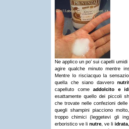
Ne applico un po’ sui capelli umid
agire qualche minuto mentre in
Mentre lo risciacquo la sensazion
quella che siano davvero
nutri
capelluto come
addolcito e idr
esattamente quello dei piccoli sh
che trovate nelle confezioni delle
quegli shampini piacciono molt
troppo chimici (leggetevi gli in
erboristico ve li
nutre
, ve li
idrata