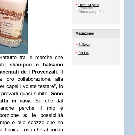
Dario Argento
Produttori
Cinematografici
Magazines
Bellezza
Per Lei
rattutto tra le marche che
ato
shampoo e balsamo
manentati de I Provenzali
. Il
 loro collaborazione, alla
er capelli volete testare", io
i provarli quasi subito.
Sono
atta in casa
. So che dal
, anche perché il mio è
orzione a: le possibilità
tempo e allo scazzo che ho
che l’unica cosa che abbonda