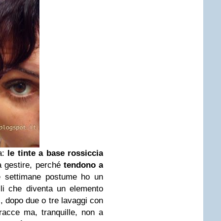
a:
le tinte a base rossiccia
da gestire, perché
tendono a
e settimane postume ho un
li che diventa un elemento
o), dopo due o tre lavaggi con
acce ma, tranquille, non a