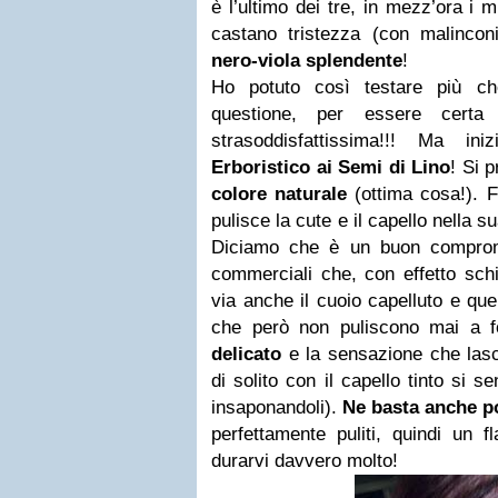
è l’ultimo dei tre, in mezz’ora i m
castano tristezza (con malinconi
nero-viola splendente
!
Ho potuto così testare più ch
questione, per essere certa 
strasoddisfattissima!!! Ma 
Erboristico ai Semi di Lino
! Si 
colore naturale
(ottima cosa!). 
pulisce la cute e il capello nella 
Diciamo che è un buon comprom
commerciali che, con effetto schi
via anche il cuoio capelluto e quelli
che però non puliscono mai a f
delicato
e la sensazione che las
di solito con il capello tinto si 
insaponandoli).
Ne basta anche p
perfettamente puliti, quindi un 
durarvi davvero molto!