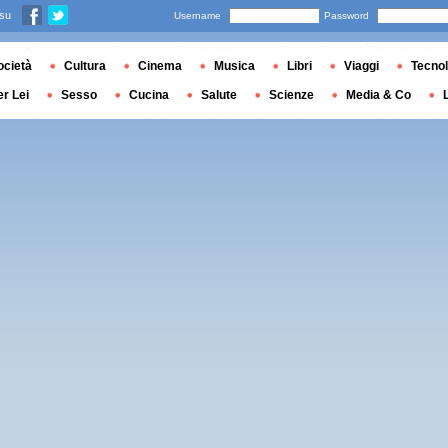
 su
Username
Password
ocietà
Cultura
Cinema
Musica
Libri
Viaggi
Tecnol
er Lei
Sesso
Cucina
Salute
Scienze
Media & Co