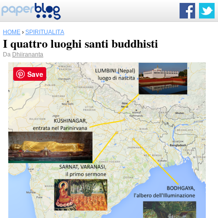
HOME
›
SPIRITUALITÀ
I quattro luoghi santi buddhisti
Da
Dhiirananta
Save