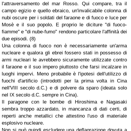
l'attraversamento del mar Rosso. Qui compare, tra il
campo egizio e quello ebraico, un'invalicabile colonna di
nubi oscure per i soldati del faraone e di fuoco e luce per
Mosè e il suo popolo. E proprio le diciture "di fuoco-
fiamme" e "di nube-fumo" rendono particolare l'affinità dei
due episodi. (8)
Una colonna di fuoco non è necessariamente un'arma
nucleare e qualora gli ebrei fossero stati in possesso di
armi nucleari le avrebbero sicuramente utilizzate contro
il faraone e il suo impero piuttosto che farsi incalzare in
luoghi impervi. Meno probabile è l'ipotesi dell'utilizzo di
fuochi d'artificio (introdotti per la prima volta in Cina
nell'VIII secolo d.C.) e di polvere da sparo (ideata solo
nel IX secolo d.C. sempre in Cina).
Il paragone con le bombe di Hiroshima e Nagasaki
sembra troppo azzardato, in mancanza di dati certi, di
reperti anche metallici che attestino l'uso di materiale
esplosivo nucleare.
Non si può quindi escludere una deflagrazione dovuta a