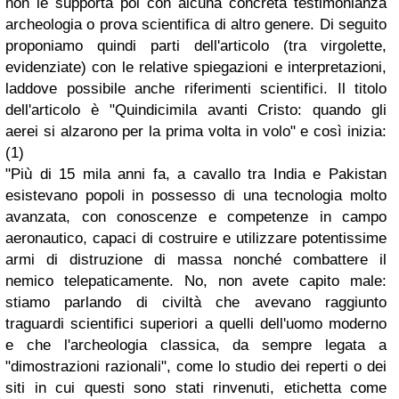
non le supporta poi con alcuna concreta testimonianza
archeologia o prova scientifica di altro genere. Di seguito
proponiamo quindi parti dell'articolo (tra virgolette,
evidenziate) con le relative spiegazioni e interpretazioni,
laddove possibile anche riferimenti scientifici. Il titolo
dell'articolo è "Quindicimila avanti Cristo: quando gli
aerei si alzarono per la prima volta in volo" e così inizia:
(1)
"Più di 15 mila anni fa, a cavallo tra India e Pakistan
esistevano popoli in possesso di una tecnologia molto
avanzata, con conoscenze e competenze in campo
aeronautico, capaci di costruire e utilizzare potentissime
armi di distruzione di massa nonché combattere il
nemico telepaticamente. No, non avete capito male:
stiamo parlando di civiltà che avevano raggiunto
traguardi scientifici superiori a quelli dell'uomo moderno
e che l'archeologia classica, da sempre legata a
"dimostrazioni razionali", come lo studio dei reperti o dei
siti in cui questi sono stati rinvenuti, etichetta come