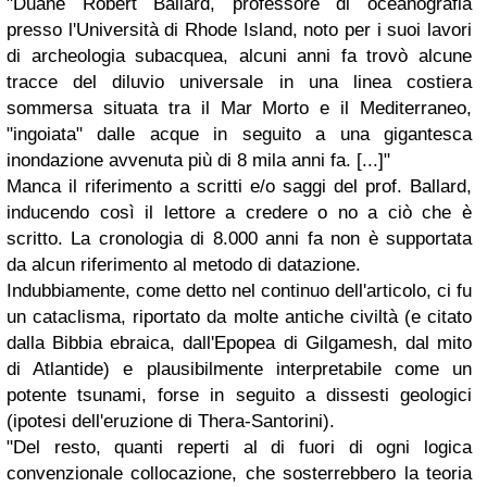
"Duane Robert Ballard, professore di oceanografia
presso l'Università di Rhode Island, noto per i suoi lavori
di archeologia subacquea, alcuni anni fa trovò alcune
tracce del diluvio universale in una linea costiera
sommersa situata tra il Mar Morto e il Mediterraneo,
"ingoiata" dalle acque in seguito a una gigantesca
inondazione avvenuta più di 8 mila anni fa. [...]"
Manca il riferimento a scritti e/o saggi del prof. Ballard,
inducendo così il lettore a credere o no a ciò che è
scritto. La cronologia di 8.000 anni fa non è supportata
da alcun riferimento al metodo di datazione.
Indubbiamente, come detto nel continuo dell'articolo, ci fu
un cataclisma, riportato da molte antiche civiltà (e citato
dalla Bibbia ebraica, dall'Epopea di Gilgamesh, dal mito
di Atlantide) e plausibilmente interpretabile come un
potente tsunami, forse in seguito a dissesti geologici
(ipotesi dell'eruzione di Thera-Santorini).
"Del resto, quanti reperti al di fuori di ogni logica
convenzionale collocazione, che sosterrebbero la teoria