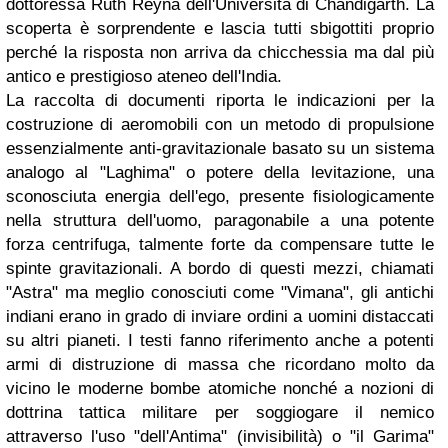
dottoressa Ruth Reyna dell'Università di Chandigarth. La
scoperta è sorprendente e lascia tutti sbigottiti proprio
perché la risposta non arriva da chicchessia ma dal più
antico e prestigioso ateneo dell'India.
La raccolta di documenti riporta le indicazioni per la
costruzione di aeromobili con un metodo di propulsione
essenzialmente anti-gravitazionale basato su un sistema
analogo al "Laghima" o potere della levitazione, una
sconosciuta energia dell'ego, presente fisiologicamente
nella struttura dell'uomo, paragonabile a una potente
forza centrifuga, talmente forte da compensare tutte le
spinte gravitazionali. A bordo di questi mezzi, chiamati
"Astra" ma meglio conosciuti come "Vimana", gli antichi
indiani erano in grado di inviare ordini a uomini distaccati
su altri pianeti. I testi fanno riferimento anche a potenti
armi di distruzione di massa che ricordano molto da
vicino le moderne bombe atomiche nonché a nozioni di
dottrina tattica militare per soggiogare il nemico
attraverso l'uso "dell'Antima" (invisibilità) o "il Garima"