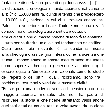
fantasiose dissertazioni prive di ogni fondatezza. [...]"
L'indicazione cronologica rimanda approssimativamente
a "più" di 15.000 anni fa, quindi ai tempi che precedettero
il 13.000 a.C., periodo in cui ci si trovava ancora nel
Paleolitico superiore, o finale; l'autore menziona civiltà
conoscitrici di tecnologia aeronautica e dotate di
ami di distruzione di massa nonché di facoltà telepatiche.
Il tutto senza riferire un qualsiasi fondamento scientifico!
Cosa ancor più rilevante è la condanna mossa
all'archeologia classica (non intesa come la scienza che
studia il mondo antico in ambito mediterraneo ma intesa
come sapere archeologico generico e accademico) di
essere legata a "dimostrazioni razionali, come lo studio
dei reperti o dei siti" i quali, ricordiamo, sono tra i
pochissimi testimoni viventi delle passate civiltà.
"Esiste però una moderna scuola di pensiero, con una
maggiore apertura mentale, che non ha paura di
riscrivere la storia e che ritiene altrettanto validi anche
quei fatti citati da antichi testi a volte avvolti da un alone