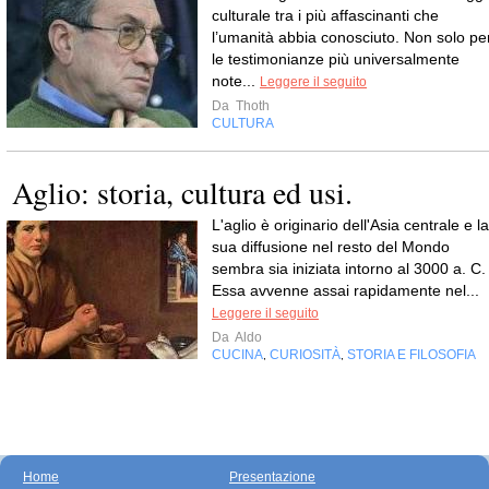
culturale tra i più affascinanti che
l’umanità abbia conosciuto. Non solo pe
le testimonianze più universalmente
note...
Leggere il seguito
Da
Thoth
CULTURA
Aglio: storia, cultura ed usi.
L'aglio è originario dell'Asia centrale e la
sua diffusione nel resto del Mondo
sembra sia iniziata intorno al 3000 a. C. 
Essa avvenne assai rapidamente nel...
Leggere il seguito
Da
Aldo
CUCINA
CURIOSITÀ
STORIA E FILOSOFIA
,
,
Home
Presentazione