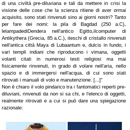
di una civiltà pre-diluviana e tali da mettere in crisi la
visione delle cose che la scienza ritiene di aver ormai
acquisito, sono stati rinvenuti sino ai giorni nostri? Tanto
per fare dei nomi: la pila di Bagdad (250 a.C),
lelampadediDendera nell'antico Egitto,ilcomputer di
Antikythera (Grecia, 85 a.C.), iteschi di cristallo rinvenuti
nell'antica città Maya di Lubaantum e, dulcis in fundo, i
vari templi indiani che riproducono i vimana, oggetti
volanti citati in numerosi testi religiosi ma mai
fisicamente rinvenuti, in grado di volare nell'aria, nello
spazio e di immergersi nell'acqua, di cui sono stati
ritrovati i manuali di volo e manutenzione. [...]"
Non è chiaro il volo pindarico tra i fantomatici reperti pre-
diluviani, rinvenuti da non si sa chi, e l'elenco di oggetti,
realmente ritrovati e a cui si può dare una spiegazione
razionale: