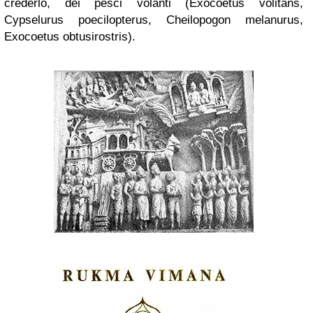
crederlo, dei pesci volanti (Exocoetus volitans,
Cypselurus poecilopterus, Cheilopogon melanurus,
Exocoetus obtusirostris).