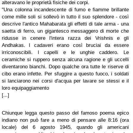
alteravano le proprietà fisiche dei corpi.
"Una colonna incandescente di fumo e fiamme brillante
come mille soli si sollevò in tutto il suo splendore - così
descrive l'antico Mahabarata gli effetti di tale arma - una
saetta di ferro, un gigantesco messaggero di morte che
ridusse in cenere l'intera razza dei Vrishnis e gli
Andhakas. I cadaveri erano così bruciai da essere
irriconoscibili. I capelli e le unghie caddero. Le
ceramiche si ruppero senza alcuna ragione e gli uccelli
diventarono bianchi. Dopo qualche ora tutte le riserve di
cibo erano infette. Per sfuggire a questo fuoco, i soldati
si lanciarono nei corsi d'acqua per lavare se stessi e il
loro equipaggiamento
[...]
Chiunque legga questo passo del famoso poema epico
indiano non può fare a meno di pensare alle 8:16 (ora
locale) del 6 agosto 1945, quando gli americani