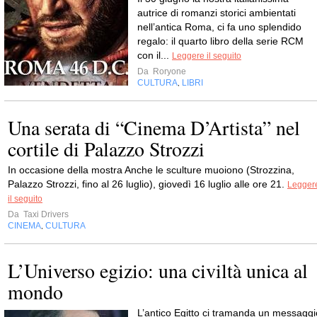
autrice di romanzi storici ambientati
nell’antica Roma, ci fa uno splendido
regalo: il quarto libro della serie RCM
con il...
Leggere il seguito
Da
Roryone
CULTURA
LIBRI
,
Una serata di “Cinema D’Artista” nel
cortile di Palazzo Strozzi
In occasione della mostra Anche le sculture muoiono (Strozzina,
Palazzo Strozzi, fino al 26 luglio), giovedì 16 luglio alle ore 21.
Legger
il seguito
Da
Taxi Drivers
CINEMA
CULTURA
,
L’Universo egizio: una civiltà unica al
mondo
L’antico Egitto ci tramanda un messaggi