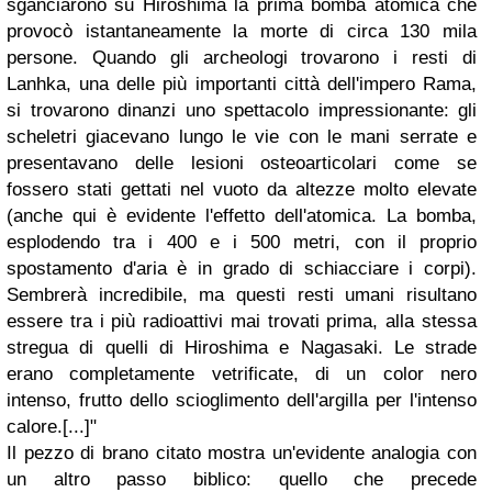
sganciarono su Hiroshima la prima bomba atomica che
provocò istantaneamente la morte di circa 130 mila
persone. Quando gli archeologi trovarono i resti di
Lanhka, una delle più importanti città dell'impero Rama,
si trovarono dinanzi uno spettacolo impressionante: gli
scheletri giacevano lungo le vie con le mani serrate e
presentavano delle lesioni osteoarticolari come se
fossero stati gettati nel vuoto da altezze molto elevate
(anche qui è evidente l'effetto dell'atomica. La bomba,
esplodendo tra i 400 e i 500 metri, con il proprio
spostamento d'aria è in grado di schiacciare i corpi).
Sembrerà incredibile, ma questi resti umani risultano
essere tra i più radioattivi mai trovati prima, alla stessa
stregua di quelli di Hiroshima e Nagasaki. Le strade
erano completamente vetrificate, di un color nero
intenso, frutto dello scioglimento dell'argilla per l'intenso
calore.[...]"
Il pezzo di brano citato mostra un'evidente analogia con
un altro passo biblico: quello che precede