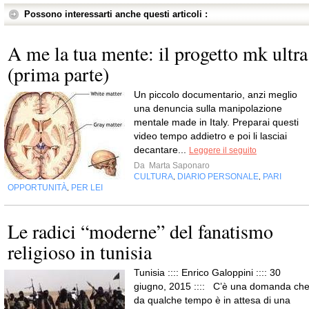
Possono interessarti anche questi articoli :
A me la tua mente: il progetto mk ultra
(prima parte)
Un piccolo documentario, anzi meglio
una denuncia sulla manipolazione
mentale made in Italy. Preparai questi
video tempo addietro e poi li lasciai
decantare...
Leggere il seguito
Da
Marta Saponaro
CULTURA
DIARIO PERSONALE
PARI
,
,
OPPORTUNITÀ
PER LEI
,
Le radici “moderne” del fanatismo
religioso in tunisia
Tunisia :::: Enrico Galoppini :::: 30
giugno, 2015 :::: C’è una domanda ch
da qualche tempo è in attesa di una