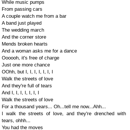
While music pumps
From passing cars
A couple watch me from a bar
A band just played
The wedding march
And the corner store
Mends broken hearts
And a woman asks me for a dance
Oooooh, it's free of charge
Just one more chance
OOhh, but I, I, I, I, I, I, I
Walk the streets of love
And they're full of tears
And I, I, I, I, I, I, I
Walk the streets of love
For a thousand years... Oh...tell me now...Ahh...
I walk the streets of love, and they're drenched with
tears, ohhh...
You had the moves