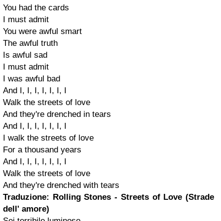
You had the cards
I must admit
You were awful smart
The awful truth
Is awful sad
I must admit
I was awful bad
And I, I, I, I, I, I, I
Walk the streets of love
And they're drenched in tears
And I, I, I, I, I, I, I
I walk the streets of love
For a thousand years
And I, I, I, I, I, I, I
Walk the streets of love
And they're drenched with tears
Traduzione: Rolling Stones - Streets of Love (Strade
dell' amore)
Sei terribile luminoso