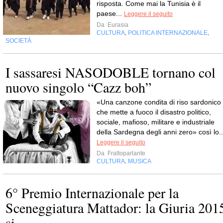
risposta. Come mai la Tunisia è il
paese...
Leggere il seguito
Da
Eurasia
CULTURA
POLITICA INTERNAZIONALE
,
,
SOCIETÀ
I sassaresi NASODOBLE tornano col
nuovo singolo “Cazz boh”
«Una canzone condita di riso sardonico
che mette a fuoco il disastro politico,
sociale, mafioso, militare e industriale
della Sardegna degli anni zero» così lo..
Leggere il seguito
Da
Fraltoparlante
CULTURA
MUSICA
,
6° Premio Internazionale per la
Sceneggiatura Mattador: la Giuria 201
si...