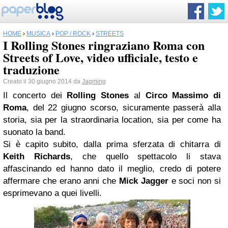
HOME
›
MUSICA
›
POP / ROCK
›
STREETS
I Rolling Stones ringraziano Roma con
Streets of Love, video ufficiale, testo e
traduzione
Creato il 30 giugno 2014 da
Jagming
Il concerto dei
Rolling Stones
al
Circo Massimo di
Roma
, del 22 giugno scorso, sicuramente passerà alla
storia, sia per la straordinaria location, sia per come ha
suonato la band.
Si è capito subito, dalla prima sferzata di chitarra di
Keith Richards
, che quello spettacolo li stava
affascinando ed hanno dato il meglio, credo di potere
affermare che erano anni che
Mick Jagger
e soci non si
esprimevano a quei livelli.