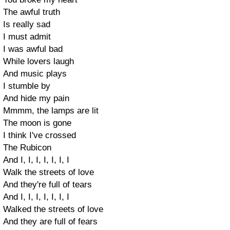
The awful truth
Is really sad
I must admit
I was awful bad
While lovers laugh
And music plays
I stumble by
And hide my pain
Mmmm, the lamps are lit
The moon is gone
I think I've crossed
The Rubicon
And I, I, I, I, I, I, I
Walk the streets of love
And they're full of tears
And I, I, I, I, I, I, I
Walked the streets of love
And they are full of fears