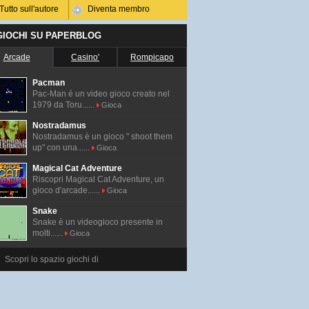
Tutto sull'autore
Diventa membro
 GIOCHI SU PAPERBLOG
Arcade
Casino'
Rompicapo
Pacman
Pac-Man é un video gioco creato nel
1979 da Toru......
Gioca
Nostradamus
Nostradamus è un gioco " shoot them
up" con una......
Gioca
Magical Cat Adventure
Riscopri Magical Cat Adventure, un
gioco d'arcade......
Gioca
Snake
Snake è un videogioco presente in
molti......
Gioca
Scopri lo spazio giochi di