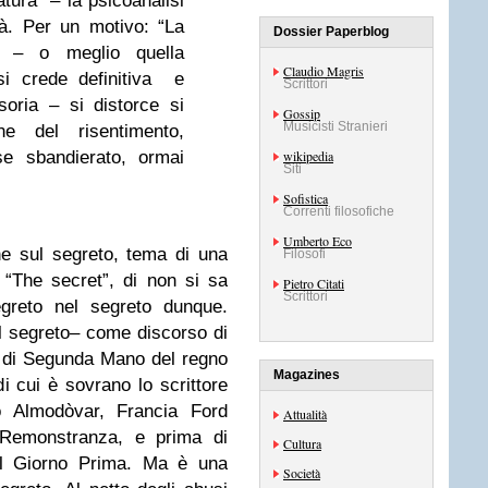
ratura” – la psicoanalisi
tà. Per un motivo: “La
Dossier Paperblog
e – o meglio quella
Claudio Magris
si crede definitiva e
Scrittori
soria – si distorce si
Gossip
Musicisti Stranieri
one del risentimento,
se sbandierato, ormai
wikipedia
Siti
Sofistica
Correnti filosofiche
Umberto Eco
e sul segreto, tema di una
Filosofi
o “The secret”, di non si sa
Pietro Citati
Scrittori
reto nel segreto dunque.
l segreto– come discorso di
 di Segunda Mano del regno
Magazines
di cui è sovrano lo scrittore
 Almodòvar, Francia Ford
Attualità
i Remonstranza, e prima di
Cultura
el Giorno Prima. Ma è una
Società