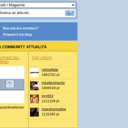
Non ancora membro?
Proponi il tuo blog
A COMMUNITY ATTUALITÀ
AUTORE DEL
TOP UTENTI
ORNO
yellowflate
1983762 pt
intrattenimento
1608418 pt
lory663
1211328 pt
psyinthekitchen
maestrarosalba
1126395 pt