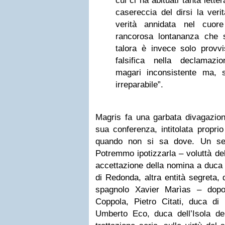
cui ci ha abituati tanta lette
casereccia del dirsi la veri
verità annidata nel cuor
rancorosa lontananza che 
talora è invece solo provvi
falsifica nella declamazi
magari inconsistente ma, 
irreparabile”.
Magris fa una garbata divagazion
sua conferenza, intitolata propri
quando non si sa dove. Un seg
Potremmo ipotizzarla – voluttà de
accettazione della nomina a duca
di Redonda, altra entità segreta, 
spagnolo Xavier Marìas – dopo
Coppola, Pietro Citati, duca d
Umberto Eco, duca dell’Isola d