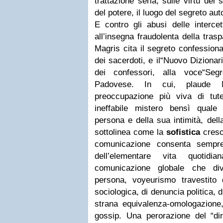
trattazione seria, sulle virtù del 
del potere, il luogo del segreto auto
E contro gli abusi delle intercet
all’insegna fraudolenta della tras
Magris cita il segreto confessiona
dei sacerdoti, e il“Nuovo Dizionar
dei confessori, alla voce“Seg
Padovese. In cui, plaude 
preoccupazione più viva di tut
ineffabile mistero bensì quale 
persona e della sua intimità, della
sottolinea come la
sofistica
cresc
comunicazione consenta sempre 
dell’elementare vita quotid
comunicazione globale che div
persona, voyeurismo travestito
sociologica, di denuncia politica, 
strana equivalenza-omologazione,
gossip. Una perorazione del “diri