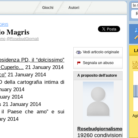
Giochi
Autori
GRIS
dio Magris
smo
@RosebudGiornali
L
Vedi articolo originale
esidenza PD, il “dolcissimo”
L'
Segnala un abuso
i Cuperlo…
21 January 2014
GI
co”
21 January 2014
A proposito dell'autore
della cartografia intima di
nuary 2014
uary 2014
is
21 January 2014
é il Paese che amo” e sui
Agi
ary 2014
Rosebudgiornalismo
19260
condivisioni