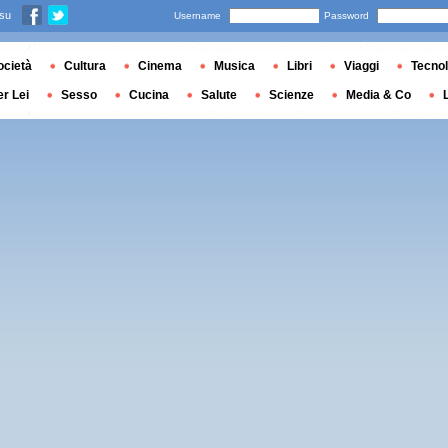
 su
Username
Password
ocietà
Cultura
Cinema
Musica
Libri
Viaggi
Tecnol
er Lei
Sesso
Cucina
Salute
Scienze
Media & Co