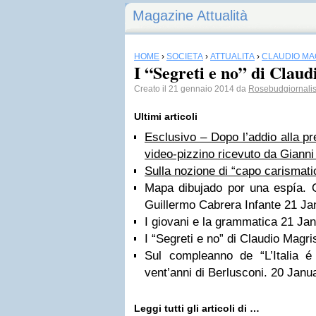
Magazine Attualità
HOME
›
SOCIETÀ
›
ATTUALITÀ
›
CLAUDIO MA
I “Segreti e no” di Clau
Creato il 21 gennaio 2014 da
Rosebudgiornali
Ultimi articoli
Esclusivo – Dopo l’addio alla pr
video-pizzino ricevuto da Giann
Sulla nozione di “capo carismati
Mapa dibujado por una espía. O 
Guillermo Cabrera Infante
21 Ja
I giovani e la grammatica
21 Jan
I “Segreti e no” di Claudio Magr
Sul compleanno de “L’Italia 
vent’anni di Berlusconi.
20 Janu
Leggi tutti gli articoli di …