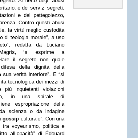
segreto. Al netto degli abusi
ritario, e dei servizi segreti.
tazioni e del pettegolezzo,
parenza. Contro questi abusi
le, la virtù meglio custodita
io di teologia morale”, a uso
reto”, redatta da Luciano
Magris, “si esprime la
elare il segreto non quale
difesa della dignità della
 sua verità interiore”. E “si
ita tecnologica dei mezzi di
più inquietanti violazioni
iana, in una spirale di
iene espropriazione della
 da scienza o da indagine
di
gossip
culturale”. Con una
 tra voyeurismo, politica e
tto all’opacità” di Édouard