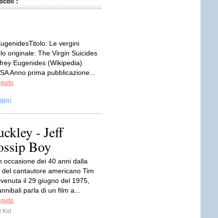
icoli :
EugenidesTitolo: Le vergini
olo originale: The Virgin Suicides
ffrey Eugenides (Wikipedia)
SA Anno prima pubblicazione...
eguito
s
IBRI
ckley - Jeff
ossip Boy
n occasione dei 40 anni dalla
del cantautore americano Tim
venuta il 29 giugno del 1975,
nnibali parla di un film a...
eguito
 Kid