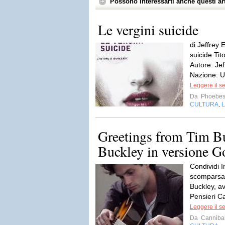
Possono interessarti anche questi art
Le vergini suicide
di Jeffrey 
suicide Tit
Autore: Je
Nazione: U
Leggere il s
Da
Phoebe
CULTURA
L
,
Greetings from Tim Bu
Buckley in versione G
Condividi I
scomparsa 
Buckley, av
Pensieri Ca
Leggere il s
Da
Cannibal