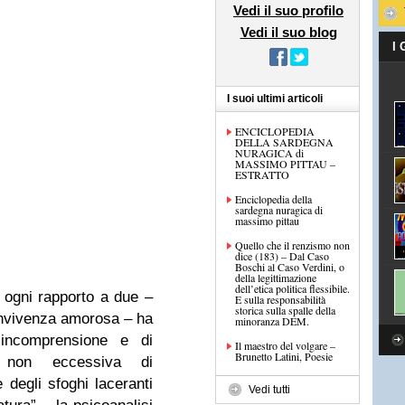
Vedi il suo profilo
Vedi il suo blog
I
I suoi ultimi articoli
ENCICLOPEDIA
DELLA SARDEGNA
NURAGICA di
MASSIMO PITTAU –
ESTRATTO
Enciclopedia della
sardegna nuragica di
massimo pittau
Quello che il renzismo non
dice (183) – Dal Caso
Boschi al Caso Verdini, o
della legittimazione
dell’etica politica flessibile.
 ogni rapporto a due –
E sulla responsabilità
storica sulla spalle della
onvivenza amorosa – ha
minoranza DEM.
incomprensione e di
Il maestro del volgare –
Brunetto Latini, Poesie
 non eccessiva di
 degli sfoghi laceranti
Vedi tutti