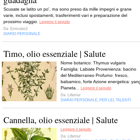
Scusate se latito un po', ma sono preso da mille impegni e grane
varie, inclusi spostamenti, trasferimenti vari e preparazione del
prossimo viaggio.
Leggere il seguito
Da
Enricobo2
DIARIO PERSONALE
Timo, olio essenziale | Salute
Nome botanico: Thymus vulgaris
Famiglia: Labiate Provenienza: bacino
del Mediterraneo Profumo: fresco,
balsamico, forte Azione energetica: yan
Pianeta...
Leggere il seguito
Da
Lifarnur
DIARIO PERSONALE
PER LEI
TALENTI
,
,
Cannella, olio essenziale | Salute
Leggere il seguito
Da
Lifarnur