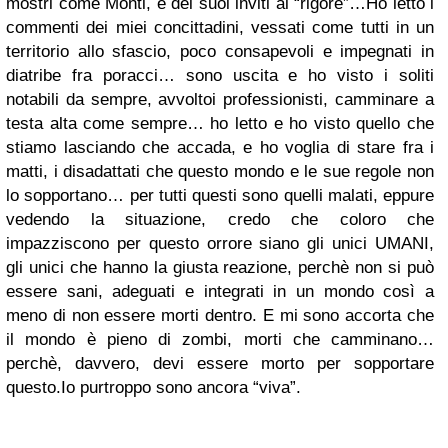
mostri come Monti, e dei suoi inviti al “rigore”…Ho letto i
commenti dei miei concittadini, vessati come tutti in un
territorio allo sfascio, poco consapevoli e impegnati in
diatribe fra poracci… sono uscita e ho visto i soliti
notabili da sempre, avvoltoi professionisti, camminare a
testa alta come sempre… ho letto e ho visto quello che
stiamo lasciando che accada, e ho voglia di stare fra i
matti, i disadattati che questo mondo e le sue regole non
lo sopportano… per tutti questi sono quelli malati, eppure
vedendo la situazione, credo che coloro che
impazziscono per questo orrore siano gli unici UMANI,
gli unici che hanno la giusta reazione, perchè non si può
essere sani, adeguati e integrati in un mondo così a
meno di non essere morti dentro. E mi sono accorta che
il mondo è pieno di zombi, morti che camminano…
perchè, davvero, devi essere morto per sopportare
questo.Io purtroppo sono ancora “viva”.