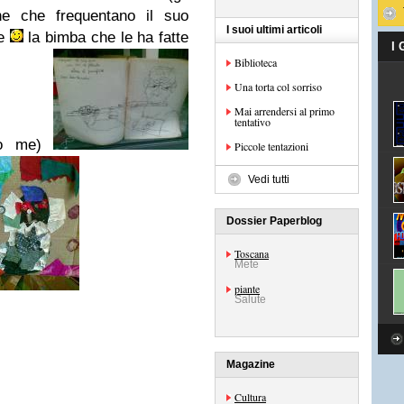
ne che frequentano il suo
I suoi ultimi articoli
se
la bimba che le ha fatte
I
Biblioteca
Una torta col sorriso
Mai arrendersi al primo
tentativo
ndo me)
Piccole tentazioni
Vedi tutti
Dossier Paperblog
Toscana
Mete
piante
Salute
Magazine
Cultura