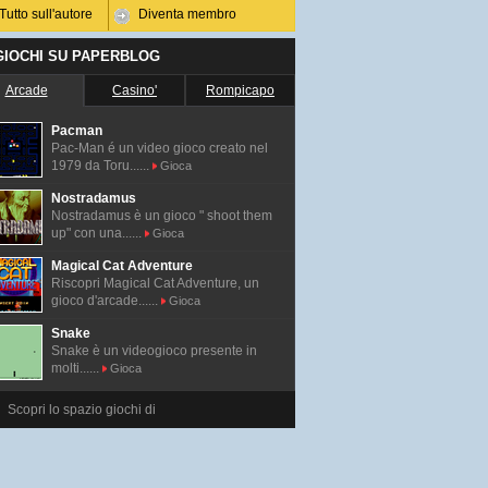
Tutto sull'autore
Diventa membro
 GIOCHI SU PAPERBLOG
Arcade
Casino'
Rompicapo
Pacman
Pac-Man é un video gioco creato nel
1979 da Toru......
Gioca
Nostradamus
Nostradamus è un gioco " shoot them
up" con una......
Gioca
Magical Cat Adventure
Riscopri Magical Cat Adventure, un
gioco d'arcade......
Gioca
Snake
Snake è un videogioco presente in
molti......
Gioca
Scopri lo spazio giochi di