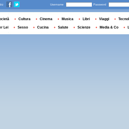
 su
Username
Password
ocietà
Cultura
Cinema
Musica
Libri
Viaggi
Tecnol
er Lei
Sesso
Cucina
Salute
Scienze
Media & Co