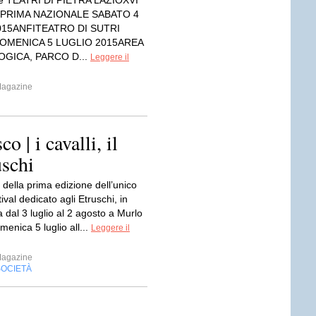
è TEATRI DI PIETRA LAZIOXVI
 PRIMA NAZIONALE SABATO 4
015ANFITEATRO DI SUTRI
 DOMENICA 5 LUGLIO 2015AREA
GICA, PARCO D...
Leggere il
Magazine
o | i cavalli, il
uschi
 della prima edizione dell’unico
ival dedicato agli Etruschi, in
dal 3 luglio al 2 agosto a Murlo
menica 5 luglio all...
Leggere il
Magazine
SOCIETÀ