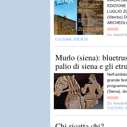
KIRON caf
EDIZIONE
LUGLIO 2
(Viterbo)
ARCHEOLO
seguito
Da
Amedit 
CULTURA
SOCIETÀ
,
Murlo (siena): bluetrusc
palio di siena e gli etr
Nell’ambito
grande fest
programma 
(Siena), do
seguito
Da
Amedit 
CULTURA
,
Chi ricatta chi?