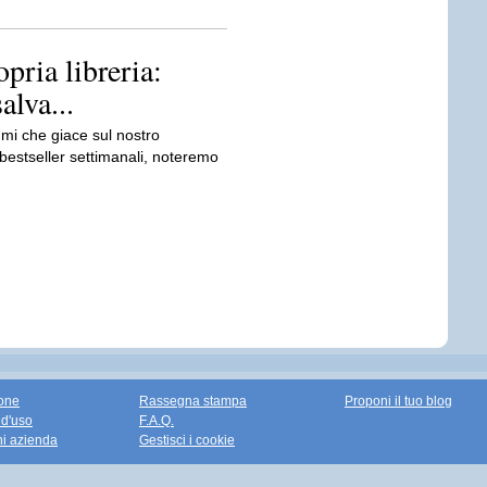
opria libreria:
alva...
umi che giace sul nostro
bestseller settimanali, noteremo
one
Rassegna stampa
Proponi il tuo blog
 d'uso
F.A.Q.
ni azienda
Gestisci i cookie