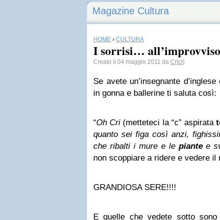
Magazine Cultura
HOME
›
CULTURA
I sorrisi… all’improvviso
Creato il 04 maggio 2011 da
Crjcrj
Se avete un’insegnante d’inglese
in gonna e ballerine ti saluta così:
“
Oh Cri
(metteteci la “c” aspirata
quanto sei figa così anzi, fighiss
che ribalti i mure e le
piante
e sv
non scoppiare a ridere e vedere il
GRANDIOSA SERE!!!!
E quelle che vedete sotto sono l