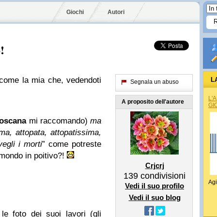
Giochi
Autori
!
 come la mia che, vedendoti
L
Segnala un abuso
L'
A proposito dell'autore
GI
toscana
mi raccomando)
ma
ima, attopata, attopatissima,
egli i morti
” come potreste
 mondo in poitivo?!
Crjcrj
139
condivisioni
Agi
Vedi il suo profilo
Vedi il suo blog
e foto dei suoi lavori (gli