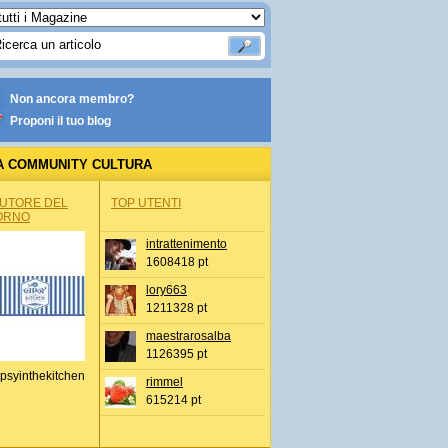
Non ancora membro?
Proponi il tuo blog
A COMMUNITY CULTURA
AUTORE DEL
TOP UTENTI
ORNO
intrattenimento
1608418 pt
lory663
1211328 pt
maestrarosalba
1126395 pt
psyinthekitchen
rimmel
615214 pt