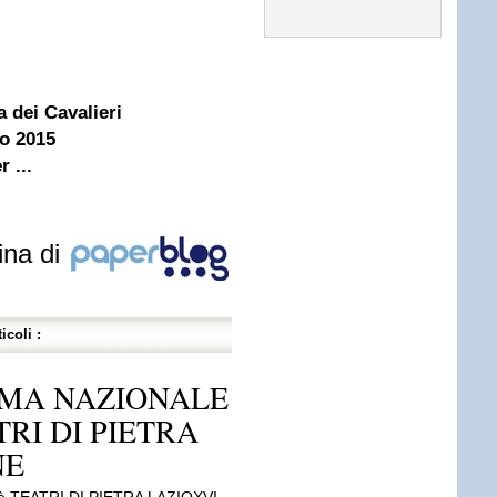
 dei Cavalieri
no 2015
 ...
ina di
icoli :
RIMA NAZIONALE
TRI DI PIETRA
NE