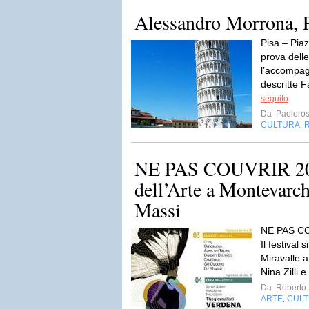
Alessandro Morrona, P
Pisa – Piaz
prova delle 
l’accompag
descritte 
seguito
Da
Paoloros
CULTURA
,
NE PAS COUVRIR 201
dell’Arte a Montevar
Massi
NE PAS COU
Il festival
Miravalle a
Nina Zilli 
Da
Roberto 
ARTE
CUL
,