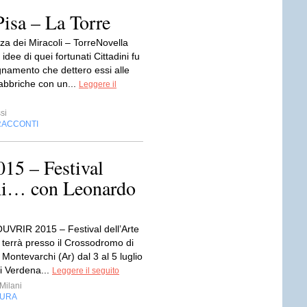
isa – La Torre
za dei Miracoli – TorreNovella
idee di quei fortunati Cittadini fu
namento che dettero essi alle
Fabbriche con un...
Leggere il
si
RACCONTI
5 – Festival
chi… con Leonardo
VRIR 2015 – Festival dell’Arte
 si terrà presso il Crossodromo di
 Montevarchi (Ar) dal 3 al 5 luglio
e i Verdena...
Leggere il seguito
Milani
TURA