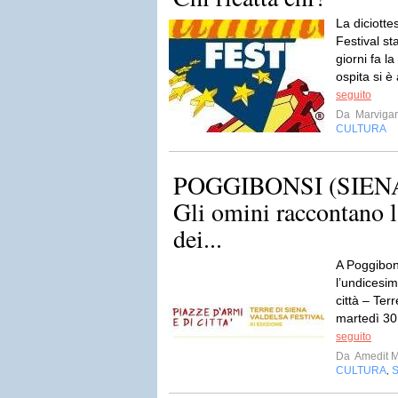
La diciott
Festival st
giorni fa la
ospita si è
seguito
Da
Marviga
CULTURA
POGGIBONSI (SIENA)
Gli omini raccontano la
dei...
A Poggibons
l’undicesim
città – Ter
martedì 30
seguito
Da
Amedit 
CULTURA
,