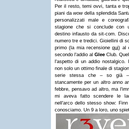
Per il resto, temi ovvi, tanta e tr
piani da
wow
della splendida Santa
personalizzati male e coreogra
stagione che si conclude con 
destino infausto da sit-com. Disco
numero tre e tredici. Gioiellini di 
primo (la mia recensione
qui
) al
secondo l'addio al
Glee
Club. Quel
l'aspetto di un addio nostalgico
non solo un ottimo finale di stagio
serie stessa che – so già – 
stancamente per un altro anno an
febbre, pensavo ad altro, ma l'im
mi aveva fatto scendere le lac
nell'arco dello stesso show: Finn
conosciamo. Un 9 a loro, uno spiet