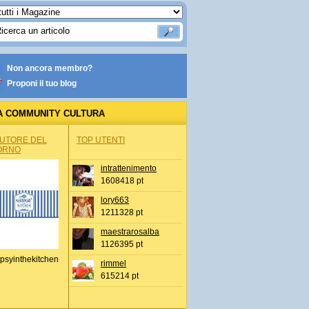
Non ancora membro?
Proponi il tuo blog
A COMMUNITY CULTURA
AUTORE DEL
TOP UTENTI
ORNO
intrattenimento
1608418 pt
lory663
1211328 pt
maestrarosalba
1126395 pt
psyinthekitchen
rimmel
615214 pt