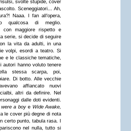
nsulsi, svolte stupide, cover
colto. Sceneggiatori... Ah,
a?! Naaa. I fan all'opera,
tto qualcosa di meglio.
to con maggiore rispetto e
a serie, si decide di seguire
on la vita da adulti, in una
e volpi, esordi a teatro. Si
che e le classiche tematiche,
li autori hanno voluto tenere
lla stessa scarpa, poi,
are. Di botto. Alle vecchie
avevano affiancato nuovi
cialbi, altri da definire. Nel
sonaggi dalle doti evidenti.
I were a boy
e
Wide Awake,
ra le cover più degne di nota
n certo punto, tabula rasa. I
pariscono nel nulla, tutto si