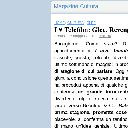
Magazine Cultura
HOME
›
CULTURA
›
GLEE
I ♥ Telefilm: Glee, Reven
Creato il 15 maggio 2014 da
Mik_94
Buongiorno! Come state? R
appuntamento di
I love Telefi
casuale, questa, potrebbe divent
ultime settimane di maggio: in pr
di stagione di cui parlare
. Oggi 
giunti a conclusione questa settim
ha preceduti appena di qualche gi
conferma
un grande intratte
divertenti colpi di scena, sa far
virate verso Beautiful & Co.
Bat
prima stagione, promette cos
piacevole, si conferma un tantino 
di mano un'idea geniale. Ultim