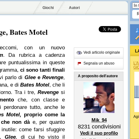
Giochi
Autori
ge, Bates Motel
ieccomi, con un nuovo
L
Vedi articolo originale
lm
. Da rubrica a cadenza
are puntualissima in queste
L'
Segnala un abuso
GI
ogramma,
ci sono tanti finali
A proposito dell'autore
vi parlo di
Glee
e
Revenge
,
ana, e di
Bates Motel
, che li
orno. Tra i tre,
Revenge
si
nimento
che, con classe e
si perdonare tutto, anche le
es Motel,
proprio come la
Agi
Mik_94
e che non dà
e, per quanto
8231
condivisioni
inutile: come farsi sfuggire
Vedi il suo profilo
o,
Glee
,
di cui ho visto il