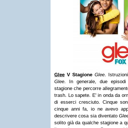
Glee
V Stagione
Glee
. Istruzio
Glee
. In generale, due episodi
stagione che percorre allegramente 
trash. Lo sapete. E' in onda da or
di esserci cresciuto. Cinque sono
cinque anni fa, io ne avevo app
descrivere cosa sia diventato
Gle
solito già da qualche stagione a q