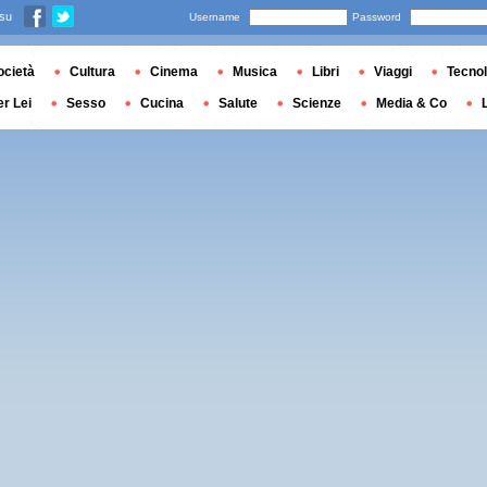
 su
Username
Password
ocietà
Cultura
Cinema
Musica
Libri
Viaggi
Tecnol
er Lei
Sesso
Cucina
Salute
Scienze
Media & Co