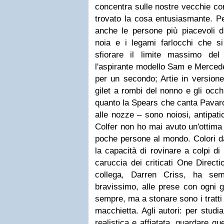
concentra sulle nostre vecchie co
trovato la cosa entusiasmante. P
anche le persone più piacevoli
noia e i legami farlocchi che s
sfiorare il limite massimo del 
l'aspirante modello Sam e Merced
per un secondo; Artie in version
gilet a rombi del nonno e gli occh
quanto la Spears che canta Pavarot
alle nozze – sono noiosi, antipati
Colfer non ho mai avuto un'ottima
poche persone al mondo. Colori d
la capacità di rovinare a colpi di
caruccia dei criticati One Direct
collega, Darren Criss, ha se
bravissimo, alle prese con ogni 
sempre, ma a stonare sono i tratti
macchietta. Agli autori: per stud
realistica e affiatata, guardare q