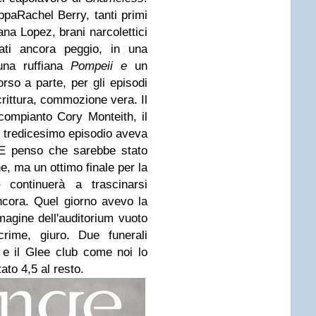
oppaRachel Berry, tanti primi
na Lopez, brani narcolettici
fati ancora peggio, in una
una ruffiana
Pompeii e
un
rso a parte, per gli episodi
scrittura, commozione vera. Il
 compianto Cory Monteith, il
 tredicesimo episodio aveva
. E penso che sarebbe stato
ne, ma un ottimo finale per la
continuerà a trascinarsi
cora. Quel giorno avevo la
magine dell'auditorium vuoto
rime, giuro. Due funerali
 e il Glee club come noi lo
ato 4,5 al resto.