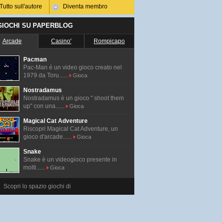
Tutto sull'autore
Diventa membro
 GIOCHI SU PAPERBLOG
Arcade
Casino'
Rompicapo
Pacman
Pac-Man é un video gioco creato nel
1979 da Toru......
Gioca
Nostradamus
Nostradamus è un gioco " shoot them
up" con una......
Gioca
Magical Cat Adventure
Riscopri Magical Cat Adventure, un
gioco d'arcade......
Gioca
Snake
Snake è un videogioco presente in
molti......
Gioca
Scopri lo spazio giochi di