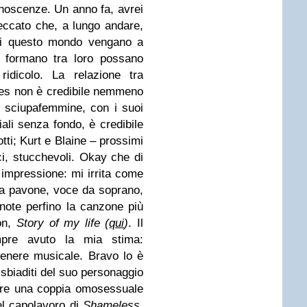
noscenze. Un anno fa, avrei
eccato che, a lungo andare,
 di questo mondo vengano a
i formano tra loro possano
ridicolo. La relazione tra
es non è credibile nemmeno
e sciupafemmine, con i suoi
iali senza fondo, è credibile
ti; Kurt e Blaine – prossimi
ci, stucchevoli. Okay che di
 impressione: mi irrita come
a pavone, voce da soprano,
 note perfino la canzone più
ion,
Story of my life (
qui
)
. Il
mpre avuto la mia stima:
genere musicale. Bravo lo è
 sbiaditi del suo personaggio
iare una coppia omosessuale
uel capolavoro di
Shameless
.