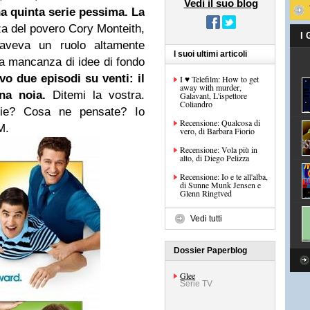
Vedi il suo blog
a quinta serie pessima. La
za del povero Cory Monteith,
I
 aveva un ruolo altamente
I suoi ultimi articoli
 la mancanza di idee di fondo
o due episodi su venti: il
I ♥ Telefilm: How to get
away with murder,
na noia.
Ditemi la vostra.
Galavant, L'ispettore
Coliandro
rie? Cosa ne pensate? Io
Recensione: Qualcosa di
 M
.
vero, di Barbara Fiorio
Recensione: Vola più in
alto, di Diego Pelizza
Recensione: Io e te all'alba,
di Sunne Munk Jensen e
Glenn Ringtved
Vedi tutti
Dossier Paperblog
Glee
Serie TV