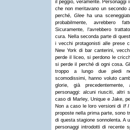
il peggio, veramente. Personaggi i
che non meritavano un secondo as
perché,
Glee
ha una sceneggiatur
probabilmente, avrebbero fa
Sicuramente, l'avrebbero tratta
cura. Nella seconda parte di quest
i vecchi protagonisti alle prese c
New York di bar canterini, vecchi
perde il liceo, si perdono le cric
si perde il perché di ogni cosa. G
troppo a lungo due piedi ne
scomodissimi, hanno voluto cambi
glorie, già precedentemente, 
personaggi: alcuni riusciti, altri s
caso di Marley, Unique e Jake, per
Non a caso le loro versioni di
If 
proposte nella prima parte, sono t
di questa stagione sonnolenta. A u
personaggi introdotti di recente s