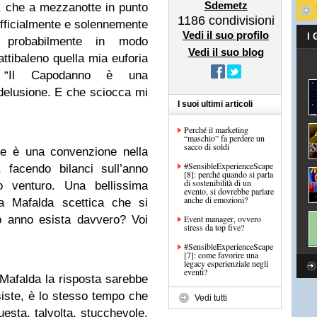
Sdemetz
o, che a mezzanotte in punto
1186
condivisioni
 ufficialmente e solennemente
Vedi il suo profilo
I
 probabilmente in modo
Vedi il suo blog
ttibaleno quella mia euforia
: “Il Capodanno è una
elusione. E che sciocca mi
I suoi ultimi articoli
Perché il marketing
“maschio” fa perdere un
sacco di soldi
re è una convenzione nella
#SensibleExperienceScape
o, facendo bilanci sull’anno
[8]: perché quando si parla
di sostenibilità di un
 venturo. Una bellissima
evento, si dovrebbe parlare
anche di emozioni?
 Mafalda scettica che si
o anno esista davvero? Voi
Event manager, ovvero
stress da top five?
#SensibleExperienceScape
[7]: come favorire una
legacy esperienziale negli
eventi?
 Mafalda la risposta sarebbe
siste, è lo stesso tempo che
Vedi tutti
esta, talvolta, stucchevole,