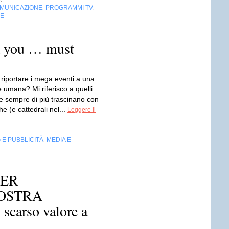
OMUNICAZIONE
PROGRAMMI TV
,
,
NE
k you … must
 riportare i mega eventi a una
 umana? Mi riferisco a quelli
he sempre di più trascinano con
e (e cattedrali nel...
Leggere il
 E PUBBLICITÀ
MEDIA E
,
PER
OSTRA
carso valore a