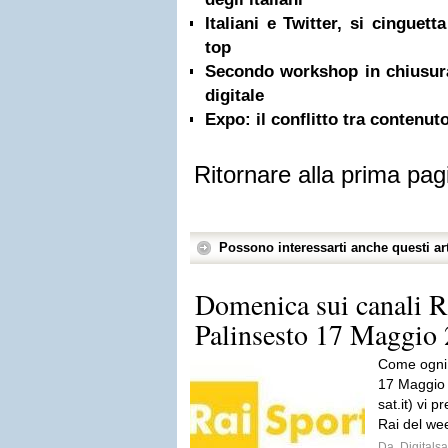
Italiani e Twitter, si cinguetta
top
Secondo workshop in chiusura 
digitale
Expo: il conflitto tra contenut
Ritornare alla prima pag
Possono interessarti anche questi art
Domenica sui canali R
Palinsesto 17 Maggio
Come ogni 
17 Maggio 2
sat.it) vi p
Rai del wee
Da
Digitalsa