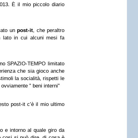
2013. È il mio piccolo diario
ovato un
post-it
, che peraltro
 lato in cui alcuni mesi fa
uno SPAZIO-TEMPO limitato
erienza che sia
gioco
anche
stimoli la
socialità
, rispetti le
, ovviamente ”
beni interni
”
esto post-it c’è il mio ultimo
o e intorno al quale giro da
 cosi si può dire, di cosa è