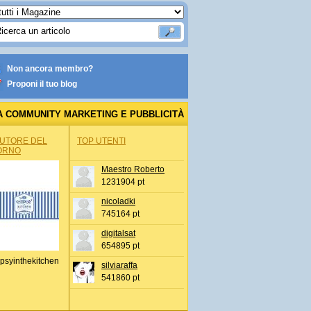
Non ancora membro?
Proponi il tuo blog
A COMMUNITY MARKETING E PUBBLICITÀ
AUTORE DEL
TOP UTENTI
ORNO
Maestro Roberto
1231904 pt
nicoladki
745164 pt
digitalsat
654895 pt
psyinthekitchen
silviaraffa
541860 pt