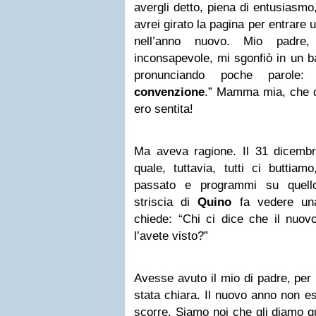
avergli detto, piena di entusiasm
avrei girato la pagina per entrare
nell’anno nuovo. Mio padre,
inconsapevole, mi sgonfiò in un ba
pronunciando poche parole
convenzione
.” Mamma mia, che d
ero sentita!
Ma aveva ragione. Il 31 dicemb
quale, tuttavia, tutti ci buttiam
passato e programmi su quello
striscia di
Quino
fa vedere una
chiede: “Chi ci dice che il nuov
l’avete visto?”
Avesse avuto il mio di padre, per
stata chiara. Il nuovo anno non e
scorre. Siamo noi che gli diamo qu