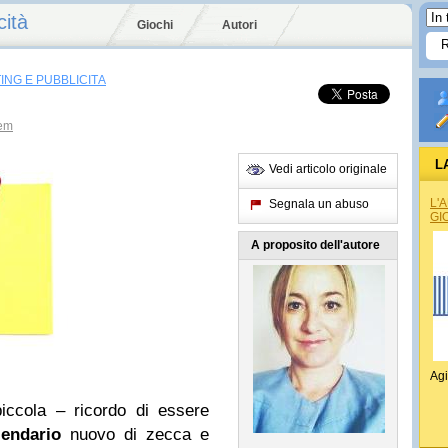
cità
Giochi
Autori
ING E PUBBLICITÀ
em
L
Vedi articolo originale
L'
Segnala un abuso
GI
A proposito dell'autore
Agi
ccola – ricordo di essere
lendario
nuovo di zecca e