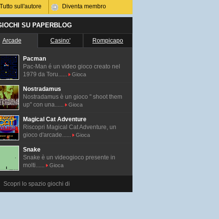
Tutto sull'autore
Diventa membro
 GIOCHI SU PAPERBLOG
Arcade
Casino'
Rompicapo
Pacman
Pac-Man é un video gioco creato nel
1979 da Toru......
Gioca
Nostradamus
Nostradamus è un gioco " shoot them
up" con una......
Gioca
Magical Cat Adventure
Riscopri Magical Cat Adventure, un
gioco d'arcade......
Gioca
Snake
Snake è un videogioco presente in
molti......
Gioca
Scopri lo spazio giochi di