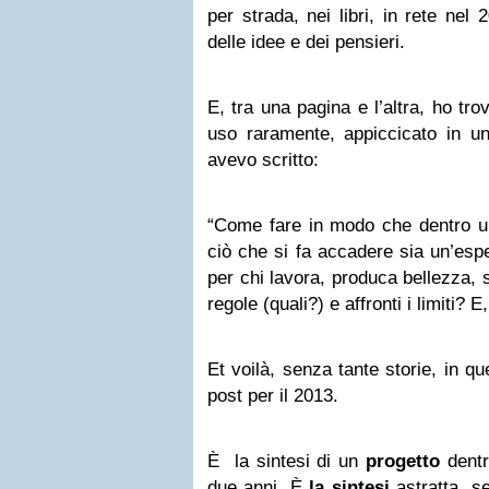
per strada, nei libri, in rete nel 
delle idee e dei pensieri.
E, tra una pagina e l’altra, ho tr
uso raramente, appiccicato in un
avevo scritto:
“Come fare in modo che dentro 
ciò che si fa
accadere
sia un’esp
per chi lavora, produca
bellezza
, 
regole (quali?) e affronti i
limiti
? E
Et voilà, senza tante storie, in qu
post per il 2013.
È la sintesi di un
progetto
dentr
due anni. È
la sintesi
astratta, se