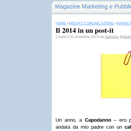
Magazine Marketing e Pubbli
HOME
›
MEDIA E COMUNICAZIONE
›
MARKET
Il 2014 in un post-it
Creato il 31 dicembre 2013 da
Sdemetz
@sted
Un anno, a
Capodanno
– ero pi
andata da mio padre con un
ca