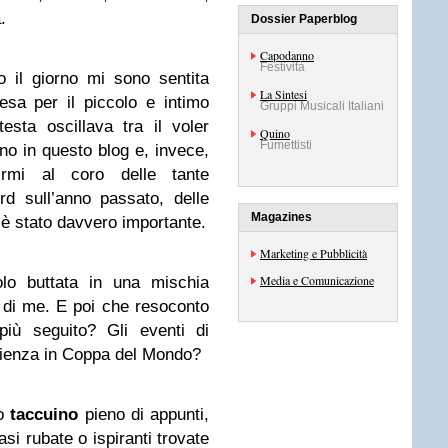
.
Dossier Paperblog
Capodanno
Festività
o il giorno mi sono sentita
La Sintesi
sa per il piccolo e intimo
Gruppi Musicali Italiani
sta oscillava tra il voler
Quino
Fumettisti
nno in questo blog e, invece,
irmi al coro delle tante
ord sull’anno passato, delle
Magazines
a è stato davvero importante.
Marketing e Pubblicità
Media e Comunicazione
lo buttata in una mischia
e di me. E poi che resoconto
più seguito? Gli eventi di
ienza in Coppa del Mondo?
io
taccuino
pieno di appunti,
asi rubate o ispiranti trovate