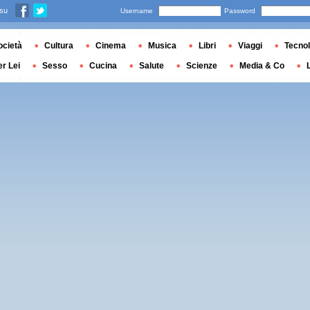
 su
Username
Password
ocietà
Cultura
Cinema
Musica
Libri
Viaggi
Tecnol
er Lei
Sesso
Cucina
Salute
Scienze
Media & Co