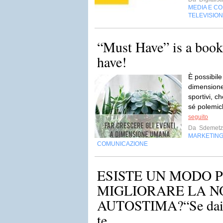
MEDIA E C
TELEVISIO
“Must Have” is a boo
have!
È possibile
dimensione
sportivi, c
sé polemich
seguito
Da
Sdemetz
MARKETING
COMUNICAZIONE
ESISTE UN MODO 
MIGLIORARE LA N
AUTOSTIMA?“Se dai s
te...