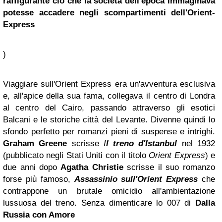
raffigurante ciò che la società dell'epoca immaginava
potesse accadere negli scompartimenti dell'Orient-
Express
)
Viaggiare sull'Orient Express era un'avventura esclusiva
e, all'apice della sua fama, collegava il centro di Londra
al centro del Cairo, passando attraverso gli esotici
Balcani e le storiche città del Levante. Divenne quindi lo
sfondo perfetto per romanzi pieni di suspense e intrighi.
Graham Greene
scrisse
I
l treno d'Istanbul
nel 1932
(pubblicato negli Stati Uniti con il titolo
Orient Express
) e
due anni dopo
Agatha Christie
scrisse il suo romanzo
forse più famoso,
Assassinio sull'Orient Express
che
contrappone un brutale omicidio all'ambientazione
lussuosa del treno. Senza dimenticare lo 007 di
Dalla
Russia con Amore