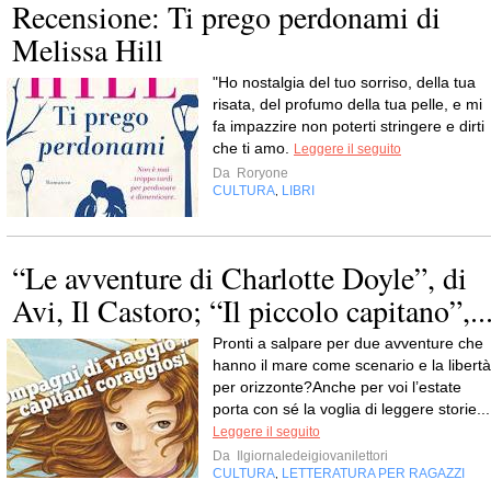
Recensione: Ti prego perdonami di
Melissa Hill
"Ho nostalgia del tuo sorriso, della tua
risata, del profumo della tua pelle, e mi
fa impazzire non poterti stringere e dirti
che ti amo.
Leggere il seguito
Da
Roryone
CULTURA
LIBRI
,
“Le avventure di Charlotte Doyle”, di
Avi, Il Castoro; “Il piccolo capitano”,..
Pronti a salpare per due avventure che
hanno il mare come scenario e la libertà
per orizzonte?Anche per voi l’estate
porta con sé la voglia di leggere storie...
Leggere il seguito
Da
Ilgiornaledeigiovanilettori
CULTURA
LETTERATURA PER RAGAZZI
,