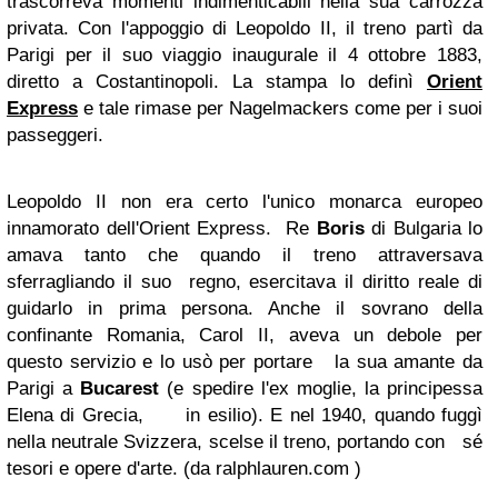
trascorreva momenti indimenticabili nella sua carrozza
privata. Con l'appoggio di Leopoldo II, il treno partì da
Parigi per il suo viaggio inaugurale il 4 ottobre 1883,
diretto a Costantinopoli. La stampa lo definì
Orient
Express
e tale rimase per Nagelmackers come per i suoi
passeggeri.
Leopoldo II non era certo l'unico monarca europeo
innamorato dell'Orient Express. Re
Boris
di Bulgaria lo
amava tanto che quando il treno attraversava
sferragliando il suo regno, esercitava il diritto reale di
guidarlo in prima persona. Anche il sovrano della
confinante Romania, Carol II, aveva un debole per
questo servizio e lo usò per portare la sua amante da
Parigi a
Bucarest
(e spedire l'ex moglie, la principessa
Elena di Grecia, in esilio). E nel 1940, quando fuggì
nella neutrale Svizzera, scelse il treno, portando con sé
tesori e opere d'arte. (da ralphlauren.com )