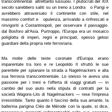
transcontinentali altrettanto lussuosi. I plutocrati del XIX
secolo sarebbero saliti su un treno a Londra o Parigi e
avrebbero attraversato il continente con stile, nel
massimo comfort e opulenza, arrivando a rinfrescati e
rinvigoriti a Costantinopoli, per osservare il passaggio
dal Bosforo all'Asia. Purtroppo, l'Europa era un mosaico
poliglotta di imperi, regni e principati, spesso gelosi
guardiani della propria rete ferroviaria.
Ma molte delle teste coronate d'Europa erano
imparentate tra loro e re Leopoldo II sfruttò le sue
parentele per spianare la strada a Nagelmackers e alla
sua ferrovia transcontinentale. Lo stesso re aveva una
passione per i treni e l'offerta di viaggi gratuiti — in
cambio del suo aiuto nella stipula di contratti per la
società Wagons-Lits di Nagelmackers — rese l'impresa
irresistibile. Tanto quanto il fascino della sua amante, la
ballerina parigina Cléo de Mérode con la quale, si dice,