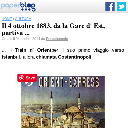
HOME
›
CULTURA
Il 4 ottobre 1883, da la Gare d' Est,
partiva ...
Creato il 04 ottobre 2014 da
Eneadiomede
... il
Train
d' Orient
per il suo primo viaggio verso
Istanbul
, allora
chiamata Costantinopoli
.
Save