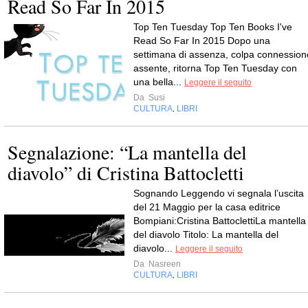
Read So Far In 2015
Top Ten Tuesday Top Ten Books I've
Read So Far In 2015 Dopo una
settimana di assenza, colpa connession
assente, ritorna Top Ten Tuesday con
una bella...
Leggere il seguito
Da
Susi
CULTURA
LIBRI
,
Segnalazione: “La mantella del
diavolo” di Cristina Battocletti
Sognando Leggendo vi segnala l’uscita
del 21 Maggio per la casa editrice
Bompiani:Cristina BattoclettiLa mantella
del diavolo Titolo: La mantella del
diavolo...
Leggere il seguito
Da
Nasreen
CULTURA
LIBRI
,