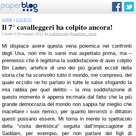
HOME
›
SOCIETÀ
Il 7° cavalleggeri ha colpito ancora!
Creato il 03 maggio 2011 da
Lebarricate
@gaetano_rizza
Mi dispiace avere questa vena polemica nei confronti
degli Usa, non me lo sarei mai aspettato prima, ma –
premesso che è legittima la soddisfazione di aver colpito
Bin Laden, artefice di uno dei più grandi eccidi della
storia che ha sconvolto tutto il mondo, me compreso, del
quale eccidio ne ho parlato in tutte le salse sfogando la
mia rabbia per quel delitto – la mia soddisfazione di
questo momento è appena incrinata dal fatto che la più
grande democrazia del mondo non sappia far meglio che
macellare i suoi nemici, per quanto terroristi o dittatori
questi possano essere. Mi torna in mente lo spettacolo
della “visita dentistica” seguita dall’impiccagione di
Saddam, per esempio, per non parlare dei figli di