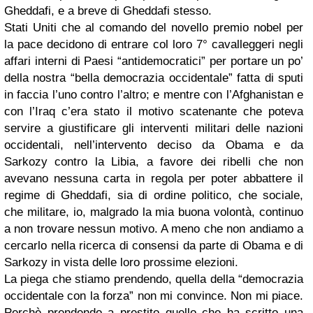
Gheddafi, e a breve di Gheddafi stesso.
Stati Uniti che al comando del novello premio nobel per
la pace decidono di entrare col loro 7° cavalleggeri negli
affari interni di Paesi “antidemocratici” per portare un po’
della nostra “bella democrazia occidentale” fatta di sputi
in faccia l’uno contro l’altro; e mentre con l’Afghanistan e
con l’Iraq c’era stato il motivo scatenante che poteva
servire a giustificare gli interventi militari delle nazioni
occidentali, nell’intervento deciso da Obama e da
Sarkozy contro la Libia, a favore dei ribelli che non
avevano nessuna carta in regola per poter abbattere il
regime di Gheddafi, sia di ordine politico, che sociale,
che militare, io, malgrado la mia buona volontà, continuo
a non trovare nessun motivo. A meno che non andiamo a
cercarlo nella ricerca di consensi da parte di Obama e di
Sarkozy in vista delle loro prossime elezioni.
La piega che stiamo prendendo, quella della “democrazia
occidentale con la forza” non mi convince. Non mi piace.
Perchè prendendo a prestito quello che ha scritto una