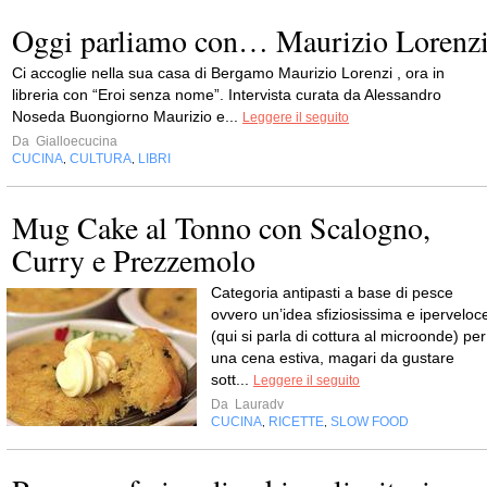
Oggi parliamo con… Maurizio Lorenz
Ci accoglie nella sua casa di Bergamo Maurizio Lorenzi , ora in
libreria con “Eroi senza nome”. Intervista curata da Alessandro
Noseda Buongiorno Maurizio e...
Leggere il seguito
Da
Gialloecucina
CUCINA
CULTURA
LIBRI
,
,
Mug Cake al Tonno con Scalogno,
Curry e Prezzemolo
Categoria antipasti a base di pesce
ovvero un’idea sfiziosissima e iperveloc
(qui si parla di cottura al microonde) per
una cena estiva, magari da gustare
sott...
Leggere il seguito
Da
Lauradv
CUCINA
RICETTE
SLOW FOOD
,
,