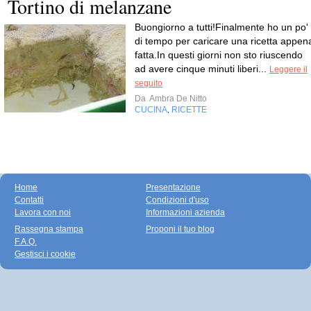
Tortino di melanzane
Buongiorno a tutti!Finalmente ho un po'
di tempo per caricare una ricetta appen
fatta.In questi giorni non sto riuscendo
ad avere cinque minuti liberi...
Leggere il
seguito
Da
Ambra De Nitto
CUCINA
RICETTE
,
Home
Presentazione
Contatti
Condizioni d'uso
Lavora con noi
Informazioni azienda
Rassegna stampa
Proponi il tuo blog
F.A.Q.
Gestisci i cookie