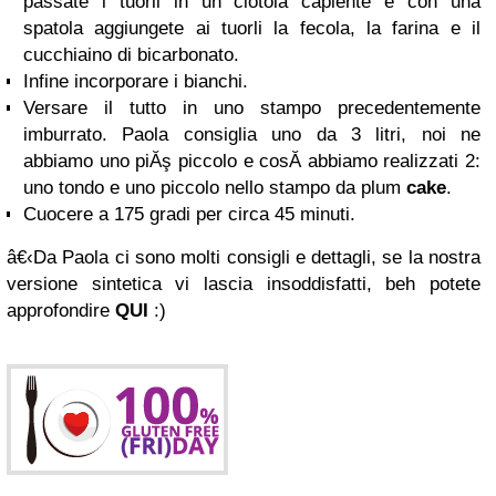
passate i tuorli in un ciotola capiente e con una
spatola aggiungete ai tuorli la fecola, la farina e il
cucchiaino di bicarbonato.
Infine incorporare i bianchi.
Versare il tutto in uno stampo precedentemente
imburrato. Paola consiglia uno da 3 litri, noi ne
abbiamo uno piĂş piccolo e cosĂ­ abbiamo realizzati 2:
uno tondo e uno piccolo nello stampo da plum
cake
.
Cuocere a 175 gradi
per circa 45 minuti.
â€‹Da Paola ci sono molti consigli e dettagli, se la nostra
versione sintetica vi lascia insoddisfatti, beh potete
approfondire
QUI
:)