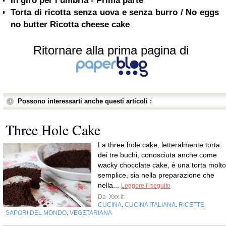
In giro per l’umbria - Prima parte
Torta di ricotta senza uova e senza burro / No eggs
no butter Ricotta cheese cake
Ritornare alla prima pagina di
Possono interessarti anche questi articoli :
Three Hole Cake
La three hole cake, letteralmente torta
dei tre buchi, conosciuta anche come
wacky chocolate cake, è una torta molto
semplice, sia nella preparazione che
nella...
Leggere il seguito
Da
Xxx.it
CUCINA
CUCINA ITALIANA
RICETTE
,
,
,
SAPORI DEL MONDO
VEGETARIANA
,