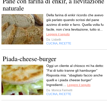
Pane con farina di enkir, a lievitazione
naturale
Della farina di enkir ricordo che avevo
già parlato quando scrissi del pane
azzimo di enkir e farro. Quella volta fu
facile, non c'era lievitazione, tutto si...
Leggere il seguito
Da
Lisbeth
CUCINA
RICETTE
,
Piada-cheese-burger
Oggi un cliente al chiosco mi ha detto:
“Fai di tutto tranne gli hamburger”
Risposta mia: “sbagliato faccio anche
quelli e i piada cheese burger”
Ingredienti:...
Leggere il seguito
Da
Monica Farinelli
CUCINA
RICETTE
,