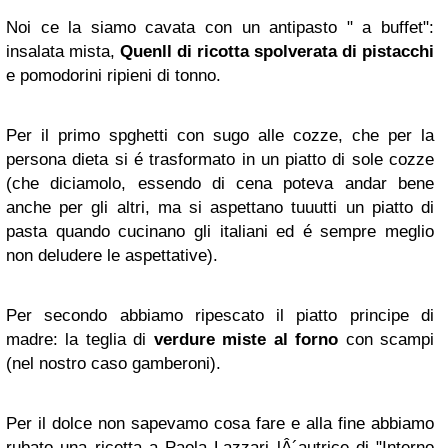
Noi ce la siamo cavata con un antipasto " a buffet":
insalata mista,
Quenll di ricotta spolverata di pistacchi
e pomodorini ripieni di tonno.
Per il primo spghetti con sugo alle cozze, che per la
persona dieta si é trasformato in un piatto di sole cozze
(che diciamolo, essendo di cena poteva andar bene
anche per gli altri, ma si aspettano tuuutti un piatto di
pasta quando cucinano gli italiani ed é sempre meglio
non deludere le aspettative).
Per secondo abbiamo ripescato il piatto principe di
madre: la teglia di
verdure miste al forno
con scampi
(nel nostro caso gamberoni).
Per il dolce non sapevamo cosa fare e alla fine abbiamo
rubato una ricetta a Paola Lazzari lÂ´autrice di "Interno