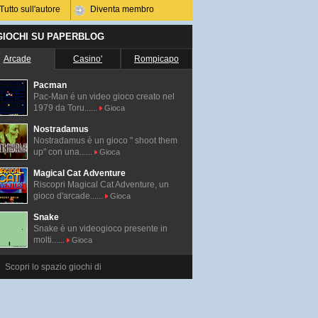
Tutto sull'autore
Diventa membro
 GIOCHI SU PAPERBLOG
Arcade
Casino'
Rompicapo
Pacman
Pac-Man é un video gioco creato nel
1979 da Toru......
Gioca
Nostradamus
Nostradamus è un gioco " shoot them
up" con una......
Gioca
Magical Cat Adventure
Riscopri Magical Cat Adventure, un
gioco d'arcade......
Gioca
Snake
Snake è un videogioco presente in
molti......
Gioca
Scopri lo spazio giochi di