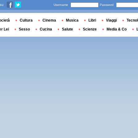
 su
Username
Password
ocietà
Cultura
Cinema
Musica
Libri
Viaggi
Tecnol
er Lei
Sesso
Cucina
Salute
Scienze
Media & Co