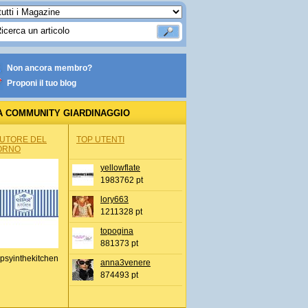
Non ancora membro?
Proponi il tuo blog
A COMMUNITY GIARDINAGGIO
AUTORE DEL
TOP UTENTI
ORNO
yellowflate
1983762 pt
lory663
1211328 pt
topogina
881373 pt
psyinthekitchen
anna3venere
874493 pt