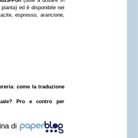
huza-Pon
(utile a dosare in
 pianta) ed è disponibile nei
racite, espresso, arancione,
ibreria: come la traduzione
nuale? Pro e contro per
ina di