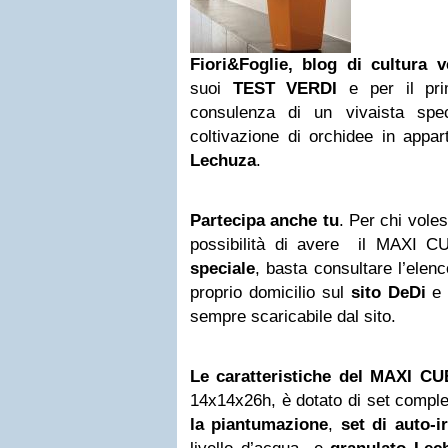
Fiori&Foglie, blog di cultura
suoi
TEST VERDI
e per il prim
consulenza di un vivaista spec
coltivazione di orchidee in appa
Lechuza
.
Partecipa anche tu
. Per chi voles
possibilità di avere il MAXI 
speciale
, basta consultare l’elenco
proprio domicilio sul
sito DeDi
e 
sempre scaricabile dal sito.
Le caratteristiche del MAXI CU
14x14x26h, è dotato di set compl
la piantumazione
,
set di auto-i