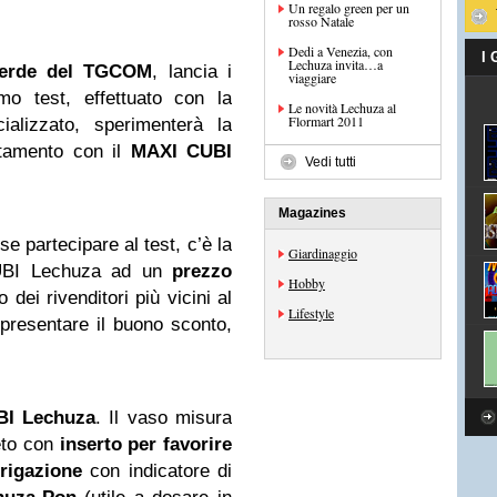
Un regalo green per un
rosso Natale
Dedi a Venezia, con
I
Lechuza invita…a
 verde del TGCOM
, lancia i
viaggiare
o test, effettuato con la
Le novità Lechuza al
Flormart 2011
ializzato, sperimenterà la
rtamento con il
MAXI CUBI
Vedi tutti
Magazines
se partecipare al test, c’è la
Giardinaggio
CUBI Lechuza ad un
prezzo
Hobby
 dei rivenditori più vicini al
Lifestyle
presentare il buono sconto,
BI Lechuza
. Il vaso misura
eto con
inserto per favorire
rrigazione
con indicatore di