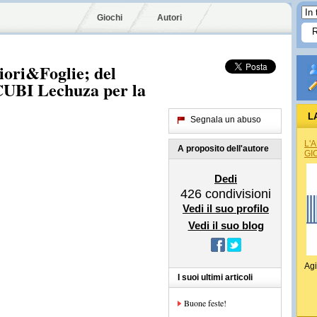
Giochi
Autori
Fiori&Foglie; del
UBI Lechuza per la
L
Segnala un abuso
L'
A proposito dell'autore
GI
Dedi
426
condivisioni
Vedi il suo profilo
Vedi il suo blog
Agi
I suoi ultimi articoli
Buone feste!