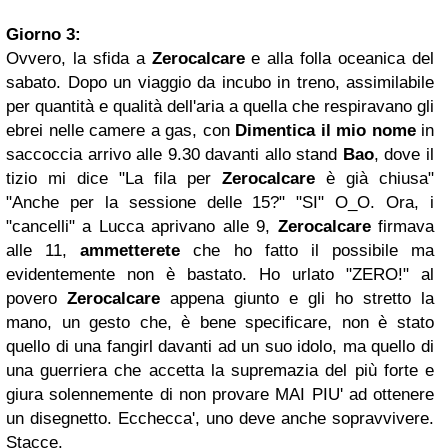
Giorno 3:
Ovvero, la sfida a
Zerocalcare
e alla folla oceanica del
sabato. Dopo un viaggio da incubo in treno, assimilabile
per quantità e qualità dell'aria a quella che respiravano gli
ebrei nelle camere a gas, con
Dimentica il mio nome
in
saccoccia arrivo alle 9.30 davanti allo stand
Bao
, dove il
tizio mi dice "La fila per
Zerocalcare
è già chiusa"
"Anche per la sessione delle 15?" "SI" O_O. Ora, i
"cancelli" a Lucca aprivano alle 9,
Zerocalcare
firmava
alle 11,
ammetterete
che ho fatto il possibile ma
evidentemente non è bastato. Ho urlato "ZERO!" al
povero
Zerocalcare
appena giunto e gli ho stretto la
mano, un gesto che, è bene specificare, non è stato
quello di una fangirl davanti ad un suo idolo, ma quello di
una guerriera che accetta la supremazia del più forte e
giura solennemente di non provare MAI PIU' ad ottenere
un disegnetto. Ecchecca', uno deve anche sopravvivere.
Stacce.