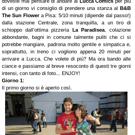
doveste mai pensare di andare al
Lucca Comics
per più
di un giorno vi consiglio di prendere una stanza al
B&B
The Sun
Flower
a Pisa: 5/10 minuti (dipende dal passo!)
dalla stazione Centrale, zona tranquilla, a un tiro di
schioppo dall’ottima pizzeria
La Paradisea
, colazione
abbondante, bagni in comune talmente puliti che ci si
potrebbe mangiare, padrona molto gentile e simpatica e,
soprattutto, in treno ci vogliono appena 20 minuti per
arrivare a Lucca. Che volete di più? Ma ora bando alle
ciance e passiamo al breve resoconto di questi tre giorni
intensi, con tanto di foto... ENJOY!
Giorno 1:
Il primo giorno si è aperto così.