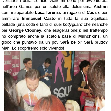
Nell'attesa della Zombie Walk mi sono poi avventurata
nell'area Games per un saluto alla dolcissima
Aislinn
con l'inseparabile
Luca Tarenzi
, ai ragazzi di
Caos
e per
ammirare
Immanuel Casto
in tutta la sua Squillosa
beltade (una coda e tanti di quei
bodyguard
che neanche
per
George Clooney
, che esagerazione!); nel frattempo
ho comprato anche la scatola base di
Munchkins
, un
gioco che puntavo da un po'. Sarà bello? Sarà brutto?
Mah! Lo scopriremo solo vivendo!