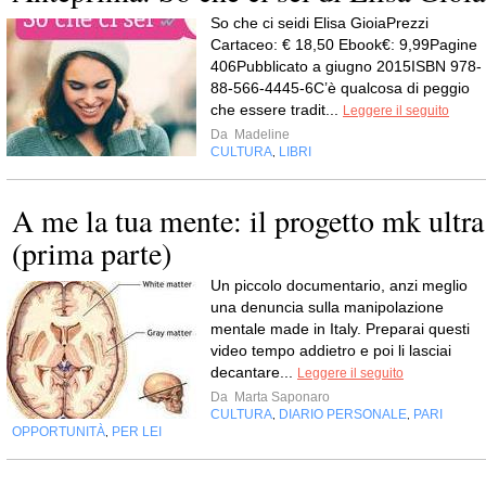
So che ci seidi Elisa GioiaPrezzi
Cartaceo: € 18,50 Ebook€: 9,99Pagine
406Pubblicato a giugno 2015ISBN 978-
88-566-4445-6C’è qualcosa di peggio
che essere tradit...
Leggere il seguito
Da
Madeline
CULTURA
LIBRI
,
A me la tua mente: il progetto mk ultra
(prima parte)
Un piccolo documentario, anzi meglio
una denuncia sulla manipolazione
mentale made in Italy. Preparai questi
video tempo addietro e poi li lasciai
decantare...
Leggere il seguito
Da
Marta Saponaro
CULTURA
DIARIO PERSONALE
PARI
,
,
OPPORTUNITÀ
PER LEI
,