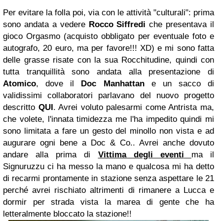
Per evitare la folla poi, via con le attività "culturali": prima
sono andata a vedere
Rocco Siffredi
che presentava il
gioco Orgasmo (acquisto obbligato per eventuale foto e
autografo, 20 euro, ma per favore!!! XD) e mi sono fatta
delle grasse risate con la sua Rocchitudine, quindi con
tutta tranquillità sono andata alla presentazione di
Atomico
, dove il
Doc Manhattan
e un sacco di
validissimi collaboratori parlavano del nuovo progetto
descritto
QUI
. Avrei voluto palesarmi come Antrista ma,
che volete, l'innata timidezza me l'ha impedito quindi mi
sono limitata a fare un gesto del minollo non vista e ad
augurare ogni bene a Doc & Co.. Avrei anche dovuto
andare alla prima di
Vittima degli eventi
ma il
Signuruzzu ci ha messo la mano e qualcosa mi ha detto
di recarmi prontamente in stazione senza aspettare le 21
perché avrei rischiato altrimenti di rimanere a Lucca e
dormir per strada vista la marea di gente che ha
letteralmente bloccato la stazione!!