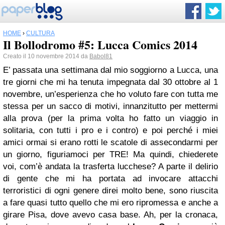
HOME
›
CULTURA
Il Bollodromo #5: Lucca Comics 2014
Creato il 10 novembre 2014 da
Babol81
E’ passata una settimana dal mio soggiorno a Lucca, una
tre giorni che mi ha tenuta impegnata dal 30 ottobre al 1
novembre, un’esperienza che ho voluto fare con tutta me
stessa per un sacco di motivi, innanzitutto per mettermi
alla prova (per la prima volta ho fatto un viaggio in
solitaria, con tutti i pro e i contro) e poi perché i miei
amici ormai si erano rotti le scatole di assecondarmi per
un giorno, figuriamoci per TRE! Ma quindi, chiederete
voi, com’è andata la trasferta lucchese? A parte il delirio
di gente che mi ha portata ad invocare attacchi
terroristici di ogni genere direi molto bene, sono riuscita
a fare quasi tutto quello che mi ero ripromessa e anche a
girare Pisa, dove avevo casa base. Ah, per la cronaca,