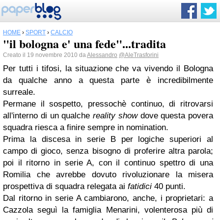
HOME
›
SPORT
›
CALCIO
"il bologna e' una fede"...tradita
Creato il 19 novembre 2010 da
Alessandro
@AleTrasforini
Per tutti i tifosi, la situazione che va vivendo il Bologna
da qualche anno a questa parte è incredibilmente
surreale.
Permane il sospetto, pressochè continuo, di ritrovarsi
all'interno di un qualche
reality show
dove questa povera
squadra riesca a finire sempre in nomination.
Prima la discesa in serie B per logiche superiori al
campo di gioco, senza bisogno di proferire altra parola;
poi il ritorno in serie A, con il continuo spettro di una
Romilia che avrebbe dovuto rivoluzionare la misera
prospettiva di squadra relegata ai
fatidici
40 punti.
Dal ritorno in serie A cambiarono, anche, i proprietari: a
Cazzola seguì la famiglia Menarini, volenterosa più di