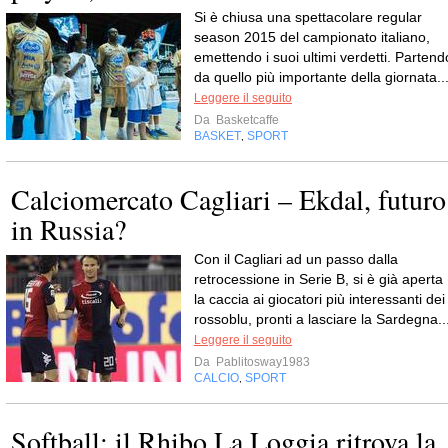
Si è chiusa una spettacolare regular
season 2015 del campionato italiano,
emettendo i suoi ultimi verdetti. Partend
da quello più importante della giornata..
Leggere il seguito
Da
Basketcaffe
BASKET
SPORT
,
Calciomercato Cagliari – Ekdal, futuro
in Russia?
Con il Cagliari ad un passo dalla
retrocessione in Serie B, si è già aperta
la caccia ai giocatori più interessanti dei
rossoblu, pronti a lasciare la Sardegna..
Leggere il seguito
Da
Pablitosway1983
CALCIO
SPORT
,
Softball: il Rhibo La Loggia ritrova la