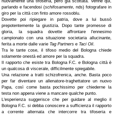
nuovamente una tifoseria, però già scottata. Venne qui,
parlando e facendosi (
schifosamente
, nds) fotografare in
giro per la città con finto amore rossoblu.
Dovette poi ripiegare in patria, dove a lui bussò
prepotentemente la giustizia. Dopo tante promesse di
gloria, la squadra dovette affrontare l'ennesimo
campionato con una situazione societaria allucinante,
ferita a morte dalle varie
Tag Partners
e
Taci Oil
.
Tra le tante cose, il tifoso medio del Bologna chiede
solamente onestà ed amore per la squadra.
Il rapporto che esiste tra Bologna F.C. e Bologna città è
un qualcosa di viscerale, difficilmente spiegabile.
Una relazione a tratti schizofrenica, anche. Basta poco
per far diventare un allenatore-traghettatore un nuovo
Papa, così come basta pochissimo per chiederne la
testa non appena viene a mancare qualche punto.
L'esperienza suggerisce che per guidare al meglio il
Bologna F.C. si debba conoscere a sufficienza il rapporto
a corrente alternata che intercorre tra tifoseria e