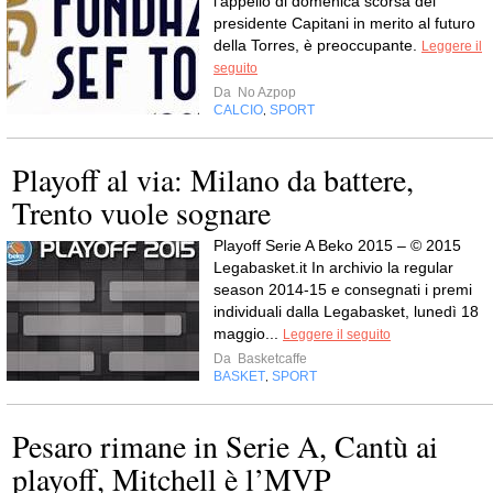
l'appello di domenica scorsa del
presidente Capitani in merito al futuro
della Torres, è preoccupante.
Leggere il
seguito
Da
No Azpop
CALCIO
SPORT
,
Playoff al via: Milano da battere,
Trento vuole sognare
Playoff Serie A Beko 2015 – © 2015
Legabasket.it In archivio la regular
season 2014-15 e consegnati i premi
individuali dalla Legabasket, lunedì 18
maggio...
Leggere il seguito
Da
Basketcaffe
BASKET
SPORT
,
Pesaro rimane in Serie A, Cantù ai
playoff, Mitchell è l’MVP