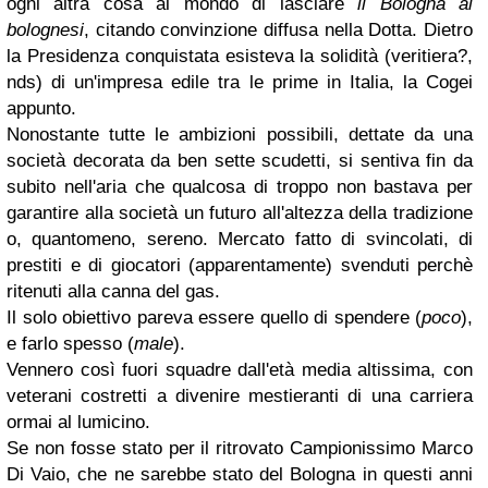
ogni altra cosa al mondo di lasciare
il Bologna ai
bolognesi
, citando convinzione diffusa nella Dotta. Dietro
la Presidenza conquistata esisteva la solidità (veritiera?,
nds) di un'impresa edile tra le prime in Italia, la Cogei
appunto.
Nonostante tutte le ambizioni possibili, dettate da una
società decorata da ben sette scudetti, si sentiva fin da
subito nell'aria che qualcosa di troppo non bastava per
garantire alla società un futuro all'altezza della tradizione
o, quantomeno, sereno. Mercato fatto di svincolati, di
prestiti e di giocatori (apparentamente) svenduti perchè
ritenuti alla canna del gas.
Il solo obiettivo pareva essere quello di spendere (
poco
),
e farlo spesso (
male
).
Vennero così fuori squadre dall'età media altissima, con
veterani costretti a divenire mestieranti di una carriera
ormai al lumicino.
Se non fosse stato per il ritrovato Campionissimo Marco
Di Vaio, che ne sarebbe stato del Bologna in questi anni