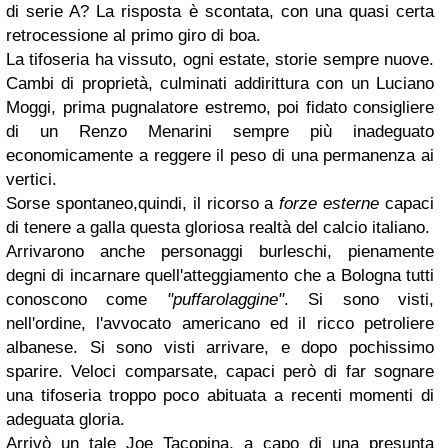
di serie A? La risposta è scontata, con una quasi certa
retrocessione al primo giro di boa.
La tifoseria ha vissuto, ogni estate, storie sempre nuove.
Cambi di proprietà, culminati addirittura con un Luciano
Moggi, prima pugnalatore estremo, poi fidato consigliere
di un Renzo Menarini sempre più inadeguato
economicamente a reggere il peso di una permanenza ai
vertici.
Sorse spontaneo,quindi, il ricorso a
forze esterne
capaci
di tenere a galla questa gloriosa realtà del calcio italiano.
Arrivarono anche personaggi burleschi, pienamente
degni di incarnare quell'atteggiamento che a Bologna tutti
conoscono come
"puffarolaggine"
. Si sono visti,
nell'ordine, l'avvocato americano ed il ricco petroliere
albanese. Si sono visti arrivare, e dopo pochissimo
sparire. Veloci comparsate, capaci però di far sognare
una tifoseria troppo poco abituata a recenti momenti di
adeguata gloria.
Arrivò un tale Joe Tacopina, a capo di una presunta