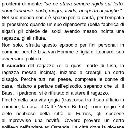
problemi di mente:
"se ne stava sempre rigida sul letto,
completamente nuda, magra, livida, ricoperta di piaghe."
Nel suo mondo non c'è spazio per la carità, per l'empatia
al prossimo: quando un suo dipendente (della fabbrica di
sigari) gli chiede dei soldi avendo messo incinta una
ragazza, glieli rifiuta.
Non solo, sfrutta questo episodio per fini personali in
comune: perché Lisa van Homme è figlia di Leonard, suo
avversario politico.
Il
suicidio
del ragazzo (e la quasi morte di Lisa, la
ragazza messa incinta), iniziano a creargli un certo
disagio. Perché tutti nel paese, comprese le donne di
casa, iniziano a parlare dell'episodio, sapendo che lui, il
Baas, il padrone, si è rifiutato di aiutare il ragazzo.
Finché nella sua vita grigia (trascorsa tra il suo ufficio in
comune, la casa, il Caffè Vieux Beffroi), come grigio è il
cielo nebbioso della città di Furnes, gli succede
all'improvviso una novità. Ovvero provare un certo
sollievo nell'andare ad Ostenda. La città dove la giovane