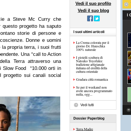
Vedi il suo profilo
Vedi il suo blog
I
razie a Steve Mc Curry che
 questo progetto ha saputo
I suoi ultimi articoli
ontano storie di persone e
 coscienze. Donne e uomini
La Crema colorata per il
giorno Dr. Hauschka
a propria terra, i suoi frutti
100% naturale
dipendente. Una “call to Action
I gioielli scultura di
della Terra attraverso una
Natsuko Toyofuku:
tradizione artigianale
i Slow Food “10.000 orti in
italiana ed eredità della
cultura orientale
 progetto sui canali social
Gradara città romantica
Se per il weekand non
avete ancora programmato
nulla, ogg...
Vedi tutti
Dossier Paperblog
Terra Madre