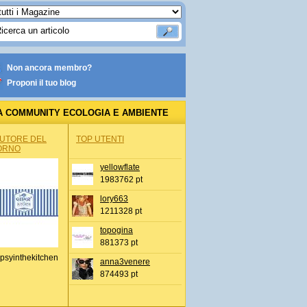
Non ancora membro?
Proponi il tuo blog
A COMMUNITY ECOLOGIA E AMBIENTE
AUTORE DEL
TOP UTENTI
ORNO
yellowflate
1983762 pt
lory663
1211328 pt
topogina
881373 pt
psyinthekitchen
anna3venere
874493 pt