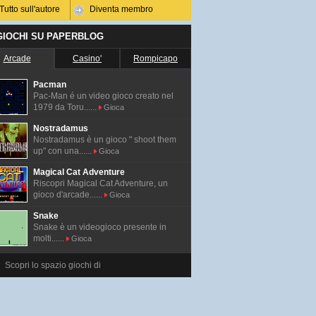
Tutto sull'autore
Diventa membro
 GIOCHI SU PAPERBLOG
Arcade
Casino'
Rompicapo
Pacman
Pac-Man é un video gioco creato nel
1979 da Toru......
Gioca
Nostradamus
Nostradamus è un gioco " shoot them
up" con una......
Gioca
Magical Cat Adventure
Riscopri Magical Cat Adventure, un
gioco d'arcade......
Gioca
Snake
Snake è un videogioco presente in
molti......
Gioca
Scopri lo spazio giochi di