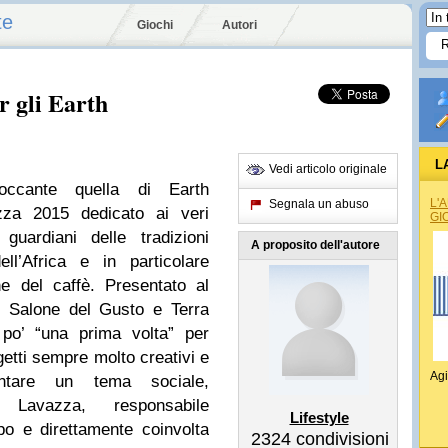
te
Giochi
Autori
r gli Earth
L
Vedi articolo originale
occante quella di Earth
L'
Segnala un abuso
zza 2015 dedicato ai veri
GI
guardiani delle tradizioni
A proposito dell'autore
ll’Africa e in particolare
one del caffè. Presentato al
el Salone del Gusto e Terra
po’ “una prima volta” per
etti sempre molto creativi e
Agi
ntare un tema sociale,
Lavazza, responsabile
Lifestyle
po e direttamente coinvolta
2324
condivisioni