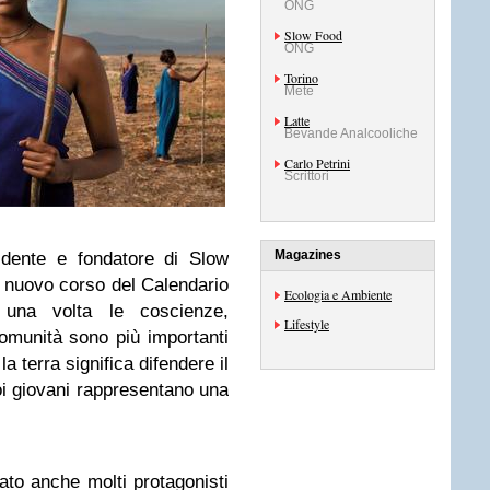
ONG
Slow Food
ONG
Torino
Mete
Latte
Bevande Analcooliche
Carlo Petrini
Scrittori
Magazines
idente e fondatore di Slow
 nuovo corso del Calendario
Ecologia e Ambiente
una volta le coscienze,
Lifestyle
omunità sono più importanti
a terra significa difendere il
suoi giovani rappresentano una
ato anche molti protagonisti