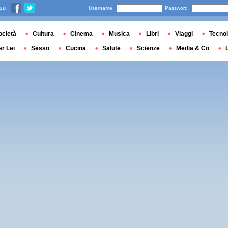
 su
Username
Password
ocietà
Cultura
Cinema
Musica
Libri
Viaggi
Tecnol
er Lei
Sesso
Cucina
Salute
Scienze
Media & Co