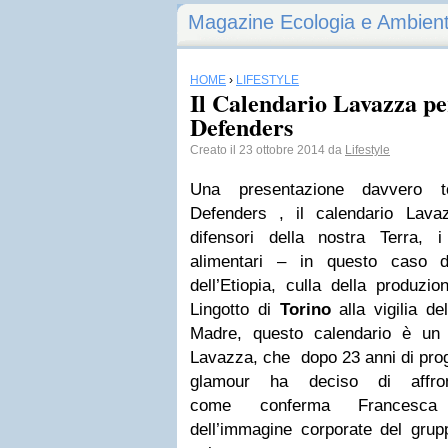
Magazine Ecologia e Ambien
HOME
›
LIFESTYLE
Il Calendario Lavazza pe
Defenders
Creato il 23 ottobre 2014 da
Lifestyle
Una presentazione davvero t
Defenders , il calendario Lava
difensori della nostra Terra, i 
alimentari – in questo caso de
dell’Etiopia, culla della produzi
Lingotto di
Torino
alla vigilia d
Madre, questo calendario è un 
Lavazza, che dopo 23 anni di prog
glamour ha deciso di affro
come conferma Francesca 
dell’immagine corporate del grup