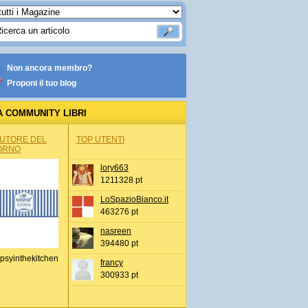
Non ancora membro?
Proponi il tuo blog
A COMMUNITY LIBRI
AUTORE DEL
TOP UTENTI
ORNO
lory663
1211328 pt
LoSpazioBianco.it
463276 pt
nasreen
394480 pt
psyinthekitchen
francy
300933 pt