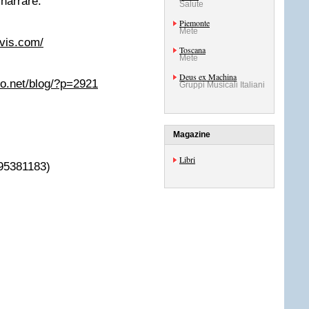
 narrare.
Salute
Piemonte
Mete
vis.com/
Toscana
Mete
Deus ex Machina
do.net/blog/?p=2921
Gruppi Musicali Italiani
Magazine
Libri
895381183)