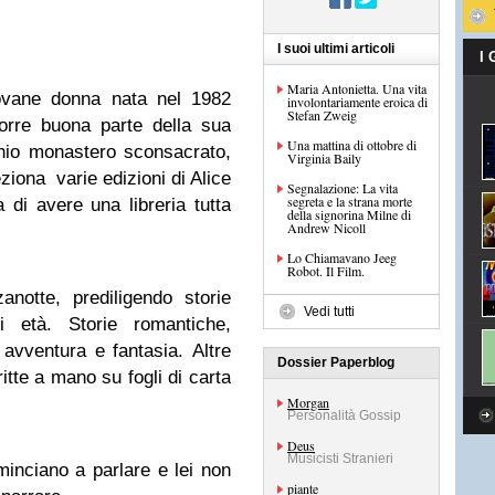
I suoi ultimi articoli
I
Maria Antonietta. Una vita
ovane donna nata nel 1982
involontariamente eroica di
Stefan Zweig
corre buona parte della sua
Una mattina di ottobre di
hio monastero sconsacrato,
Virginia Baily
ziona varie edizioni di Alice
Segnalazione: La vita
segreta e la strana morte
 di avere una libreria tutta
della signorina Milne di
Andrew Nicoll
Lo Chiamavano Jeeg
Robot. Il Film.
notte, prediligendo storie
Vedi tutti
i età. Storie romantiche,
avventura e fantasia. Altre
Dossier Paperblog
ritte a mano su fogli di carta
Morgan
Personalità Gossip
Deus
Musicisti Stranieri
minciano a parlare e lei non
piante