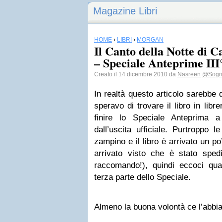
Magazine Libri
HOME
›
LIBRI
›
MORGAN
Il Canto della Notte di 
– Speciale Anteprime III
Creato il 14 dicembre 2010 da
Nasreen
@Sogn
In realtà questo articolo sarebbe 
speravo di trovare il libro in libr
finire lo Speciale Anteprima a
dall’uscita ufficiale. Purtroppo
zampino e il libro è arrivato un po
arrivato visto che è stato sped
raccomando!), quindi eccoci qu
terza parte dello Speciale.
Almeno la buona volontà ce l’abbi