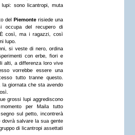
 lupi: sono licantropi, muta
to del
Piemonte
risiede una
i occupa del recupero di
i. È così, ma i ragazzi, così
ni lupo.
nni, si veste di nero, ordina
sperimenti con erbe, fiori e
i alti, a differenza loro vive
pesso vorrebbe essere una
esso tutto tranne questo.
, la giornata che sta avendo
osì.
due grossi lupi aggrediscono
momento per Maila tutto
segno sul petto, incontrerà
 dovrà salvare la sua gente
gruppo di licantropi assettati