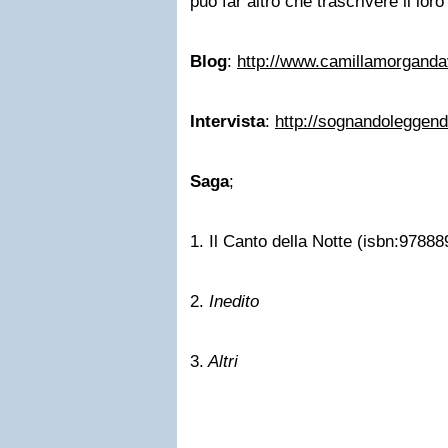
può far altro che trascrivere il loro
Blog
:
http://www.camillamorganda
Intervista
:
http://sognandoleggen
Saga
;
1. Il Canto della Notte (isbn:9788
2.
Inedito
3.
Altri