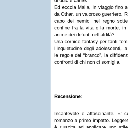
di odio e carne.
Ed eccola Maila, in viaggio fino a
da Othar, un valoroso guerriero. Ri
capo dei nemici nel regno sotter
confine fra la vita e la morte, i
anime dei defunti nell’aldilà?
Una cornice fantasy per tanti temi
l’inquietudine degli adolescenti, l
le regole del “branco”, la diffidenz
confronti di chi non ci somiglia.
Recensione
:
Incantevole e affascinante. E’ c
romanzo a primo impatto. Leggere
è riuscita ad applicare uno stil