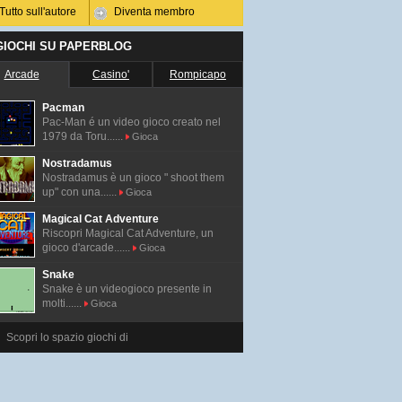
Tutto sull'autore
Diventa membro
 GIOCHI SU PAPERBLOG
Arcade
Casino'
Rompicapo
Pacman
Pac-Man é un video gioco creato nel
1979 da Toru......
Gioca
Nostradamus
Nostradamus è un gioco " shoot them
up" con una......
Gioca
Magical Cat Adventure
Riscopri Magical Cat Adventure, un
gioco d'arcade......
Gioca
Snake
Snake è un videogioco presente in
molti......
Gioca
Scopri lo spazio giochi di