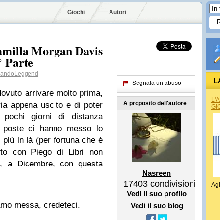
Giochi
Autori
Camilla Morgan Davis
° Parte
andoLeggend
L
Segnala un abuso
dovuto arrivare molto prima,
L'
A proposito dell'autore
eria appena uscito e di poter
GI
 pochi giorni di distanza
 le poste ci hanno messo lo
’ più in là (per fortuna che è
ito con Piego di Libri non
a, a Dicembre, con questa
Nasreen
17403
condivisioni
Agi
Vedi il suo profilo
amo messa, credeteci.
Vedi il suo blog