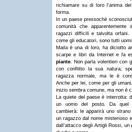
richiamare su di loro l’anima dei
forma.
In un paese pressoché sconosciu
comunità che apparentemente s
ragazzi difficili e talvolta orfan
come gli educatori, sono tutti uomi
Maila è una di loro, ha diciotto a
scarpe e libri da Internet e fa e
piante
. Non parla volentieri con gl
con conflitto la sua natura; s
ragazza normale, ma le è conc
Anche per lei, come per gli umani
inizio sembra comune, ma non è c
La quiete del paese è interrotta: 
un uomo del posto. Da quel 
cambierà: le apparirà uno strano 
un ragazzo dal nome misterioso e
dall’attacco degli Artigli Rossi, un 