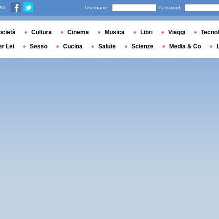
 su
Username
Password
ocietà
Cultura
Cinema
Musica
Libri
Viaggi
Tecnol
er Lei
Sesso
Cucina
Salute
Scienze
Media & Co