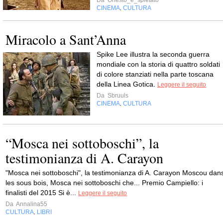
Da
Onesto_e_spietato
CINEMA
CULTURA
,
Miracolo a Sant’Anna
Spike Lee illustra la seconda guerra
mondiale con la storia di quattro soldati
di colore stanziati nella parte toscana
della Linea Gotica.
Leggere il seguito
Da
Sbruuls
CINEMA
CULTURA
,
“Mosca nei sottoboschi”, la
testimonianza di A. Carayon
"Mosca nei sottoboschi", la testimonianza di A. Carayon Moscou dan
les sous bois, Mosca nei sottoboschi che... Premio Campiello: i
finalisti del 2015 Si è...
Leggere il seguito
Da
Annalina55
CULTURA
LIBRI
,