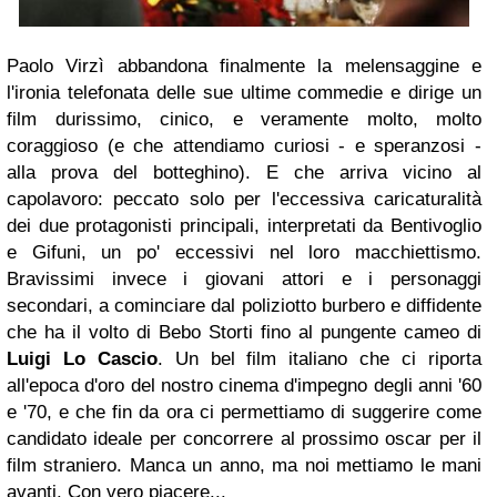
Paolo Virzì
abbandona finalmente la melensaggine e
l'ironia telefonata delle sue ultime commedie e dirige un
film durissimo, cinico, e veramente molto, molto
coraggioso (e che attendiamo curiosi - e speranzosi -
alla prova del botteghino). E che arriva vicino al
capolavoro: peccato solo per l'eccessiva caricaturalità
dei due protagonisti principali, interpretati da
Bentivoglio
e
Gifuni,
un po' eccessivi nel loro macchiettismo.
Bravissimi invece i giovani attori e i personaggi
secondari, a cominciare dal poliziotto burbero e diffidente
che ha il volto di
Bebo Storti
fino al pungente cameo di
Luigi Lo Cascio
.
Un bel film italiano che ci riporta
all'epoca d'oro del nostro cinema d'impegno degli anni '60
e '70, e che fin da ora ci permettiamo di suggerire come
candidato ideale per concorrere al prossimo oscar per il
film straniero. Manca un anno, ma noi mettiamo le mani
avanti. Con vero piacere...