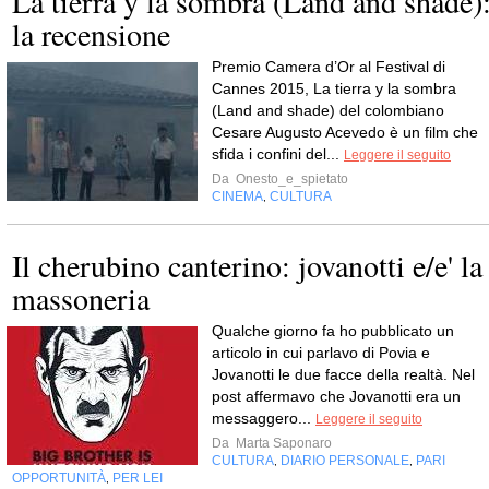
La tierra y la sombra (Land and shade)
la recensione
Premio Camera d’Or al Festival di
Cannes 2015, La tierra y la sombra
(Land and shade) del colombiano
Cesare Augusto Acevedo è un film che
sfida i confini del...
Leggere il seguito
Da
Onesto_e_spietato
CINEMA
CULTURA
,
Il cherubino canterino: jovanotti e/e' la
massoneria
Qualche giorno fa ho pubblicato un
articolo in cui parlavo di Povia e
Jovanotti le due facce della realtà. Nel
post affermavo che Jovanotti era un
messaggero...
Leggere il seguito
Da
Marta Saponaro
CULTURA
DIARIO PERSONALE
PARI
,
,
OPPORTUNITÀ
PER LEI
,