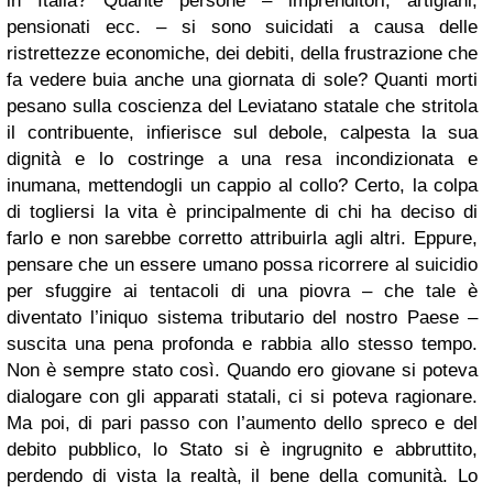
in Italia? Quante persone – imprenditori, artigiani,
pensionati ecc. – si sono suicidati a causa delle
ristrettezze economiche, dei debiti, della frustrazione che
fa vedere buia anche una giornata di sole? Quanti morti
pesano sulla coscienza del Leviatano statale che stritola
il contribuente, infierisce sul debole, calpesta la sua
dignità e lo costringe a una resa incondizionata e
inumana, mettendogli un cappio al collo? Certo, la colpa
di togliersi la vita è principalmente di chi ha deciso di
farlo e non sarebbe corretto attribuirla agli altri. Eppure,
pensare che un essere umano possa ricorrere al suicidio
per sfuggire ai tentacoli di una piovra – che tale è
diventato l’iniquo sistema tributario del nostro Paese –
suscita una pena profonda e rabbia allo stesso tempo.
Non è sempre stato così. Quando ero giovane si poteva
dialogare con gli apparati statali, ci si poteva ragionare.
Ma poi, di pari passo con l’aumento dello spreco e del
debito pubblico, lo Stato si è ingrugnito e abbruttito,
perdendo di vista la realtà, il bene della comunità. Lo