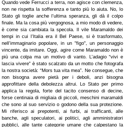
Quando vede Ferrucci a terra, non agisce con clemenza,
non ne rispetta la sofferenza e tanto più lo aiuta. No, lo
Stato gli toglie anche l’ultima speranza, gli dà il colpo
finale. Ma la cosa più vergognosa, a mio modo di vedere,
è come sia cambiata la specola. Il vile Maramaldo dei
tempi in cui l’Italia era il Bel Paese, si è trasformato,
nell’immaginario popolare, in un "figo", un personaggio
vincente, da imitare. Oggi, agire come Maramaldo non è
più una colpa ma un
motivo di vanto
. L’adagio “vivi e
lascia vivere” è stato scalzato da un motto che fotografa
la nostra società: “Mors tua vita mea”. Ne consegue, che
non bisogna avere pietà per i deboli, anzi bisogna
approfittare della debolezza altrui. Lo Stato per primo
applica la regola, forte del tacito consenso di decine,
forse centinaia di migliaia di piccoli, meschini maramaldi
che sono al suo servizio o godono della sua protezione.
Mi riferisco ai prepotenti, ai furbi, ai trafficanti, alle
banche, agli speculatori, ai politici, agli amministratori
pubblici, alle tante categorie umane che calpestano la