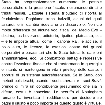
Stato ha progressivamente aumentato le pastoie
burocratiche e la pressione fiscale, riesumando diritti e
tributi feudali. L’attuale sistema tributario ci riporta al
feudalesimo. Paghiamo troppi balzelli, alcuni dei quali
assurdi, e in cambio riceviamo un disservizio. Non c’è
molta differenza tra alcune voci fiscali del Medio Evo –
decima, ius beverandi, adiutorio, ripatico, plateatico, ecc
– e le imposte attuali come il canone Rai, le accise, il
bollo auto, le licenze, le esazioni coatte dei gruppi
corporativi e parassitari che lo Stato tutela, le sanzioni
amministrative, ecc. Si combattono battaglie repressive
contro l’evasione fiscale che si trasformano in guerriglia
e intanto si mantengono in vita i privilegi delle caste, i
soprusi di un sistema autoreferenziale. Se lo Stato, con
metodi polizieschi, usando i suoi scherani e i suoi
Bravi
,
prende di mira un contribuente presumendo che sia in
difetto, costui è spacciato! Lo
sceriffo di Nottingham
romano ha inventato il redditometro per decidere se
paghi il giusto e poco importa se questo giusto è virtuale,