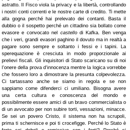
astratto. Il Fisco viola la privacy e la libertà, controllando
i nostri conti correnti e le nostre carte di credito.
Ti mette
alla gogna perché hai prelevato dei contanti.
Basta il
dubbio o il sospetto perché un cittadino sia bollato come
evasore e convocato nel
castello
di Kafka. Ben venga
che i veri, grandi evasori paghino il dovuto ma in realtà a
pagare sono sempre e soltanto i fessi e i tapini. La
sperequazione è cresciuta in modo proporzionale ai
prelievi fiscali. Gli inquisitori di Stato scaricano su di noi
l’onere della prova d’innocenza mentre la logica vorrebbe
che fossero loro a dimostrare la presunta colpevolezza.
Ci tartassano anche se siamo in regola e se non
sappiamo come difenderci ci umiliano. Bisogna avere
una certa cultura e conoscenza del mondo e
possibilmente essere amici di un bravo commercialista o
di un avvocato per non subire torti, vessazioni, minacce.
Se sei un povero Cristo, il sistema non ha scrupoli,
prima ti schernisce e poi ti crocefigge.
Perché lo Stato è