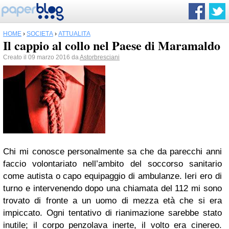
HOME
›
SOCIETÀ
›
ATTUALITÀ
Il cappio al collo nel Paese di Maramaldo
Creato il 09 marzo 2016 da
Astorbresciani
Chi mi conosce personalmente sa che da
parecch
i anni
faccio volontariato nell’ambito del soccorso sanitario
come autista o capo equipaggio di ambulanze. Ieri ero di
turno e intervenendo dopo una chiamata del 112 mi sono
trovato di fronte a un uomo di mezza età che si era
impiccato. Ogni tentativo di rianimazione sarebbe stato
inutile; il corpo penzolava inerte, il volto era cinereo.