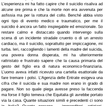
L’esperienza mi ha fatto capire che il suicidio risaliva ad
alcune ore prima e che la morte non era avvenuta per
asfissia ma per la rottura del collo. Benché abbia visto
ogni tipo di evento medico e traumatico, per me il
suicidio è ancora un fatto inspiegabile ed emozionale. So
restare calmo e distaccato quando intervengo sulla
scena di un incidente stradale cruento o di un arresto
cardiaco, ma il suicidio, soprattutto per impiccagione, mi
turba. Ieri, raccogliendo i lamenti della madre del suicida,
una povera donna disperata, mi ha ulteriormente
rattristato e frustrato sapere che la causa primaria del
gesto del figlio era di natura economico-finanziaria.
L’uomo aveva infatti ricevuto una cartella esattoriale da
fare tremare i polsi. L’Agenzia delle Entrate esigeva una
cifra che il suicida e sua madre non erano in grado di
pagare. Non so quale piega avesse preso la faccenda
ma forse il figlio temeva che Equitalia gli avrebbe portato
via la casa.
Quante situazioni simili e precedenti ci sono