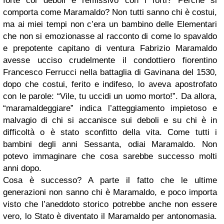
forte coi deboli e remissivo con i forti? Perché si
comporta come Maramaldo? Non tutti sanno chi è costui,
ma ai miei tempi non c’era un bambino delle Elementari
che non si emozionasse al racconto di come
lo spavaldo
e prepotente
capitano di ventura Fabrizio Maramaldo
avesse ucciso crudelmente il condottiero fiorentino
Francesco Ferrucci nella battaglia di Gavinana
d
el 1530,
dopo che costui, ferito e indifeso, lo aveva apostrofato
con le parole: “Vile, tu uccidi un uomo morto!”. Da allora,
“maramaldeggiare” indica l’atteggiamento impietoso e
malvagio di chi si accanisce sui deboli e su chi è in
difficoltà o è stato sconfitto della vita. Come tutti i
bambini degli anni Sessanta, odiai Maramaldo. Non
potevo immaginare che cosa sarebbe successo molti
anni dopo.
Cosa è successo? A parte il fatto che le ultime
generazioni non sanno chi è Maramaldo, e poco importa
visto che l’aneddoto storico potrebbe anche non essere
vero, lo Stato è diventato il Maramaldo per antonomasia.