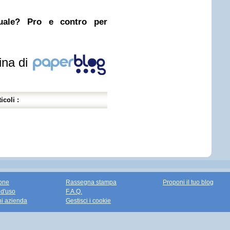
nuale? Pro e contro per
ina di
icoli :
one
Rassegna stampa
Proponi il tuo blog
 d'uso
F.A.Q.
ni azienda
Gestisci i cookie