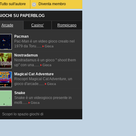
Tutto sull'autore
Diventa membro
 GIOCHI SU PAPERBLOG
Arcade
Casino'
Rompicapo
Pacman
Pac-Man é un video gioco creato nel
1979 da Toru......
Gioca
Nostradamus
Nostradamus è un gioco " shoot them
up" con una......
Gioca
Magical Cat Adventure
Riscopri Magical Cat Adventure, un
gioco d'arcade......
Gioca
Snake
Snake è un videogioco presente in
molti......
Gioca
Scopri lo spazio giochi di