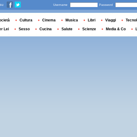
 su
Username
Password
ocietà
Cultura
Cinema
Musica
Libri
Viaggi
Tecnol
er Lei
Sesso
Cucina
Salute
Scienze
Media & Co