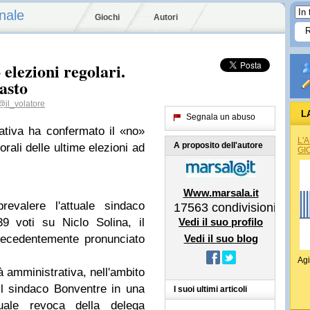
nale
Giochi
Autori
elezioni regolari.
asto
il_volatore
L
Segnala un abuso
rativa ha confermato il «no»
REG
L'
A proposito dell'autore
orali delle ultime elezioni ad
GI
Www.marsala.it
evalere l'attuale sindaco
17563
condivisioni
9 voti su Niclo Solina, il
Vedi il suo profilo
precedentemente pronunciato
Vedi il suo blog
Agi
tà amministrativa, nell'ambito
 il sindaco Bonventre in una
I suoi ultimi articoli
ale revoca della delega