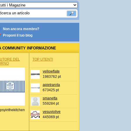
Non ancora membro?
Proponi il tuo blog
A COMMUNITY INFORMAZIONE
IONALE
AUTORE DEL
TOP UTENTI
ORNO
yellowflate
1983762 pt
apietrarota
673425 pt
smanetta
559284 pt
psyinthekitchen
vesuviolive
445069 pt