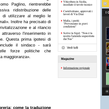
Viticoltura in Sicilia,
como Paglino, rientrerebbe
insediato il tavolo tecnico
siva ridistribuzione delle
Castelvetrano, approvati i
I
lavori di Via Diaz
 di utilizzare al meglio le
Mafia, i periti:
ali». Inoltre ha precisato di
"Provenzano in gravi
condizioni"
rivitalizzazione e al rilancio
Scrive la Sigel. "Non è la
e attraverso l'inserimento in
nostra l'azienda sequestrata
dai Nas"
e. Questa prima ipotesi di
onclude il sindaco - sarà
Vedi tutti
elle forze politiche che
la maggioranza».
Magazine
Informazione regionale
ibreria: come la traduzione