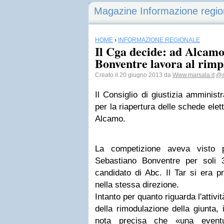
Magazine Informazione regio
HOME
›
INFORMAZIONE REGIONALE
Il Cga decide: ad Alcamo 
Bonventre lavora al rimp
Creato il 20 giugno 2013 da
Www.marsala.it
@@
Il Consiglio di giustizia amminist
per la riapertura delle schede elett
Alcamo.
La competizione aveva visto pr
Sebastiano Bonventre per soli 3
candidato di Abc. Il Tar si era 
nella stessa direzione.
Intanto per quanto riguarda l'attivi
della rimodulazione della giunta,
nota precisa che «una eventu