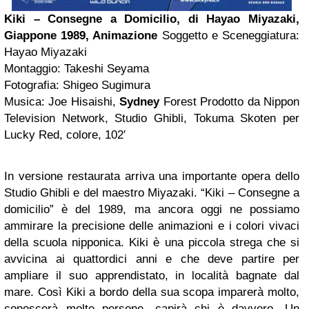
Kiki – Consegne a Domicilio, di Hayao Miyazaki,
Giappone 1989, Animazione
Soggetto e Sceneggiatura:
Hayao Miyazaki
Montaggio: Takeshi Seyama
Fotografia: Shigeo Sugimura
Musica: Joe Hisaishi,
Sydney
Forest Prodotto da Nippon
Television Network, Studio Ghibli, Tokuma Skoten per
Lucky Red, colore, 102′
In versione restaurata arriva una importante opera dello
Studio Ghibli e del maestro Miyazaki. “Kiki – Consegne a
domicilio” è del 1989, ma ancora oggi ne possiamo
ammirare la precisione delle animazioni e i colori vivaci
della scuola nipponica. Kiki è una piccola strega che si
avvicina ai quattordici anni e che deve partire per
ampliare il suo apprendistato, in località bagnate dal
mare. Così Kiki a bordo della sua scopa imparerà molto,
conoscerà molte persone, capirà chi è davvero. Un