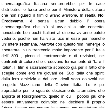
cinematografica Italiana sembrerebbe, per le case
distributrici e forse anche per il Ministero della cultura
che non riguardi il film di
Mario Martone
. In realtà,
Noi
Credevamo
, è senza alcun dubbio l’ opera
cinematografica che più si avvicini a tale concetto,
nonostante ben pochi Italiani al cinema avranno potuto
vederlo, poichè non ha visto luce in esse per neanche
un’ intera settimana.
Martone
con questo film immerge lo
spettatore in un trentennio molto importante per l’ Italia
dell’ 800 , pieno di controversie e di revisioni, nei
confronti di coloro che credevano fermamente di “fare l’
Italia”. Il film è sicuramente scomodo già per il fatto che
sceglie come eroi tre giovani del Sud Italia che spinti
dalla loro amicizia e dai loro ideali sono coinvolti nel
progetto Mazziniano della Giovine Italia. Lo è poi
soprattutto per lo sguardo decisamente alternativo che
apporta al Risorgimento, quello in cui il popolo più che
essere attivamente coinvolto nel decidere il proprio
futuro, finisce per essere lo stesso uno spettatore dei