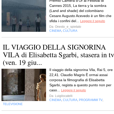
Premio Camera d’Or al Festival di
Cannes 2015, La tierra y la sombra
(Land and shade) del colombiano
Cesare Augusto Acevedo è un film che
sfida i confini del...
Leggere il seguito
Da
Onesto_e_spietato
CINEMA
CULTURA
,
IL VIAGGIO DELLA SIGNORINA
VILA di Elisabetta Sgarbi, stasera in t
(ven. 19 giu...
Il viaggio della signorina Vila, Rai 5, ore
22,41. Claudio Magris È ormai assai
corposa la filmografia di Elisabetta
Sgarbi, regista a questo punto non per
caso...
Leggere il seguito
Da
Luigilocatelli
CINEMA
CULTURA
PROGRAMMI TV
,
,
,
TELEVISIONE