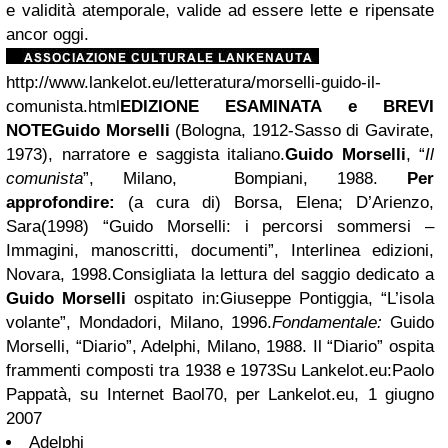
e validità atemporale, valide ad essere lette e ripensate
ancor oggi.
http://www.lankelot.eu/letteratura/morselli-guido-il-
comunista.html
EDIZIONE ESAMINATA e BREVI
NOTE
Guido Morselli
(Bologna, 1912-Sasso di Gavirate,
1973), narratore e saggista italiano.
Guido Morselli
, “
Il
comunista
”, Milano, Bompiani, 1988.
Per
approfondire:
(a cura di) Borsa, Elena; D’Arienzo,
Sara(1998) “Guido Morselli: i percorsi sommersi –
Immagini, manoscritti, documenti”, Interlinea edizioni,
Novara, 1998.Consigliata la lettura del saggio dedicato a
Guido Morselli
ospitato in:Giuseppe Pontiggia, “L’isola
volante”, Mondadori, Milano, 1996.
Fondamentale:
Guido
Morselli, “Diario”, Adelphi, Milano, 1988. Il “Diario” ospita
frammenti composti tra 1938 e 1973Su Lankelot.eu:Paolo
Pappatà, su Internet Baol70, per Lankelot.eu, 1 giugno
2007
Adelphi