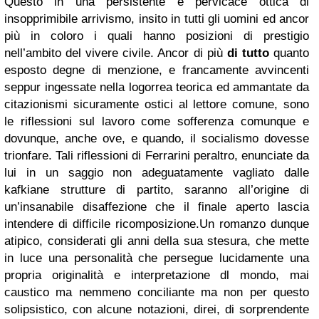
Questo in una persistente e pervicace ottica di
insopprimibile arrivismo, insito in tutti gli uomini ed ancor
più in coloro i quali hanno posizioni di prestigio
nell’ambito del vivere civile. Ancor di più
di tutto
quanto
esposto degne di menzione, e francamente avvincenti
seppur ingessate nella logorrea teorica ed ammantate da
citazionismi sicuramente ostici al lettore comune, sono
le riflessioni sul lavoro come sofferenza comunque e
dovunque, anche ove, e quando, il socialismo dovesse
trionfare. Tali riflessioni di Ferrarini peraltro, enunciate da
lui in un saggio non adeguatamente vagliato dalle
kafkiane strutture di partito, saranno all’origine di
un’insanabile disaffezione che il finale aperto lascia
intendere di difficile ricomposizione.Un romanzo dunque
atipico, considerati gli anni della sua stesura, che mette
in luce una personalità che persegue lucidamente una
propria originalità e interpretazione dl mondo, mai
caustico ma nemmeno conciliante ma non per questo
solipsistico, con alcune notazioni, direi, di sorprendente