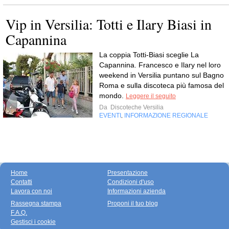
Vip in Versilia: Totti e Ilary Biasi in
Capannina
La coppia Totti-Biasi sceglie La
Capannina. Francesco e Ilary nel loro
weekend in Versilia puntano sul Bagno
Roma e sulla discoteca più famosa del
mondo.
Leggere il seguito
Da
Discoteche Versilia
EVENTI
INFORMAZIONE REGIONALE
,
Home
Presentazione
Contatti
Condizioni d'uso
Lavora con noi
Informazioni azienda
Rassegna stampa
Proponi il tuo blog
F.A.Q.
Gestisci i cookie