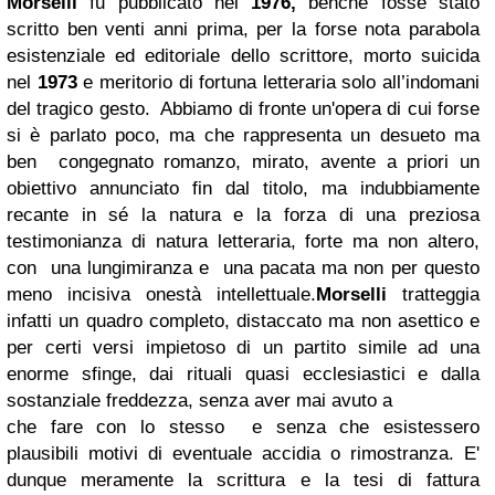
Morselli
fu pubblicato nel
1976,
benché fosse stato
scritto ben venti anni prima, per la forse nota parabola
esistenziale ed editoriale dello scrittore, morto suicida
nel
1973
e meritorio di fortuna letteraria solo all’indomani
del tragico gesto. Abbiamo di fronte un'opera di cui forse
si è parlato poco, ma che rappresenta un desueto ma
ben congegnato romanzo, mirato, avente a priori un
obiettivo annunciato fin dal titolo, ma indubbiamente
recante in sé la natura e la forza di una preziosa
testimonianza di natura letteraria, forte ma non altero,
con una lungimiranza e una pacata ma non per questo
meno incisiva onestà intellettuale.
Morselli
tratteggia
infatti un quadro completo, distaccato ma non asettico e
per certi versi impietoso di un partito simile ad una
enorme sfinge, dai rituali quasi ecclesiastici e dalla
sostanziale freddezza, senza aver mai avuto a
che fare con lo stesso e senza che esistessero
plausibili motivi di eventuale accidia o rimostranza. E'
dunque meramente la scrittura e la tesi di fattura