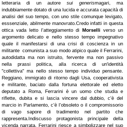
letteraria di un autore
sui generis
magari, ma
indubbiamente dotato di una lucida e accurata capacità di
analisi del suo tempo, con uno stile comunque levigato,
esssenziale, abilmente manovrato.Credo infatti in questa
ottica vada letto l’atteggiamento di
Morselli
verso un
argomento delicato e nello stesso tempo impegnativo
quale il manifestarsi di una crisi di coscienza in un
militante comunista a suo modo atipico quale il Ferrarini,
autodidatta ma non istruito, fervente ma non passivo
nella prassi politica, alla ricerca di un'identità
"collettiva" ma nello stesso tempo individuo pensante.
Reggiano, immigrato di ritorno dagli Usa, cooperativista
e militante, baciato dalla fortuna elettorale ed eletto
deputato a Roma, Ferrarini è un uomo che studia e
riflette, dubita e si lascia vincere dal dubbio, c’è del
marcio in Parlamento, c’è l’obsoleto o il compromissorio
di vago sapore di tradimento nel partito che
rappresenta.Indiscusso protagonista principale della
vicenda narrata, Ferrarini riesce a simbolizzare nel suo