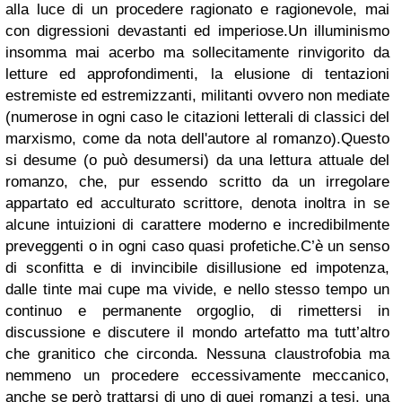
alla luce di un procedere ragionato e ragionevole, mai
con digressioni devastanti ed imperiose.Un illuminismo
insomma mai acerbo ma sollecitamente rinvigorito da
letture ed approfondimenti, la elusione di tentazioni
estremiste ed estremizzanti, militanti ovvero non mediate
(numerose in ogni caso le citazioni letterali di classici del
marxismo, come da nota dell'autore al romanzo).Questo
si desume (o può desumersi) da una lettura attuale del
romanzo, che, pur essendo scritto da un irregolare
appartato ed acculturato scrittore, denota inoltra in se
alcune intuizioni di carattere moderno e incredibilmente
preveggenti o in ogni caso quasi profetiche.C’è un senso
di sconfitta e di invincibile disillusione ed impotenza,
dalle tinte mai cupe ma vivide, e nello stesso tempo un
continuo e permanente orgoglio, di rimettersi in
discussione e discutere il mondo artefatto ma tutt’altro
che granitico che circonda. Nessuna claustrofobia ma
nemmeno un procedere eccessivamente meccanico,
anche se però trattarsi di uno di quei romanzi a tesi, una