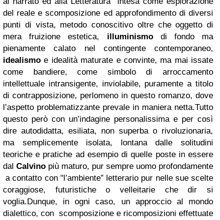
al narrato ed alla Letteratura intesa come esplorazione
del reale e scomposizione ed approfondimento di diversi
punti di vista, metodo conoscitivo oltre che oggetto di
mera fruizione estetica,
illuminismo
di fondo ma
pienamente calato nel contingente contemporaneo,
idealismo
e idealità maturate e convinte, ma mai issate
come bandiere, come simbolo di arroccamento
intellettuale intransigente, inviolabile, puramente a titolo
di contrapposizione, perlomeno in questo romanzo, dove
l’aspetto problematizzante prevale in maniera netta.Tutto
questo però con un’indagine personalissima e per così
dire autodidatta, esiliata, non superba o rivoluzionaria,
ma semplicemente isolata, lontana dalle solitudini
teoriche e pratiche ad esempio di quelle poste in essere
dal
Calvino
più maturo, pur sempre uomo profondamente
a contatto con "l’ambiente” letterario pur nelle sue scelte
coraggiose, futuristiche o velleitarie che dir si
voglia.Dunque, in ogni caso, un approccio al mondo
dialettico, con scomposizione e ricomposizioni effettuate