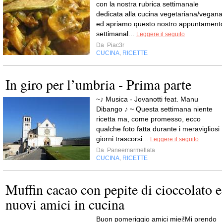
con la nostra rubrica settimanale
dedicata alla cucina vegetariana/vegan
ed apriamo questo nostro appuntament
settimanal...
Leggere il seguito
Da
Piac3r
CUCINA
RICETTE
,
In giro per l’umbria - Prima parte
~♪ Musica - Jovanotti feat. Manu
Dibango ♪ ~ Questa settimana niente
ricetta ma, come promesso, ecco
qualche foto fatta durante i meravigliosi
giorni trascorsi...
Leggere il seguito
Da
Paneemarmellata
CUCINA
RICETTE
,
Muffin cacao con pepite di cioccolato e
nuovi amici in cucina
Buon pomeriggio amici miei!Mi prendo