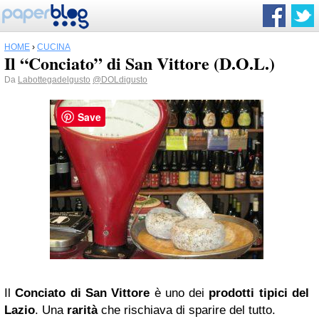
HOME
›
CUCINA
Il “Conciato” di San Vittore (D.O.L.)
Da
Labottegadelgusto
@DOLdigusto
Save
Il
Conciato di San Vittore
è uno dei
prodotti tipici del
Lazio
. Una
rarità
che rischiava di sparire del tutto.