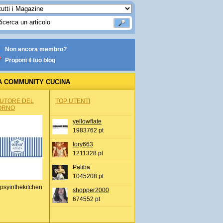
Non ancora membro?
Proponi il tuo blog
A COMMUNITY CUCINA
AUTORE DEL
TOP UTENTI
ORNO
yellowflate
1983762 pt
lory663
1211328 pt
Patiba
1045208 pt
psyinthekitchen
shopper2000
674552 pt