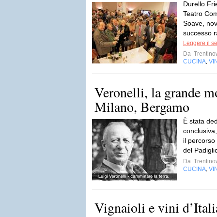
Durello Fr
Teatro Com
Soave, nov
successo ra
Leggere il s
Da
Trentino
CUCINA
VI
,
Veronelli, la grande m
Milano, Bergamo
È stata ded
conclusiva
il percorso
del Padigli
Da
Trentino
CUCINA
VI
,
Vignaioli e vini d’Ital