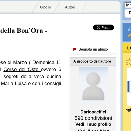
Giochi
Autori
 della Bon’Ora -
L
Segnala un abuso
L'
A proposito dell'autore
mese di Marzo ( Domenica 11
GI
el
Corso dell’Oste
ovvero 6
i segreti della vera cucina
Maria Luisa e con i consigli
Agi
Dariopacifici
590
condivisioni
Vedi il suo profilo