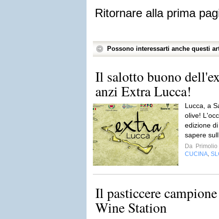
Ritornare alla prima pag
Possono interessarti anche questi art
Il salotto buono dell'e
anzi Extra Lucca!
Lucca, a Sa
olive! L'oc
edizione di
sapere sull
Da
Primolio
CUCINA
SL
,
Il pasticcere campion
Wine Station