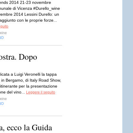
iends 2014 21-23 novembre
unale di Vicenza #Durello_wine
embre 2014 Lessini Durello: un
ggiunto con le proprie forze...
eguito
wine
NO
ostra. Dopo
icata a Luigi Veronelli la tappa
, in Bergamo, di Italy Road Show,
 itinerante per la presentazione
one del vino...
Leggere il seguito
wine
NO
ia, ecco la Guida