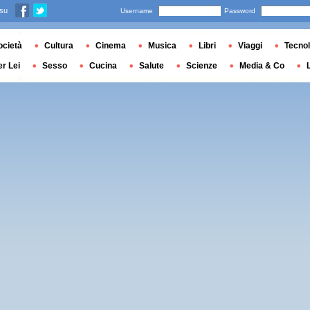
 su
Username
Password
ocietà
Cultura
Cinema
Musica
Libri
Viaggi
Tecnol
er Lei
Sesso
Cucina
Salute
Scienze
Media & Co