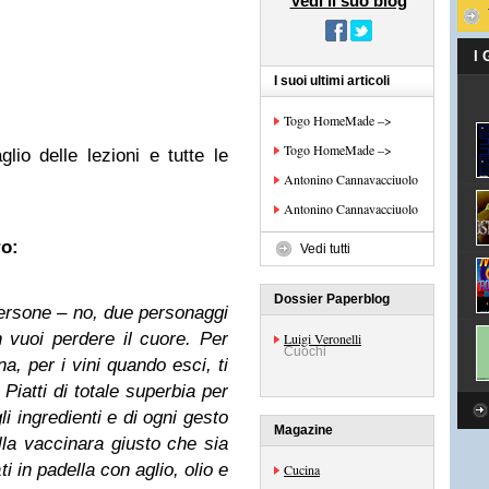
Vedi il suo blog
I
I suoi ultimi articoli
Togo HomeMade –>
Togo HomeMade –>
lio delle lezioni e tutte le
Antonino Cannavacciuolo
Antonino Cannavacciuolo
ro:
Vedi tutti
Dossier Paperblog
rsone – no, due personaggi
 vuoi perdere il cuore. Per
Luigi Veronelli
Cuochi
na, per i vini quando esci, ti
 Piatti di totale superbia per
li ingredienti e di ogni gesto
Magazine
lla vaccinara giusto che sia
ti in padella con aglio, olio e
Cucina