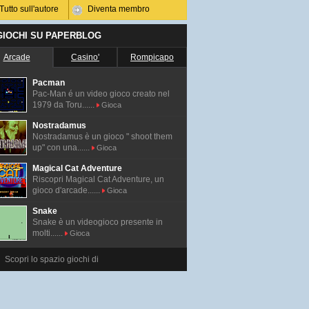
Tutto sull'autore
Diventa membro
 GIOCHI SU PAPERBLOG
Arcade
Casino'
Rompicapo
Pacman
Pac-Man é un video gioco creato nel
1979 da Toru......
Gioca
Nostradamus
Nostradamus è un gioco " shoot them
up" con una......
Gioca
Magical Cat Adventure
Riscopri Magical Cat Adventure, un
gioco d'arcade......
Gioca
Snake
Snake è un videogioco presente in
molti......
Gioca
Scopri lo spazio giochi di