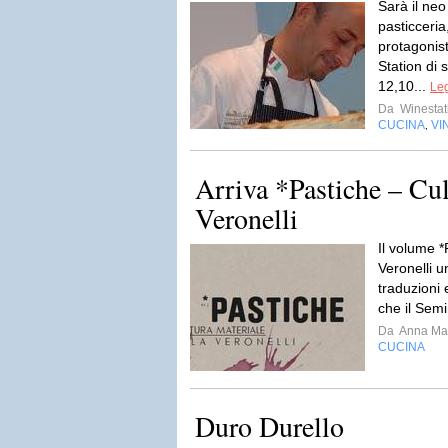
Sarà il ne
pasticceria,
protagonist
Station di 
12,10...
Leg
Da
Winestat
CUCINA
VI
,
Arriva *Pastiche – Cul
Veronelli
Il volume *
Veronelli un
traduzioni 
che il Semi
Da
Anna Mar
CUCINA
Duro Durello