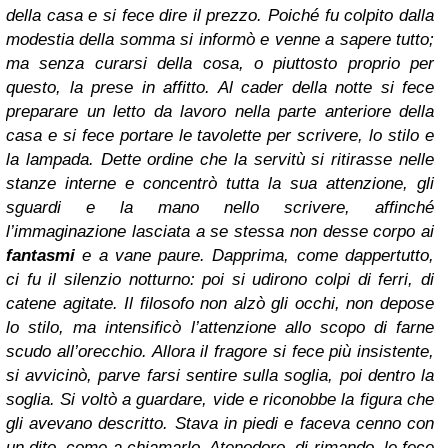
della casa e si fece dire il prezzo. Poiché fu colpito dalla
modestia della somma si informò e venne a sapere tutto;
ma senza curarsi della cosa, o piuttosto proprio per
questo, la prese in affitto. Al cader della notte si fece
preparare un letto da lavoro nella parte anteriore della
casa e si fece portare le tavolette per scrivere, lo stilo e
la lampada. Dette ordine che la servitù si ritirasse nelle
stanze interne e concentrò tutta la sua attenzione, gli
sguardi e la mano nello scrivere, affinché
l’immaginazione lasciata a se stessa non desse corpo ai
fantasmi
e a vane paure. Dapprima, come dappertutto,
ci fu il silenzio notturno: poi si udirono colpi di ferri, di
catene agitate. Il filosofo non alzò gli occhi, non depose
lo stilo, ma intensificò l’attenzione allo scopo di farne
scudo all’orecchio. Allora il fragore si fece più insistente,
si avvicinò, parve farsi sentire sulla soglia, poi dentro la
soglia. Si voltò a guardare, vide e riconobbe la figura che
gli avevano descritto. Stava in piedi e faceva cenno con
un dito, come a chiamarlo. Atenodoro, di rimando, le fece