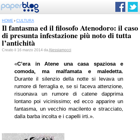
HOME
›
CULTURA
Il fantasma ed il filosofo Atenodoro: il caso
di presunta infestazione più noto di tutta
l’antichità
Creato il 16 marzo 2014 da
Alessiamocci
«
C’era in Atene una casa spaziosa e
comoda, ma malfamata e maledetta.
Durante il silenzio della notte si levava un
rumore di ferraglia e, se si faceva attenzione,
risuonava un rumore di catene dapprima
lontano poi vicinissimo; ed ecco apparire un
fantasma, un vecchio macilento e stracciato,
dalla barba incolta e i capelli irti.».