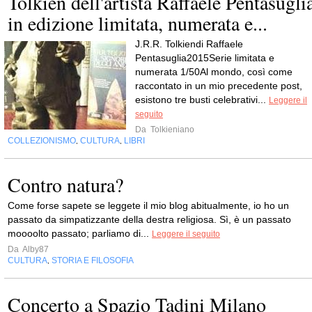
Tolkien dell'artista Raffaele Pentasugli
in edizione limitata, numerata e...
J.R.R. Tolkiendi Raffaele
Pentasuglia2015Serie limitata e
numerata 1/50Al mondo, così come
raccontato in un mio precedente post,
esistono tre busti celebrativi...
Leggere il
seguito
Da
Tolkieniano
COLLEZIONISMO
CULTURA
LIBRI
,
,
Contro natura?
Come forse sapete se leggete il mio blog abitualmente, io ho un
passato da simpatizzante della destra religiosa. Sì, è un passato
moooolto passato; parliamo di...
Leggere il seguito
Da
Alby87
CULTURA
STORIA E FILOSOFIA
,
Concerto a Spazio Tadini Milano