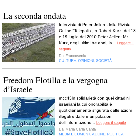
La seconda ondata
Intervista di Peter Jellen. della Rivista
Online "Telepolis", a Robert Kurz, del 18
e 19 luglio del 2010 Peter Jellen: Mr.
Kurz, negli ultimi tre anni, la...
Leggere il
seguito
Da
Francosenia
CULTURA
OPINIONI
SOCIETÀ
,
,
Freedom Flotilla e la vergogna
d’Israele
mcc43In solidarietà con quei cittadini
israeliani la cui onorabilità è
quotidianamente sfigurata dalle azioni
illegali e dalle manipolazioni
dell’informazione...
Leggere il seguito
Da
Maria Carla Canta
MEDIA E COMUNICAZIONE
POLITICA
,
,