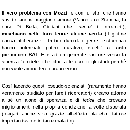
Il vero problema con Mozzi
, e con lui altri che hanno
suscito anche maggior clamore (Vanoni con Stamina, la
cura Di Bella, Giuliani che “sente” i terremoti),
mischiano nelle loro teorie alcune verità
(il glutine
causa intolleranze, il
latte
è duro da digerire, le staminali
hanno potenziale potere curativo, etcetc)
a tante
pericolose BALLE
e ad un generale rancore verso la
scienza “crudele” che blocca le cure o gli studi perchè
non vuole ammettere i propri errori.
Così facendo questi pseudo-scienziati (raramente hanno
veramente studiato per fare i ricercatori) creano attorno
a sè un alone di speranza e di
fedeli
che provano
miglioramenti nella propria condizione, a volte disperata
(magari anche solo grazie all’effetto placebo, fattore
importantissimo in tante malattie).