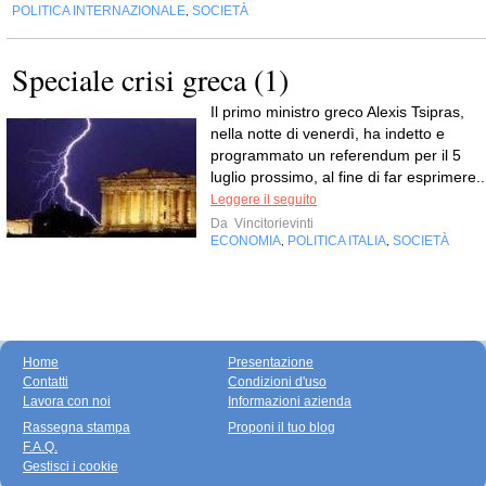
POLITICA INTERNAZIONALE
SOCIETÀ
,
Speciale crisi greca (1)
Il primo ministro greco Alexis Tsipras,
nella notte di venerdì, ha indetto e
programmato un referendum per il 5
luglio prossimo, al fine di far esprimere..
Leggere il seguito
Da
Vincitorievinti
ECONOMIA
POLITICA ITALIA
SOCIETÀ
,
,
Home
Presentazione
Contatti
Condizioni d'uso
Lavora con noi
Informazioni azienda
Rassegna stampa
Proponi il tuo blog
F.A.Q.
Gestisci i cookie