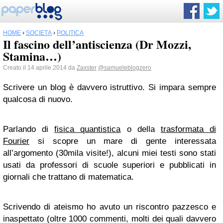
HOME
›
SOCIETÀ
›
POLITICA
Il fascino dell’antiscienza (Dr Mozzi,
Stamina…)
Creato il 14 aprile 2014 da
Zaxster
@samueleblogzero
Scrivere un blog è davvero istruttivo. Si impara sempre
qualcosa di nuovo.
Parlando di
fisica quantistica
o della
trasformata di
Fourier
si scopre un mare di gente interessata
all’argomento (30mila visite!), alcuni miei testi sono stati
usati da professori di scuole superiori e pubblicati in
giornali che trattano di matematica.
Scrivendo di ateismo ho avuto un riscontro pazzesco e
inaspettato (oltre 1000 commenti, molti dei quali davvero