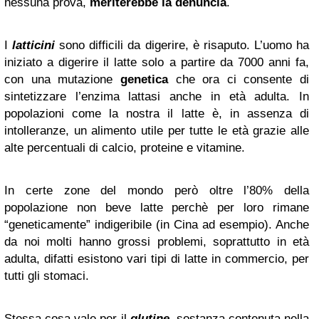
nessuna prova,
meriterebbe la denuncia
.
I
latticini
sono difficili da digerire, è risaputo. L’uomo ha
iniziato a digerire il latte solo a partire da 7000 anni fa,
con una mutazione
genetica
che ora ci consente di
sintetizzare l’enzima lattasi anche in età adulta. In
popolazioni come la nostra il latte è, in assenza di
intolleranze, un alimento utile per tutte le età grazie alle
alte percentuali di calcio, proteine e vitamine.
In certe zone del mondo però oltre l’80% della
popolazione non beve latte perchè per loro rimane
“geneticamente” indigeribile (in Cina ad esempio). Anche
da noi molti hanno grossi problemi, soprattutto in età
adulta, difatti esistono vari tipi di latte in commercio, per
tutti gli stomaci.
Stessa cosa vale per il
glutine
, sostanza contenuta nella