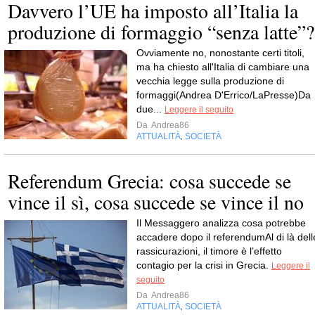
Davvero l’UE ha imposto all’Italia la
produzione di formaggio “senza latte”?
Ovviamente no, nonostante certi titoli,
ma ha chiesto all'Italia di cambiare una
vecchia legge sulla produzione di
formaggi(Andrea D'Errico/LaPresse)Da
due...
Leggere il seguito
Da
Andrea86
ATTUALITÀ
SOCIETÀ
,
Referendum Grecia: cosa succede se
vince il sì, cosa succede se vince il no
Il Messaggero analizza cosa potrebbe
accadere dopo il referendumAl di là dell
rassicurazioni, il timore è l’effetto
contagio per la crisi in Grecia.
Leggere il
seguito
Da
Andrea86
ATTUALITÀ
SOCIETÀ
,