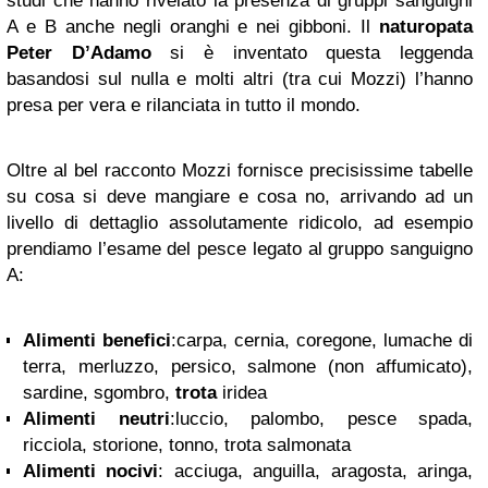
studi che hanno rivelato la presenza di gruppi sanguigni
A e B anche negli oranghi e nei gibboni. Il
naturopata
Peter D’Adamo
si è inventato questa leggenda
basandosi sul nulla e molti altri (tra cui Mozzi) l’hanno
presa per vera e rilanciata in tutto il mondo.
Oltre al bel racconto Mozzi fornisce precisissime tabelle
su cosa si deve mangiare e cosa no, arrivando ad un
livello di dettaglio assolutamente ridicolo, ad esempio
prendiamo l’esame del pesce legato al gruppo sanguigno
A:
Alimenti benefici
:carpa, cernia, coregone, lumache di
terra, merluzzo, persico, salmone (non affumicato),
sardine, sgombro,
trota
iridea
Alimenti neutri
:luccio, palombo, pesce spada,
ricciola, storione, tonno, trota salmonata
Alimenti nocivi
: acciuga, anguilla, aragosta, aringa,