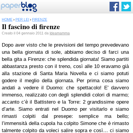
HOME
›
PER LEI
›
FIRENZE
Il fascino di firenze
Creato il 04 gennaio 2011 da
Ideamamma
Dopo aver visto che le previsioni del tempo prevedevano
una bella giornata di sole, abbiamo deciso di farci una
bella gita a Firenze: che splendida giornata! Siamo partiti
abbastanza presto con il treno, così alle 10 eravamo già
alla stazione di Santa Maria Novella e ci siamo potuti
godere il meglio della giornata. Per prima cosa siamo
andati a vedere il Duomo: che spettacolo! E’ davvero
immenso, realizzato con degli splendidi colori di marmo;
accanto c’è il Battistero e la Torre: 2 grandissime opere
d’arte. Siamo entrati nel Duomo per visitarlo e siamo
rimasti colpiti dal presepe: semplice ma bello;
l’immensità della cupola ha colpito Simone che è rimasto
talmente colpito da voleci salire sopra e così… ci siamo