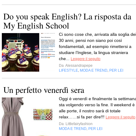
Do you speak English? La risposta da
My English School
Ci sono cose che, arrivata alla soglia de
30 anni, pensi non siano poi così
fondamentali, ad esempio rimettersi a
studiare l’Inglese, la lingua straniera
che...
Leggere il seguito
Da
Alessandrapepe
LIFESTYLE
MODA E TREND
PER LEI
,
,
Un perfetto venerdì sera
Oggi è venerdì e finalmente la settiman
sta volgendo verso la fine. Il weekend è
alle porte, il nostro sarà di totale
relax……si fa per dire!!!
Leggere il seguito
Da
Littlefairyfashion
MODA E TREND
PER LEI
,