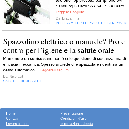
telefono Top provetta per Iphone 5/4,
Samsung Galaxy S5 / S4 / S3 e l’altro...
Leggere il seguito
Da
Bradaninis
BELLEZZA
PER LEI
SALUTE E BENESSERE
,
,
Spazzolino elettrico o manuale? Pro e
contro per l’igiene e la salute orale
Mantenere un sorriso sano non è solo questione di costanza, ma di
efficacia meccanica. Spesso si crede che spazzolare i denti sia un
gesto automatico,...
Leggere il seguito
Da
Nicolasit
SALUTE E BENESSERE
Home
Presentazione
Contatti
Condizioni d'uso
Lavora con noi
Informazioni azienda