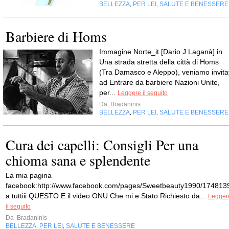
BELLEZZA
PER LEI
SALUTE E BENESSERE
,
,
Barbiere di Homs
Immagine Norte_it [Dario J Laganà] in
Una strada stretta della città di Homs
(Tra Damasco e Aleppo), veniamo invitat
ad Entrare da barbiere Nazioni Unite,
per...
Leggere il seguito
Da
Bradaninis
BELLEZZA
PER LEI
SALUTE E BENESSERE
,
,
Cura dei capelli: Consigli Per una
chioma sana e splendente
La mia pagina
facebook:http://www.facebook.com/pages/Sweetbeauty1990/174813
a tuttiii QUESTO E il video ONU Che mi e Stato Richiesto da...
Legger
il seguito
Da
Bradaninis
BELLEZZA
PER LEI
SALUTE E BENESSERE
,
,