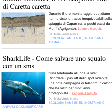
di Caretta caretta
Durante il loro monitoraggio quotidiano
hanno visto le tracce inequivocabili sulla
spiaggia di Caparrina, a pochi passi da
Menfi (Agrigento).
Leggere il seguito
Da
Mela Verde News
ECOLOGIA E AMBIENTE
I NOSTRI AMICI
,
ANIMALI
SharkLife - Come salvare uno squalo
con un sms
“Una telefonata allunga la vita”.
Ricordate il pay off dello spot video di
una nota campagna di telecomunicazion
che ha visto per molti anni
protagonista...
Leggere il seguito
Da
Mela Verde News
ECOLOGIA E AMBIENTE
I NOSTRI AMICI
,
ANIMALI
DA CLASSIFICARE
,