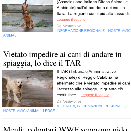
(Associazione Italiana Difesa Animali e
Ambiente) sull’abbandono dei cani in
Italia. La regione con il più alto tasso di..
Leggere il seguito
Da
Vesuviolive
INFORMAZIONE REGIONALE
I NOSTRI AMIC
,
ANIMALI
Vietato impedire ai cani di andare in
spiaggia, lo dice il TAR
Il TAR (Tribunale Amministrativo
Regionale) di Reggio Calabria ha
affermato che è vietato impedire ai cani
l’accesso alle spiagge, in quanto ciò
costituisce...
Leggere il seguito
Da
Vesuviolive
ATTUALITÀ
INFORMAZIONE REGIONALE
I
,
,
NOSTRI AMICI ANIMALI
LEGGE
,
Menfi: volontari WWF scoprono nido