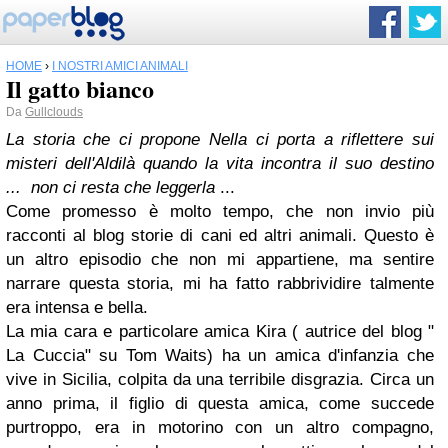
HOME
›
I NOSTRI AMICI ANIMALI
Il gatto bianco
Da
Gullclouds
La storia che ci propone Nella ci porta a riflettere sui
misteri dell'Aldilà quando la vita incontra il suo destino
...
non ci resta che leggerla
...
Come promesso è molto tempo, che non invio più
racconti al blog storie di cani ed altri animali. Questo è
un altro episodio che non mi appartiene, ma sentire
narrare questa storia, mi ha fatto rabbrividire talmente
era intensa e bella.
La mia cara e particolare amica Kira ( autrice del blog "
La Cuccia" su Tom Waits) ha un amica d'infanzia che
vive in Sicilia, colpita da una terribile disgrazia. Circa un
anno prima, il figlio di questa amica, come succede
purtroppo, era in motorino con un altro compagno,