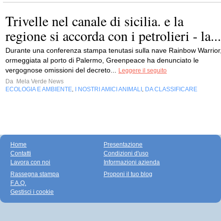
Trivelle nel canale di sicilia. e la
regione si accorda con i petrolieri - la...
Durante una conferenza stampa tenutasi sulla nave Rainbow Warrior
ormeggiata al porto di Palermo, Greenpeace ha denunciato le
vergognose omissioni del decreto...
Leggere il seguito
Da
Mela Verde News
ECOLOGIA E AMBIENTE
I NOSTRI AMICI ANIMALI
DA CLASSIFICARE
,
,
Home
Presentazione
Contatti
Condizioni d'uso
Lavora con noi
Informazioni azienda
Rassegna stampa
Proponi il tuo blog
F.A.Q.
Gestisci i cookie