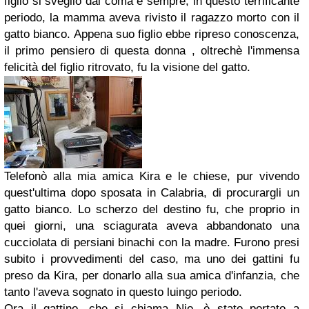
figlio si svegliò dal coma e sempre, in questo terrificante
periodo, la mamma aveva rivisto il ragazzo morto con il
gatto bianco. Appena suo figlio ebbe ripreso conoscenza,
il primo pensiero di questa donna , oltrechè l'immensa
felicità del figlio ritrovato, fu la visione del gatto.
Telefonò alla mia amica Kira e le chiese, pur vivendo
quest'ultima dopo sposata in Calabria, di procurargli un
gatto bianco. Lo scherzo del destino fu, che proprio in
quei giorni, una sciagurata aveva abbandonato una
cucciolata di persiani binachi con la madre. Furono presi
subito i provvedimenti del caso, ma uno dei gattini fu
preso da Kira, per donarlo alla sua amica d'infanzia, che
tanto l'aveva sognato in questo luingo periodo.
Ora il gattino, che si chiama Njo, è stato portato a