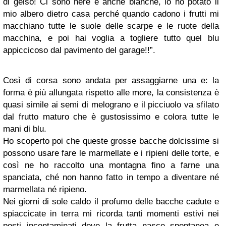
di gelso! Ci sono nere e anche bianche, io ho potato il
mio albero dietro casa perché quando cadono i frutti mi
macchiano tutte le suole delle scarpe e le ruote della
macchina, e poi hai voglia a togliere tutto quel blu
appiccicoso dal pavimento del garage!!”.
Così di corsa sono andata per assaggiarne una e: la
forma è più allungata rispetto alle more, la consistenza è
quasi simile ai semi di melograno e il picciuolo va sfilato
dal frutto maturo che è gustosissimo e colora tutte le
mani di blu.
Ho scoperto poi che queste grosse bacche dolcissime si
possono usare fare le marmellate e i ripieni delle torte, e
così ne ho raccolto una montagna fino a farne una
spanciata, ché non hanno fatto in tempo a diventare né
marmellata né ripieno.
Nei giorni di sole caldo il profumo delle bacche cadute e
spiaccicate in terra mi ricorda tanti momenti estivi nei
posti incontaminati dove la frutta nasce spontanea e