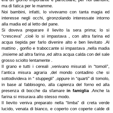
ma di fatica per le mamme.
Noi bambini, infatti, lo vivevamo con tanta magia ed
interesse negli occhi, gironzolando interessate intorno
alla madia ed al letto del pane.
Si doveva preparare il lievito la sera prima; lo si
“cresceva” ,cioè lo si impastava , con altra farina ed
acqua tiepida per farlo divenire alto e ben lievitato .Al
mattino , gonfio e traboccante si impastava ,nella madia
,insieme ad altra farina ,ed altra acqua calda con del sale
grosso sciolto lentamente .
Il grano e tutti i cereali ,venivano misurati in “tomoli”,
l’antica misura agraria ,del mondo contadino che si
sottodivideva in “ stuppegli” ,oppure in “quarti” di tomolo,
in base al fabbisogno, alla capienza del forno ed alla
presenza di bocche da sfamare
in famiglia
.Anche la
farina si misurava allo stesso modo.
Il lievito veniva preparato nella “limba” di creta verde
lucido, venata di bianco, e coperto con coperte calde di