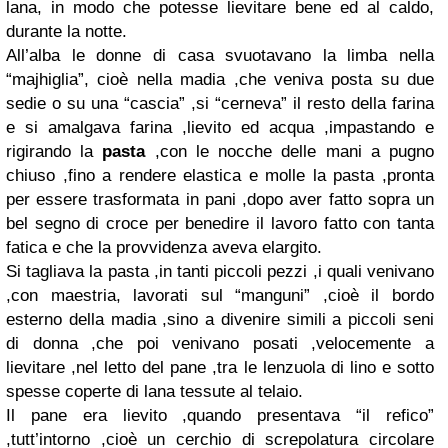
lana, in modo che potesse lievitare bene ed al caldo,
durante la notte.
All’alba le donne di casa svuotavano la limba nella
“majhiglia”, cioè nella madia ,che veniva posta su due
sedie o su una “cascia” ,si “cerneva” il resto della farina
e si amalgava farina ,lievito ed acqua ,impastando e
rigirando la
pasta
,con le nocche delle mani a pugno
chiuso ,fino a rendere elastica e molle la pasta ,pronta
per essere trasformata in pani ,dopo aver fatto sopra un
bel segno di croce per benedire il lavoro fatto con tanta
fatica e che la provvidenza aveva elargito.
Si tagliava la pasta ,in tanti piccoli pezzi ,i quali venivano
,con maestria, lavorati sul “manguni” ,cioè il bordo
esterno della madia ,sino a divenire simili a piccoli seni
di donna ,che poi venivano posati ,velocemente a
lievitare ,nel letto del pane ,tra le lenzuola di lino e sotto
spesse coperte di lana tessute al telaio.
Il pane era lievito ,quando presentava “il refico”
,tutt’intorno ,cioè un cerchio di screpolatura circolare