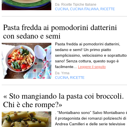
Da
Ricette Tipiche Italiane
CUCINA
CUCINA ITALIANA
RICETTE
,
,
Pasta fredda ai pomodorini datterini
con sedano e semi
Pasta fredda ai pomodorini datterini,
sedano e semi! Un primo piatto
semplicissimo, velocissimo e soprattutto
sano! Senza cottura, questo sugo è
facilmente...
Leggere il seguito
Da
Yrma
CUCINA
RICETTE
,
« Sto mangiando la pasta coi broccoli.
Chi è che rompe?»
. “Montalbano sono” Salvo Montalbano 
il protagonista dei romanzi polizieschi di
Andrea Camilleri e delle serie televisive