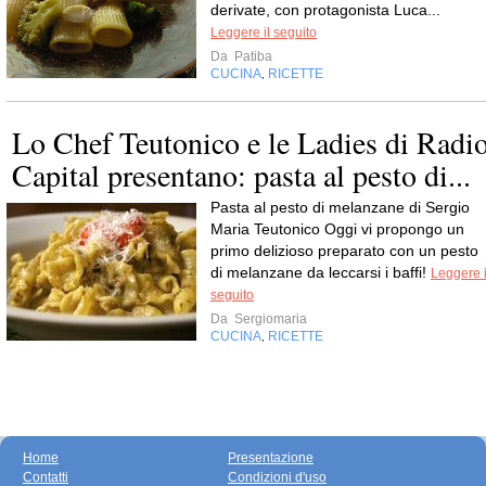
derivate, con protagonista Luca...
Leggere il seguito
Da
Patiba
CUCINA
RICETTE
,
Lo Chef Teutonico e le Ladies di Radi
Capital presentano: pasta al pesto di...
Pasta al pesto di melanzane di Sergio
Maria Teutonico Oggi vi propongo un
primo delizioso preparato con un pesto
di melanzane da leccarsi i baffi!
Leggere i
seguito
Da
Sergiomaria
CUCINA
RICETTE
,
Home
Presentazione
Contatti
Condizioni d'uso