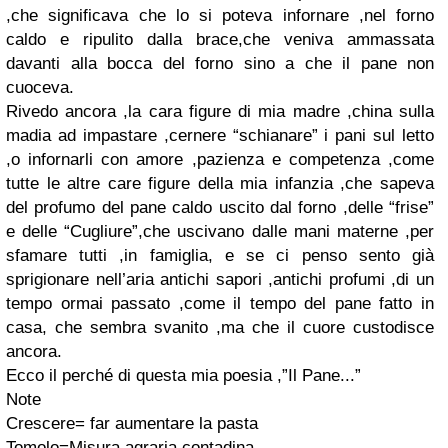
,che significava che lo si poteva infornare ,nel forno
caldo e ripulito dalla brace,che veniva ammassata
davanti alla bocca del forno sino a che il pane non
cuoceva.
Rivedo ancora ,la cara figure di mia madre ,china sulla
madia ad impastare ,cernere “schianare” i pani sul letto
,o infornarli con amore ,pazienza e competenza ,come
tutte le altre care figure della mia infanzia ,che sapeva
del profumo del pane caldo uscito dal forno ,delle “frise”
e delle “Cugliure”,che uscivano dalle mani materne ,per
sfamare tutti ,in famiglia, e se ci penso sento già
sprigionare nell’aria antichi sapori ,antichi profumi ,di un
tempo ormai passato ,come il tempo del pane fatto in
casa, che sembra svanito ,ma che il cuore custodisce
ancora.
Ecco il perché di questa mia poesia ,”Il Pane...”
Note
Crescere= far aumentare la pasta
Tomolo=Misura agraria contadina