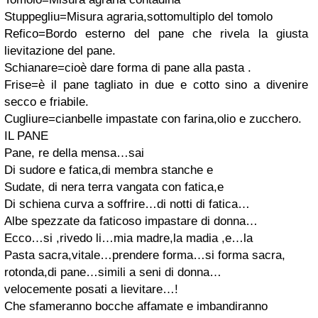
Stuppegliu=Misura agraria,sottomultiplo del tomolo
Refico=Bordo esterno del pane che rivela la giusta
lievitazione del pane.
Schianare=cioè dare forma di pane alla pasta .
Frise=è il pane tagliato in due e cotto sino a divenire
secco e friabile.
Cugliure=cianbelle impastate con farina,olio e zucchero.
IL PANE
Pane, re della mensa…sai
Di sudore e fatica,di membra stanche e
Sudate, di nera terra vangata con fatica,e
Di schiena curva a soffrire…di notti di fatica…
Albe spezzate da faticoso impastare di donna…
Ecco…si ,rivedo li…mia madre,la madia ,e…la
Pasta sacra,vitale…prendere forma…si forma sacra,
rotonda,di pane…simili a seni di donna…
velocemente posati a lievitare…!
Che sfameranno bocche affamate e imbandiranno