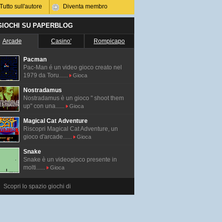
Tutto sull'autore
Diventa membro
 GIOCHI SU PAPERBLOG
Arcade
Casino'
Rompicapo
Pacman
Pac-Man é un video gioco creato nel
1979 da Toru......
Gioca
Nostradamus
Nostradamus è un gioco " shoot them
up" con una......
Gioca
Magical Cat Adventure
Riscopri Magical Cat Adventure, un
gioco d'arcade......
Gioca
Snake
Snake è un videogioco presente in
molti......
Gioca
Scopri lo spazio giochi di