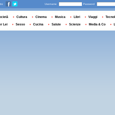
 su
Username
Password
ocietà
Cultura
Cinema
Musica
Libri
Viaggi
Tecnol
er Lei
Sesso
Cucina
Salute
Scienze
Media & Co