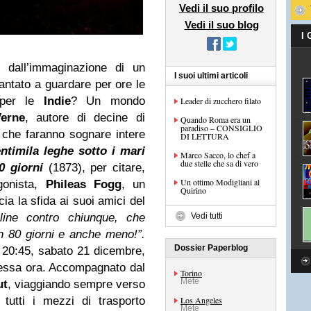
Vedi il suo profilo
Vedi il suo blog
I
 dall’immaginazione di un
I suoi ultimi articoli
antato a guardare per ore le
per le
Indie
? Un mondo
Leader di zucchero filato
erne
, autore di decine di
Quando Roma era un
paradiso – CONSIGLIO
a che faranno sognare intere
DI LETTURA
ntimila
leghe sotto i
mari
Marco Sacco, lo chef a
due stelle che sa di vero
0 giorni
(1873), per citare,
Un ottimo Modigliani al
agonista,
Phileas Fogg
, un
Quirino
ia la sfida ai suoi amici del
line contro chiunque, che
Vedi tutti
in 80 giorni e anche meno!”.
Dossier Paperblog
e 20:45, sabato 21 dicembre,
stessa ora. Accompagnato dal
Torino
Mete
ut
, viaggiando sempre verso
tutti i mezzi di trasporto
Los Angeles
Mete