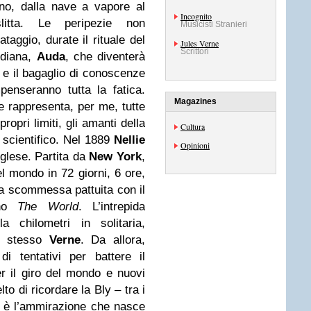
reno, dalla nave a vapore al
Incognito
 slitta. Le peripezie non
Musicisti Stranieri
taggio, durate il rituale del
Jules Verne
Scrittori
ndiana,
Auda
, che diventerà
a e il bagaglio di conoscenze
mpenseranno tutta la fatica.
Magazines
 rappresenta, per me, tutte
ropri limiti, gli amanti della
Cultura
o scientifico. Nel 1889
Nellie
Opinioni
nglese. Partita da
New York
,
del mondo in 72 giorni, 6 ore,
la scommessa pattuita con il
ano
The
World
. L’intrepida
a chilometri in solitaria,
lo stesso
Verne
. Da allora,
i tentativi per battere il
er il giro del mondo e nuovi
to di ricordare la Bly – tra i
ma è l’ammirazione che nasce