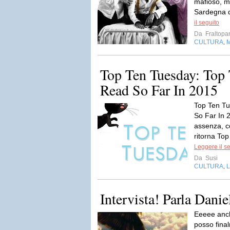
mafioso, mi
Sardegna de
il seguito
Da
Fraltopar
CULTURA
,
Top Ten Tuesday: Top 
Read So Far In 2015
Top Ten Tu
So Far In 
assenza, c
ritorna Top
Leggere il s
Da
Susi
CULTURA
L
,
Intervista! Parla Dani
Eeeee anc
posso final