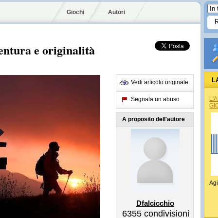
Giochi
Autori
entura e originalità
L
Vedi articolo originale
L'
Segnala un abuso
GI
A proposito dell'autore
Agi
Dfalcicchio
6355
condivisioni