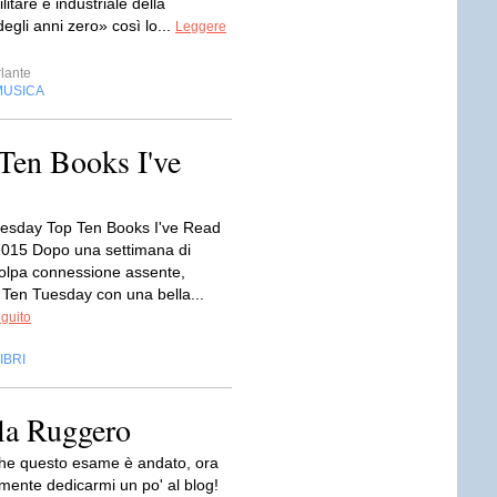
litare e industriale della
gli anni zero» così lo...
Leggere
lante
MUSICA
Ten Books I've
esday Top Ten Books I've Read
2015 Dopo una settimana di
olpa connessione assente,
 Ten Tuesday con una bella...
eguito
IBRI
ela Ruggero
he questo esame è andato, ora
mente dedicarmi un po' al blog!