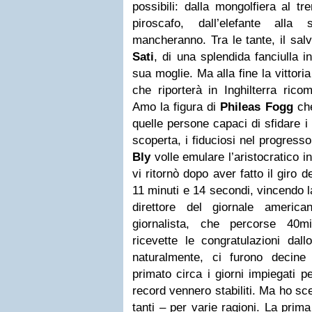
possibili: dalla mongolfiera al t
piroscafo, dall’elefante alla
mancheranno. Tra le tante, il salva
Sati
, di una splendida fanciulla i
sua moglie. Ma alla fine la vittori
che riporterà in Inghilterra rico
Amo la figura di
Phileas Fogg
che
quelle persone capaci di sfidare i p
scoperta, i fiduciosi nel progress
Bly
volle emulare l’aristocratico i
vi ritornò dopo aver fatto il giro 
11 minuti e 14 secondi, vincendo 
direttore del giornale americ
giornalista, che percorse 40mil
ricevette le congratulazioni dal
naturalmente, ci furono decine d
primato circa i giorni impiegati p
record vennero stabiliti. Ma ho scel
tanti – per varie ragioni. La pri