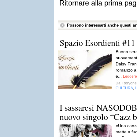
Ritornare alla prima pag
Possono interessarti anche questi art
Spazio Esordienti #11
Buona sera
nuovamente
Daisy Fran
romanzo a 
e...
Leggere 
Da
Roryone
CULTURA
L
,
I sassaresi NASODOB
nuovo singolo “Cazz 
«Una canzo
mette a fuoc