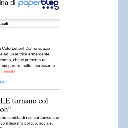
ina di
icoli :
 ColorLettori! Diamo spazio
 ad un'autrice ermergente,
chetto, che ci presenta un
mio parere molto interessante
il seguito
IBRI
LE tornano col
boh”
ne condita di riso sardonico che
o il disastro politico, sociale,