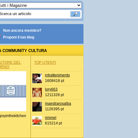
Non ancora membro?
Proponi il tuo blog
A COMMUNITY CULTURA
AUTORE DEL
TOP UTENTI
ORNO
intrattenimento
1608418 pt
lory663
1211328 pt
maestrarosalba
1126395 pt
psyinthekitchen
rimmel
615214 pt