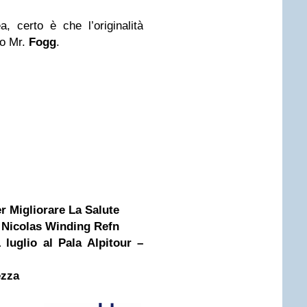
, certo è che l’originalità
to Mr.
Fogg
.
r Migliorare La Salute
i Nicolas Winding Refn
uglio al Pala Alpitour –
ezza