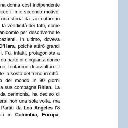
 una donna così indipendente
 ecco il mio secondo motivo:
 una storia da raccontare in
la veridicità dei fatti, come
 manicomio per descriverne le
 pazienti. In ultimo, doveva
O’Hara
, poiché attirò grandi
. Fu, infatti, protagonista a
a da parte di cinquanta donne
no, tentarono di assaltare il
e la sosta del treno in città.
iro del mondo in 90 giorni
la sua compagna
Rhian
. La
 da cerimonia, ha deciso di
diversi non una sola volta, ma
 Partiti da
Los Angeles
l’8
ati in
Colombia
,
Europa,